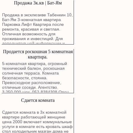
Продажа 3к.кв | Бат-Ям
квартира с полноценным фасадом
с видом на море и особенными
атмосферными закатами с балкона
Продажа в эксклюзиве Табенкин 10,
Маркетинговая цена: 3,780,000
Бат-Ям 3-комнатная квартира
шекелей
Парковка Лифт Квартира после
ремонта, красивая и светлая.
Отличная возможность для
проживания и инвестиций. Для
дополнительной информации и
записи на просмотр свяжитесь с
Продается роскошная 5 комнатная
нами.
квартира.
5-комнатная квартира, огромный
технический балкон, роскошная
солнечная терраса. Комната
безопасности, стоянка.
Превосходное расположение,
отличные соседи. Агентство.
3,250,000 шек. 052-8384308 Орен.
Сдается комната
Сдается комната в 3х комнатной
квартире работающей женщине
цена 2000 включает коммунальные
услуги в комнате есть кровать шкаф
стол холодильник мазган дома не