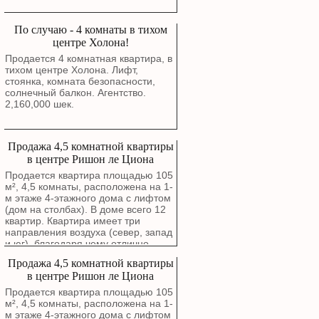
По случаю - 4 комнаты в тихом
центре Холона!
Продается 4 комнатная квартира, в
тихом центре Холона. Лифт,
стоянка, комната безопасности,
солнечный балкон. Агентство.
2,160,000 шек.
Продажа 4,5 комнатной квартиры
в центре Ришон ле Циона
Продается квартира площадью 105
м², 4,5 комнаты, расположена на 1-
м этаже 4-этажного дома с лифтом
(дом на столбах). В доме всего 12
квартир. Квартира имеет три
направления воздуха (север, запад
и юг), благодаря чему отлично
проветривается. Окна гостиной
Продажа 4,5 комнатной квартиры
выходят на зеленый сквер. В
в центре Ришон ле Циона
квартире выполнен капитальный
ремонт с полной заменой
Продается квартира площадью 105
электропроводки, водопроводных и
м², 4,5 комнаты, расположена на 1-
канализационных труб. Стены были
м этаже 4-этажного дома с лифтом