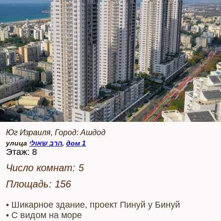
Юг Израиля, Город: Ашдод
улица
הרב שאולי
,
дом 1
Этаж: 8
Число комнат: 5
Площадь: 156
• Шикарное здание, проект Пинуй у Бинуй
• С видом на море