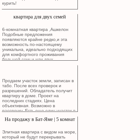
курить!
квартира для двух семей
6-комнатная квартира ,Ашкелон
Подобные предложения
появляются крайне редко,и эта
возможность по-настоящему
уникальна, идеально подходящих
для комфортного проживания
большой семьи или двух
поколений. Расположена в районе
Голда, Рядом с природой: В пешей
доступности от живописного озера
и Эко-парка. Все рядом: Школы,
Продаем участок земли, записан в
детские сады.Особенности
табо. После всех проверок и
квартиры: Квартира общей
разрешений. Обладатель получит
площадью 6 комнат (планировка: 2
квартиру в доме. Проект на
комнаты + 4 комнаты)
последних стадиях. Цена
спроектирована для максимального
объективная. Возможно в
комфорта и уюта. Расположена в
рассрочку. Есть еще один участок в
бутиковом здании. Удобный этаж: 3-
Ашдоде возле моря для
На продажу в Бат-Яме | 5 комнат
й этаж из 4-х. Светлая сторона:
строительства частного дома.
Окна выходят на юго-запад,
обеспечивая обилие естественного
Элитная квартира с видом на море,
света. Лифт. Солнечный балкон —
который не будут перекрывать
идеальное место для утреннего