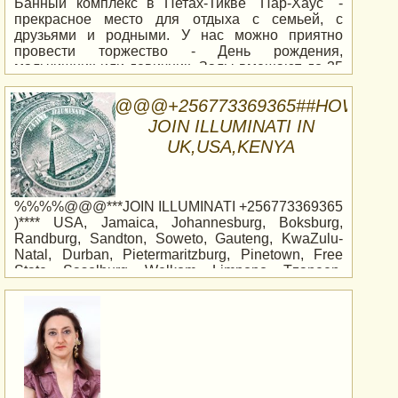
Банный комплекс в Петах-Тикве "Пар-Хаус" -
прекрасное место для отдыха с семьей, с
друзьями и родными. У нас можно приятно
провести торжество - День рождения,
мальчишник или девичник. Залы вмещают до 35
гостей, есть финская сауна, турецкий хамам,
бочка с ледяной водой, бильярд, караоке,
@@@+256773369365##HOWTO
аэрохоккей и ресторанное меню.
JOIN ILLUMINATI IN
UK,USA,KENYA
%%%%@@@***JOIN ILLUMINATI +256773369365 )**** USA, Jamaica, Johannesburg, Boksburg, Randburg, Sandton, Soweto, Gauteng, KwaZulu-Natal, Durban, Pietermaritzburg, Pinetown, Free State, Sasolburg, Welkom, Limpopo, Tzaneen, Polokwane, North West, Klerksdorp, Carletonville, +256773369365 Cape Town, Heidelberg, Vanderbijlpark, Vereeniging, Benoni, Kempton Park, Protea Glen, Swaziland, Zimbabwe, Mozambique, Usa, UK, London, Florida, Namibia, Uganda +256773369365 , Zambia, UAE, France, Kenya, Tanzania, Malawi, Uganda , Kampala, Entebbe, Mukono, Armenia, Belgium, Botswana, Zambia, Mauritius, Mauritania, Bahamas, Malta, Netherlands, Nepal, New Zealand, Reunion Island, Croatia, +256773369365 Cyprus, Finland, Fiji, Greenland, Georgia, Guam, Guyana, Hungary , Iceland, Ireland, Italy, Luxembourg, Lithuania, Tuvalu, Uganda,s +256773369365 Virgin Islands +256773369365 (US), Virgin Islands (British), Vanuatu, Zimbabwe, Birmingham,Bristol, Manchester, Cardiff, Edinburgh, Glasgow, York, Belfast, Sheffield, City of London, Cambridge, Nottingham, Oxford, Newcastle, Leeds, +256773369365 Bath,+256773369365 Coventry, Portsmouth, Aberdeen +256773369365 , Leicester, Brighton, Plymouth, Southampton, Swansea, Plymouth, Kingston upon Hull, Wolverhampton, Derby, Stock City, Exeter, Norwich, Nottingham, Nottinghamshire, Westminster, Winchester, Worcester, Worcestershire, +256773369365 Inverness, Durham, Dundee, City of Westminster, Reading, Salisbury,+256773369365 Bradford, Newport, Brighton and Hove, Lincoln , Perth, Londonderry, Chichester, Chester, +256773369365 Greater Manchester, St Albans, Peterborough, Lisburn, Gloucester, Bristol, French Guiana, Suriname, Honduras, Andorra, Paraguay, Bahamas, Trinidad and Tobago, Caribbean Netherlands, Dutch, Kenya, Swaziland, JamaicaCambridge, Nottingham,+256773369365 Oxford, Newcastle, Leeds, Bath, Coventry, Portsmouth, Aberdeen, Leicester, Brighton, Plymouth, Southampton, Swansea, Plymouth, Kingston upon Hull, Wolverhampton, Derby, Stock City, Exeter, Norwich, Nottingham, Nottinghamshire, Westminster , Winchester, Worcester, Worcestershire, Inverness, Durham, Dundee, City of Westminster, Reading, Salisbury, Bradford, Newport, Brighton and Hove, Lincoln, Perth, Londonderry, Chichester, Chester, Greater Manchester, St Albans, Peterborough, Lisburn, Gloucester , Bristol, French Guiana, Suriname, Honduras, Andorra, Paraguay, Bahamas, Trinidad and Tobago, Caribbean Netherlands, Dutch, Kenya, Swaziland, JamaicaCambridge, Nottingham, Oxford, Newcastle, Leeds, Bath, Coventry, Portsmouth, Aberdeen, Leicester, Brighton, Plymouth, Southampton, Swansea, Plymouth, Kingston upon Hull, Wolverhampton, Derby, Stock City, Exeter, Norwich, Nottingham, Nottinghamshire, Westminster , Winchester, Worcester, Worcestershire, Inverness, Durham, Dundee, City of Westminster, Reading, Salisbury, Bradford, Newport, Brighton and Hove, Lincoln, Perth, Londonderry, Chichester, Chester, Greater Manchester, St Albans, Peterborough, Lisburn, Gloucester , Bristol, French Guiana, Suriname, Honduras, Andorra, Paraguay, Bahamas, Trinidad and Tobago, Caribbean Netherlands, Dutch, Kenya, Swaziland, JamaicaWolverhampton, Derby, Stock City, Exeter, Norwich, Nottingham, Nottinghamshire, Westminster, Winchester, Worcester, Worcestershire, Inverness, Durham, Dundee, City of Westminster, Reading, Salisbury, Bradford, Newport, Brighton and Hove, Lincoln, Perth, Londonderry , Chichester, Chester, Greater Manchester, St Albans, Peterborough, Lisburn, Gloucester, Bristol, French Guiana, Suriname, Honduras, Andorra, Paraguay, Bahamas, Trinidad and Tobago, Caribbean Netherlands, Dutch, Kenya, Swaziland, JamaicaWolverhampton, Derby, Stock City, Exeter, Norwich, Nottingham, Nottinghamshire, Westminster, Winchester, Worcester, Worcestershire, Inverness, Durham, Dundee, City of Westminster, Reading, Salisbury, Bradford, Newport, Brighton and Hove, Lincoln, Perth, Londonderry , Chichester, Chester, Greater Manchester, St Albans, Peterborough, Lisburn, Gloucester, Bristol, French Guiana, Suriname, Honduras, Andorra, Paraguay, Bahamas, Trinidad and Tobago, Caribbean Netherlands, Dutch, Kenya, Swaziland, JamaicaGloucester, Bristol, French Guiana, Suriname, Honduras, Andorra, Paraguay, Bahamas, Trinidad and Tobago, Caribbean Netherlands, Dutch, Kenya, Swaziland, JamaicaGloucester, Bristol, French Guiana, Suriname, Honduras, Andorra, Paraguay, Bahamas, Trinidad and Tobago, Caribbean Netherlands, Dutch, Kenya, Swaziland, Jamaica ITS 200 USD FOR THE INITIATION HOW TO JOIN ILLUMINATI WEALTH +256773369365 NEW WORLD ORDER FOR FAME,RICH AND POWER Al Ahmadi Namibia USA UK THOSE ARE THE RULES AND REGULATIONS OF HOW YOU CAN BE PART OF THE ORGANIZATION. IF YOU CAN STAND THEM, THEN YOU WILL BE CONSIDERED IN THE NEW SECRET WORLD AGE (ILLUMINATI) SO READ THEM CAREFUL AND GET BACK TO US. FOLLOW YOUR HEART BEFORE YOU DECIDE TO SIGN THE CONTRACT WITH THE SOCIETY. 1* you must be over the age of 18 to make your own decision. 2* you must be able to pay a fee of US $200 for file and reference number compilation. 3* you must have a strong belief of Success. 4* you must be able to keep secrets to yourself. 5* you must be able to wear a black shirt/vest/skirt/dress ETC not less than 3 times a week. 6* you must believe that money is power. 7* you must be aware that your name sounds in the list of celebrities and super-rich. 8* you must have goals and desires of your dreams in life. 9* you must be ready to visit the sea water at midnight once a year. 10*you must have a belief in the change/modern world of doing things. 11*you must be able to read/respect/understand the prayers of the Illuminati. 12*you have to be able to make a sacrifice. 13*you must have aim for joining the society. ALL MEN AND WOMEN ARE WELCOME TO JOIN THIS SOCIETY OF ONLY SUCCESS, RESPECT AND SUPER-RICH. NB: IF YOU ARE FINE WITH ALL THE CONDITIONS YOU HAVE READ; THEN LET US KNOW IN THAT WE CAN SEND YOU THE FORMS TO SIGN THE CONTRACT AND IN THAT MATTER, TO FORWARD YOU THE FORMS, WE HAVE TO FIRST CONFIRM YOUR REGISTRATION FEE OF THE AMOUNT MENTIONED ABOVE IN SECTION 2.2. +256773369365 Rules and Regulations as a full member. 1.2 Try and help people 1.3 Always report offenders 1.4 Do not swear or break any run escape rules 1.5 Always rejoin the clan chart as soon as you log on 1.7 Whenever there is a clan battle, always try to participate.we don't force any one to join as it's optional to join the most powerful secret society in the world Illuminati,decide your future.Become a member and be prosperous in all you do in life, Business, Academics, Sport, Music, Politics, ETC. Join the famous within south Africa and around the world. The Richest Politician +256773369365 , Businessmen and Women, Musicians, Celebrity and most successful companies in south Africa and around the world are all members.You will be guided through the whole process and be helped on how to join the occult. THE BENEFITS OF ILLUMINATI MEMBERSHIP+256773369365 With pleasure we present this Short Talk Bulletin prepared by the noted Illuminati scholar and author, Brother Alphonse Cerza. He brings into perspective a variety of the answers we can all use in answering the title question .ody you wish in this World once you greet them or wave them using the hand which has the Ring. contact Lord markenz Today for more information ILLUMINATI RECRUITMENT CENTER. CONTACT .EMAIL:profkiki1@gmail.com or CALL+256773369365 Businessmen and Women, Musicians, Celebrity and most successful companies in south Africa and around the world are all members.You will be guided through the whole process and helped be on how to join the occult. THE BENEFITS OF ILLUMINATI MEMBERSHIP +256773369365 With pleasure we present this Short Talk Bulletin prepared by the noted Illuminati scholar and author, Brother Alphonse Cerza. He brings into perspective a variety of the answers we can all use in answering the title question .ody you wish in this World once you greet them or wave them using the hand which has the Ring. contact Lord Shon Today for more information ILLUMINATI RECRUITMENT CENTER. CONTACT .EMAIL: profkiki1@gmail.com or CALL+256773369365 Businessmen and Women, Musicians, Celebrity and most successful companies in south Africa and around the world are all members.You will be guided through the whole process and helped be on how to join the occult. THE BENEFITS OF ILLUMINATI MEMBERSHIP +256773369365 With pleasure we present this Short Talk Bulletin prepared by the noted Illuminati scholar and author, Brother Alphonse Cerza. He brings into perspective a variety of the answers we can all use in answering the title question .ody you wish in that World once you greet them or wave them using the hand which has the Ring. contact Lord shon Today for more information ILLUMINATI RECRUITMENT CENTER. CONTACT .EMAIL:profkiki1@gmail.com or CALL+256773369365 You will be guided through the whole process and be helped on how to join the occult. THE BENEFITS OF ILLUMINATI MEMBERSHIP +256773369365 With pleasure we present this Short Talk Bulletin prepared by the noted Illuminati scholar and author, Brother Alphonse Cerza. He brings into perspective a variety of the answers we can all use in answering the title question .ody you wish in this World once you greet them or wave them using the hand which has the Ring. contact Lord Shon Today for more information ILLUMINATI RECRUITMENT CENTER. CONTACT .EMAIL profkiki1@gmail.com or CAL+256773369365 You will be guided through the whole process and be helped on how to join the occult. THE BENEFITS OF ILLUMINATI MEMBERSHIP +256773369365 With pleasure we present this Short Talk Bulletin prepared by the noted Illuminati scholar and author, Brother Alphonse Cerza. He brings into perspective a variety of the answers we can all use in answering the title question .ody you wish in this World once you greet them or wave them using the hand which has the Ring. contact Lord Shon Today for more information ILLUMINATI RECRUITMENT CENTER