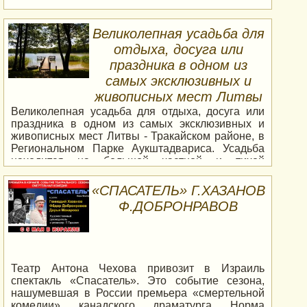
Великолепная усадьба для
отдыха, досуга или
праздника в одном из
самых эксклюзивных и
живописных мест Литвы
Великолепная усадьба для отдыха, досуга или
праздника в одном из самых эксклюзивных и
живописных мест Литвы - Тракайском районе, в
Региональном Парке Аукштадвариса. Усадьба
находится на большой частной и тихой
территории, в окружении захватывающей
природы с озером, лесами, холмами и полями.
«СПАСАТЕЛЬ» Г.ХАЗАНОВ
До 18 человек могут остаться в усадьбе на отдых,
Ф.ДОБРОНРАВОВ
встречи, выходные или просто на ночь. Гостевой
дом-160 кв.м. бревенчатый дом на берегу озера:
* просторная гостиная (28 кв.м.) до 20 человек, *
камин, * современная кухня 16 кв.м. (посуда и
столовые приборы, большой холодильник,
Театр Антона Чехова привозит в Израиль
посудомоечная машина, стиральная машина), * 5
спектакль «Спасатель». Это событие сезона,
гостиничного типа двухместных номера (с
нашумевшая в России премьера «смертельной
ванными комнатами, телевизорами), * 5 ванных
комедии» канадского драматурга Норма