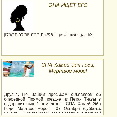
удивительным уголкам, и многое другое. Не
ОНА ИЩЕТ ЕГО
упускайте свою возможность!
פגישות רומנטיות לביתך/מלון https://t.me/oligarch2
СПА Хамей Эйн Геди,
Мертвое море!
Друзья, По Вашим просьбам объявляем об
очередной Прямой поездке из Петах Тиквы в
оздоровительный комплекс - СПА Хамей Эйн
Геди, Мертвое море! - 07 Октября (суббота,
Суккот) - Приглашаем Всех весело и с пользой