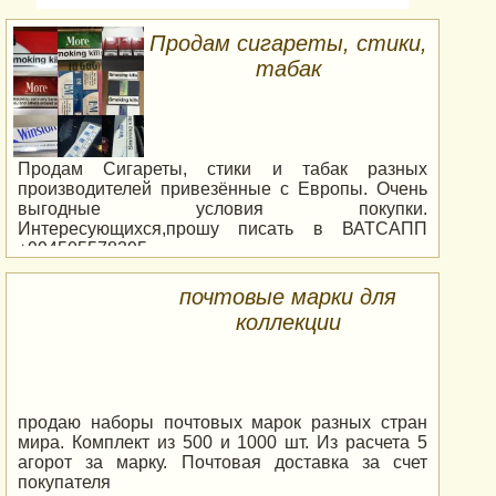
Средиземном, Мертвом и Красном морях и
множество разных видов туров и экскурсий по
Продам сигареты, стики,
Израилю. Для этого Вам нужно сделать самую
табак
малость, собраться прилететь к нам!!! А мы со
всей своей ответственностью сделаем все,
чтобы ваш отдых был полон ярких красок,
впечатлений и незабываемых моментов жизни.
Позаботимся о вас с нашей встречи в аэропорту,
Продам Сигареты, стики и табак разных
и будем с вами до самого отъезда.
производителей привезённые с Европы. Очень
выгодные условия покупки.
Интересующихся,прошу писать в ВАТСАПП
+994505578395
почтовые марки для
коллекции
продаю наборы почтовых марок разных стран
мира. Комплект из 500 и 1000 шт. Из расчета 5
агорот за марку. Почтовая доставка за счет
покупателя