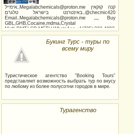
אימייל..Megalabchemicals@proton.me קנה קוקאין
באינטרנט בישראל טלגרם..@checmic420
Email..Megalabchemicals@proton.me ,,,, Buy
GBL,GHB,Cocaine,mdma,Crystal
Meth,DMT,LSD,METH WhatsApp +1(725) 333-4092
Букинг Турс - туры по
всему миру
Туристическое агентство "Booking Tours"
представляет возможность выбрать тур по вкусу
по любому из более полусотни городов в мире.
Турагенство