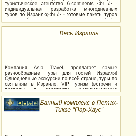
туристическое агентство 6-continents <br /> -
индивидуальная разработка многодневных
туров по Израилю;<br /> - готовые пакеты туров
для гостей страны и паломнических групп;<br /> -
отдых в лучших гостиницах Мертвого моря и
Эйлата;<br /> - экскурсии для небольших групп,
Весь Израиль
семейных пар и одиночных туристов;<br /> -
заказ минибусов для подвозки гостей на
торжественные мероприятия;<br /> -Путевки в
Египет и Иордании на 1-2-3 дня<br /> Турпакеты,
полеты и гостиницы в любые страны!
Компания Asia Travel, предлагает самые
разнообразные туры для гостей Израиля!
Однодневные экскурсии по всей стране, туры по
святыням в Израиле, VIP туризм (встречи и
проводы в аэропорту, индивидуальные
экскурсии, морские прогулки, туры по стране на
вертолетах), диагностику и лечение в лучших
Банный комплекс в Петах-
медицинских клиниках,многодневный отдых в
Тикве "Пар-Хаус"
отелях Эйлата,Мертвого Моря и Тверии.