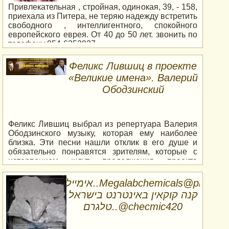
Привлекательная , стройная, одинокая, 39, - 158,
приехала из Питера, не теряю надежду встретить
свободного , интеллигентного, спокойного
европейского еврея. От 40 до 50 лет. звонить по
телефону 054-6352027
Феликс Лившиц в проекте
«Великие имена». Валерий
Ободзинский
Феликс Лившиц выбрал из репертуара Валерия
Ободзинского музыку, которая ему наиболее
близка. Эти песни нашли отклик в его душе и
обязательно понравятся зрителям, которые с
нетерпением ждут продолжения проекта
«Великие имена». Концерт будет проходить: - 29
июля в городе Беэр-Шева, Центр сценических
אימייל..Megalabchemicals@proton.me
искусств — Малый зал - 30 июля в городе
קנה קוקאין באינטרנט בישראל
Маалот Таршиха, Гехаль а-Тарбут Билеты можно
טלגרם..@checmic420
купить по ссылке: https:/ticketland.co.il/event/1