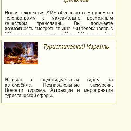
Новая технология AMS обеспечит вам просмотр
телепрограмм с максимально возможным
качеством трансляции. Вы получаете
возможность смотреть свыше 700 телеканалов в
SD качестве, а также HD и 3D канал. Без
зависаний и помех! Вам будут доступны:
спортивные, музыкальные телеканалы,
Туристический Израиль
российские и западные сериалы, игровые и
детские каналы, каналы для взрослых. Архив
каналов на 72 часа и огромная видеотека более
чем на 30 000 фильмов. Большинство каналов
на русском языке.http://mymagic-tv.xyz/
Израиль с индивидуальным гидом на
автомобиле. Познавательные экскурсии.
Новости туризма. Аттракции и мероприятия
туристической сферы.