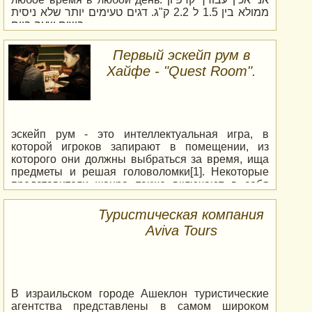
ממולא בין 1.5 ל 2.2 ק"ג. דגים טעימים יותר שלא ניסית
בשום שעה ביום.
Первый эскейп рум в
Хайфе - "Quest Room".
эскейп рум - это интеллектуальная игра, в
которой игроков запирают в помещении, из
которого они должны выбраться за время, ища
предметы и решая головоломки[1]. Некоторые
представители жанра также включают в себя
детективный или иной сюжет, чтобы погрузить
игроков в уникальную атмосферу.
Туристическая компания
Aviva Tours
В израильском городе Ашеклон туристические
агентства представлены в самом широком