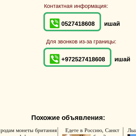
Контактная информация:
0527418608
ишай
Для звонков из-за границы:
+972527418608
ишай
Похожие объявления:
продам монеты британия
Едете в Россию, Санкт
Лыж