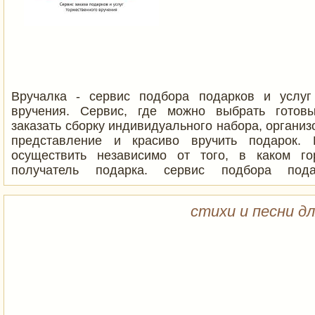
Вручалка - сервис подбора подарков и услуг
вручения. Сервис, где можно выбрать готов
заказать сборку индивидуального набора, органи
представление и красиво вручить подарок.
осуществить независимо от того, в каком го
получатель подарка. сервис подбора под
торжественного вручения. У нас: Более 2500 па
России и СНГ Более 1000 городов присутствия.
стихи и песни д
вручили подарки уже в 14 стран, а заказчики на
чем 33 странах по всему миру! Мы дарим части
близким, друзьям и коллегам! Познакомиться
можно на сайте!