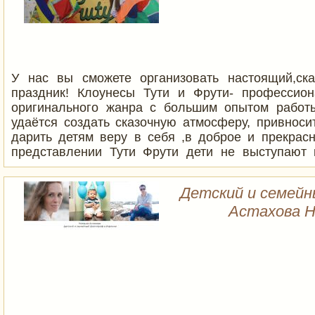
У нас вы сможете организовать настоящий,ска
праздник! Клоунесы Тути и Фрути- профессио
оригинального жанра с большим опытом работ
удаётся создать сказочную атмосферу, привноси
дарить детям веру в себя ,в доброе и прекрасн
представлении Тути Фрути дети не выступают 
наблюдатели, они являются неотъемлемой час
учатся показывать фокусы, сами создают гиг
Детский и семей
пузыри, мастерят волшебный микрофон, участ
Астахова 
конкурсах и получают за это много подарков
воздушных шаров ,аквамакияж и многое др
незабываемых эмоций.Как подарить ребё
действительно хочет? Просто позвонить Тути Ф
каким должен быть детский праздник и уж точно
сделать!