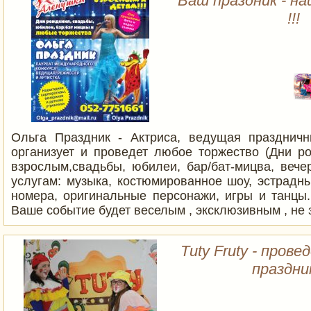
Ваш праздник - н
!!!
Ольга Праздник - Актриса, ведущая празднич
организует и проведет любое торжество (Дни р
взрослым,свадьбы, юбилеи, бар/бат-мицва, вече
услугам: музыка, костюмированное шоу, эстрадн
номера, оригинальные персонажи, игры и танцы
Ваше событие будет веселым , эксклюзивным , не
Тuty Fruty - пров
праздни