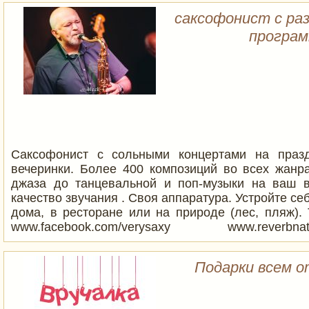
саксофонист с ра
програм
Саксофонист с сольными концертами на праз
вечеринки. Более 400 композиций во всех жанра
джаза до танцевальной и поп-музыки на ваш 
качество звучания . Своя аппаратура. Устройте се
дома, в ресторане или на природе (лес, пляж).
www.facebook.com/verysaxy www.reverbnation
www.facebook.com/VerySaxy
Подарки всем о