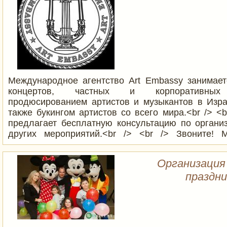
Международное агентство Аrt Embassy занимает
концертов, частных и корпоративных 
продюсированием артистов и музыкантов в Изра
также букингом артистов со всего мира.<br /> <b
предлагает бесплатную консультацию по органи
других мероприятий.<br /> <br /> Звоните!
проконсультировать и сделать Ваше мероприятие
Организация
праздни