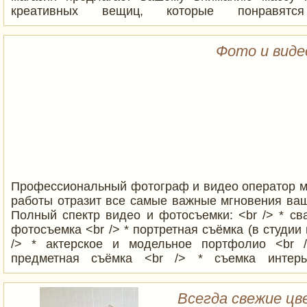
креативных вещиц, которые понравят
https://instagram.com/maris.gifts?igshid=YmMyMTA
Фото и виде
Профессиональный фотограф и видео оператор м
работы отразит все самые важные мгновения ваш
Полный спектр видео и фотосъемки: <br /> * св
фотосъемка <br /> * портретная съёмка (в студии 
/> * актерское и модельное портфолио <br /
предметная съёмка <br /> * съемка интер
репортажная фото и видео съёмка: свадьбы,
рождения, юбилеи, корпоративные мероприятия и т
Всегда свежие цв