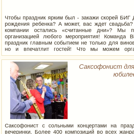
Чтобы праздник ярким был - закажи скорей БИГ 
рождения ребенка? А может, вас ждет свадьба
компании остались «считанные дни»? Мы 
организацией любого мероприятия! Команда B
праздник главным событием не только для винов
но и впечатлит гостей! Что мы можем орга
Свадьба,Бар Мицва,Бат Мицва,День Рожденье,Ю
Саксофонист для
юбиле
Саксофонист с сольными концертами на праз
вечеринки. Более 400 композиций во всех жанра