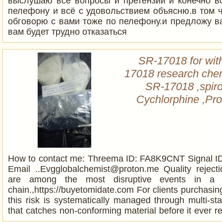
выслушаю все вопросы и претензии и конечно в
пелефону и всё с удовольствием объясню.в том 
обговорю с вами тоже по пелефону.и предложу ва
вам будет трудно отказаться
SR-17018 for wit
17018 research che
SR-17018 ,spiro
Cychlorphine ,Pr
How to contact me: Threema ID: FA8K9CNT Signal I
Email ..Evgglobalchemist@proton.me Quality rejectio
are among the most disruptive events in a 
chain.,https://buyetomidate.com For clients purchasing
this risk is systematically managed through multi-sta
that catches non-conforming material before it ever 
In eight years of continuous production, our deliver