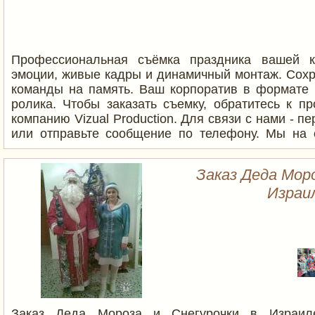
работаем в Лимассоле и по всему Кипру. Чтобы св
переходите на сайт или отправьте сообщени
+35799984641 WhatsApp/Telegram
Профессиональная съёмка праздника вашей к
эмоции, живые кадры и динамичный монтаж. Сох
команды на память. Ваш корпоратив в формате 
ролика. Чтобы заказать съемку, обратитесь к п
компанию Vizual Production. Для связи с нами - п
или отправьте сообщение по телефону. Мы на с
telegram / whatsapp / zoom / e-mail. Контакты на
расчет стоимости прямо сейчас! https://vizua
Заказ Деда Моро
+35799984641 WhatsApp/Telegram
Израи
Заказ Деда Мороза и Снегурочки в Израиле