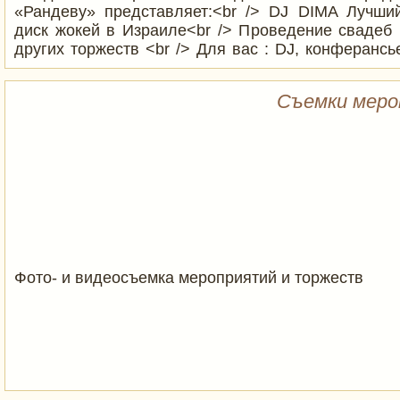
«Рандеву» представляет:<br /> DJ DIMA Лучши
диск жокей в Израиле<br /> Проведение свадеб 
других торжеств <br /> Для вас : DJ, конферансье
саксофонист , украшение зала шарами , фейерве
русски”<br /> Профессиональное ведение на дву
Съемки мер
профессиональной свето-звуко аппаратуры<br />
сценарий. Танцевальное шоу
Фото- и видеосъемка мероприятий и торжеств