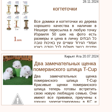
28.11.2024
когтеточки
Все домики и когтеточки из дерева
хорошего качества в наличии в
Нешере пересылка в любую точку
Израиля 50 шек на фото есть
1
размеры и цена в личку כל הבתים
ועמודי הגירוד עשויים עץ באיכות טובה
וזמינים בנשר משלוח לכל נקודה בארץ
50 ש"ח בתמונה יש מידות ומחיר
בהתאמה אישית
Кирьят Ата
20.07.2024
Два замечательных щенка
померанского шпица T-Cup
Два замечательных щенка
померанского шпица T-Cup
Красивые щенки померанского
шпица теперь готовы встретить
свою новую любящую семью. Они
имеют все прививки, приучены к
горшку, зарегистрированы в KC и
имеют отличную родословную.
Электронная почта