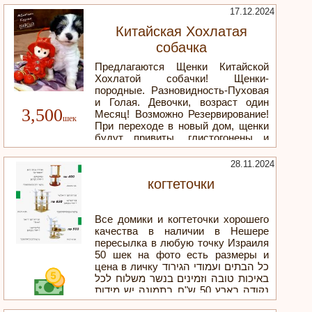
17.12.2024
Китайская Хохлатая
собачка
Предлагаются Щенки Китайской
Хохлатой собачки! Щенки-
породные. Разновидность-Пуховая
и Голая. Девочки, возраст один
3,500
Месяц! Возможно Резервирование!
При переходе в новый дом, щенки
будут привиты, глистогонены и
иметь Ветеринарный паспорт.
Порода-гипоаллергенная, не имеет
28.11.2024
запаха и не теряет шерсти.
когтеточки
Маленький размер собачек
позволяет содержать их в
квартире. Прогулок достаточно-20
Все домики и когтеточки хорошего
мин в день. Не прихотливы, с
качества в наличии в Нешере
хорошим здоровьем, ласковы и
пересылка в любую точку Израиля
дружелюбны. Хорошо живут с
50 шек на фото есть размеры и
другими домашними любимцами!
цена в личку כל הבתים ועמודי הגירוד
באיכות טובה וזמינים בנשר משלוח לכל
נקודה בארץ 50 ש"ח בתמונה יש מידות
ומחיר בהתאמה אישית