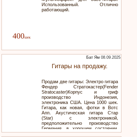
Использованный. Отлично
работающий.
400
Бат Ям
08.09.2025
Гитары на продажу.
Продам две гитары: Электро гитара
Фендер Стратокастер(Fender
Stratocaster)Корпус и гриф
производство Индонезия,
электроника США. Цена 1000 шек.
Гитара, как новая, фотки в Вотс
Апп. Акустическая гитара Стар
(Star) с электроникой,
предположительно производство
Германия, в хорошем состоянии.
Цена 300 шек. Фотки в Вотс Апп.