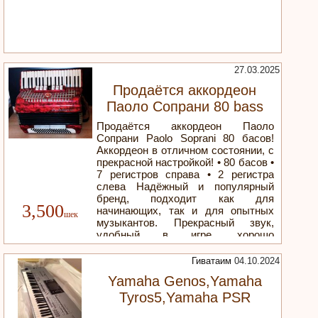
27.03.2025
Продаётся аккордеон
Паоло Сопрани 80 bass
Продаётся аккордеон Паоло
Сопрани Paolo Soprani 80 баcов!
Аккордеон в отличном состоянии, с
прекрасной настройкой! • 80 басов •
7 регистров справа • 2 регистра
слева Надёжный и популярный
бренд, подходит как для
3,500
начинающих, так и для опытных
музыкантов. Прекрасный звук,
удобный в игре, хорошо
сохранился. Местоположение:
Ашкелон или Бат-Ям, по
Гиватаим
04.10.2024
предварительной договорённости.
Yamaha Genos,Yamaha
Цена: 3500 шек (Цена обсуждаема
для серьезных покупателей). Для
Tyros5,Yamaha PSR
подробностей звоните: 055-3064419
S950,900,Korg PA4X