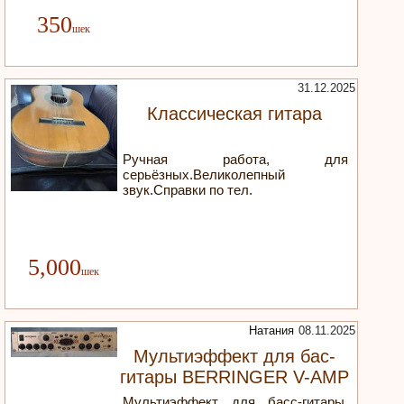
350
31.12.2025
Классическая гитара
Ручная работа, для
серьёзных.Великолепный
звук.Справки по тел.
5,000
Натания
08.11.2025
Мультиэффект для бас-
гитары BERRINGER V-AMP
PRO
Мультиэффект для басс-гитары.