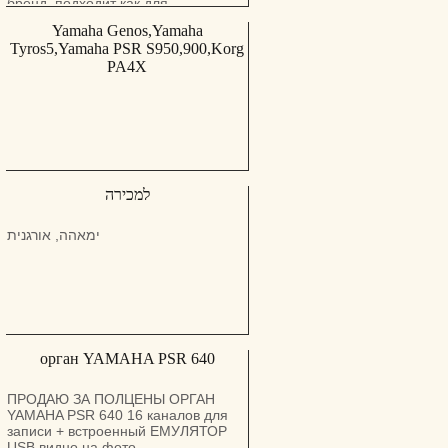
бренд, подходит как для
начинающих, так и для опытных
Yamaha Genos,Yamaha
музыкантов. Прекрасный звук,
Tyros5,Yamaha PSR S950,900,Korg
удобный в игре, хорошо
PA4X
сохранился. Местоположение:
Ашкелон или Бат-Ям, по
предварительной договорённости.
Цена: 3500 шек (Цена обсуждаема
для серьезных покупателей). Для
подробностей звоните: 055-
3064419 | 058-6005454
למכירה
ימאהה, אורגנית
орган YAMAHA PSR 640
ПРОДАЮ ЗА ПОЛЦЕНЫ ОРГАН
YAMAHA PSR 640 16 каналов для
записи + встроенный ЕМУЛЯТОР
USB видно на фото