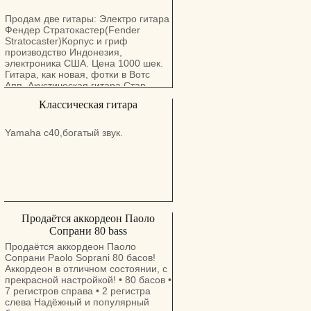
Продам две гитары: Электро гитара
Фендер Стратокастер(Fender
Stratocaster)Корпус и гриф
производство Индонезия,
электроника США. Цена 1000 шек.
Гитара, как новая, фотки в Вотс
Апп. Акустическая гитара Стар
(Star) с электроникой,
Классическая гитара
предположительно производство
Германия, в хорошем состоянии.
Цена 300 шек. Фотки в Вотс Апп.
Yamaha c40,богатый звук.
Продаётся аккордеон Паоло
Сопрани 80 bass
Продаётся аккордеон Паоло
Сопрани Paolo Soprani 80 баcов!
Аккордеон в отличном состоянии, с
прекрасной настройкой! • 80 басов •
7 регистров справа • 2 регистра
слева Надёжный и популярный