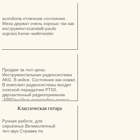
acordionв отличном состоянии.
Меха держат очень хорошо так как
инструмент.scandalli-paulo
soprani.honer-weltmeister
Продаю за пол цены.
Инструментальная радиосистема
AKG. В кейсе. Состояние как новая.
В комплект радиосистемы входит
поясной передатчик PT50,
двухантенный радиоприемник
.SR50+кабель+микрофон можно
обычный микрофон сделать
Классическая гитара
беспроводным цена гибкая
Ручная работа, для
серьёзных.Великолепный
тел.звук.Справки по