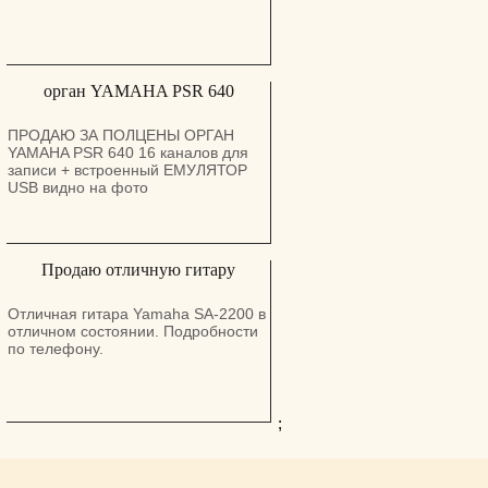
Цена: 3500 шек (Цена обсуждаема
для серьезных покупателей). Для
подробностей звоните: 055-
3064419 | 058-6005454
орган YAMAHA PSR 640
ПРОДАЮ ЗА ПОЛЦЕНЫ ОРГАН
YAMAHA PSR 640 16 каналов для
записи + встроенный ЕМУЛЯТОР
USB видно на фото
Продаю отличную гитару
Отличная гитара Yamaha SA-2200 в
отличном состоянии. Подробности
по телефону.
;