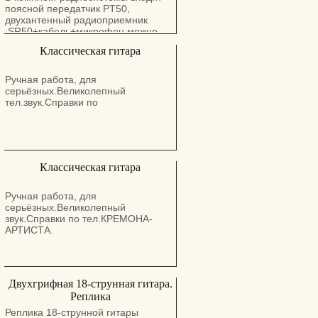
поясной передатчик PT50,
двухантенный радиоприемник
.SR50+кабель+микрофон можно
обычный микрофон сделать
Классическая гитара
беспроводным цена гибкая
Ручная работа, для
серьёзных.Великолепный
тел.звук.Справки по
Классическая гитара
Ручная работа, для
серьёзных.Великолепный
звук.Справки по тел.КРЕМОНА-
АРТИСТА.
Двухгрифная 18-струнная гитара.
Реплика
Реплика 18-струнной гитары