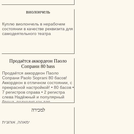
виолончель
Куплю виолончель в нерабочем
состоянии в качестве реквизита для
самодеятельного театра
Продаётся аккордеон Паоло
Сопрани 80 bass
Продаётся аккордеон Паоло
Сопрани Paolo Soprani 80 баcов!
Аккордеон в отличном состоянии, с
прекрасной настройкой! • 80 басов •
7 регистров справа • 2 регистра
слева Надёжный и популярный
бренд, подходит как для
начинающих, так и для опытных
למכירה
музыкантов. Прекрасный звук,
удобный в игре, хорошо
сохранился. Местоположение:
ימאהה, אורגנית
Ашкелон или Бат-Ям, по
предварительной договорённости.