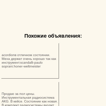
Похожие объявления:
acordionв отличном состоянии.
Меха держат очень хорошо так как
инструмент.scandalli-paulo
soprani.honer-weltmeister
Продаю за пол цены.
Инструментальная радиосистема
AKG. В кейсе. Состояние как новая.
В комплект радиосистемы входит