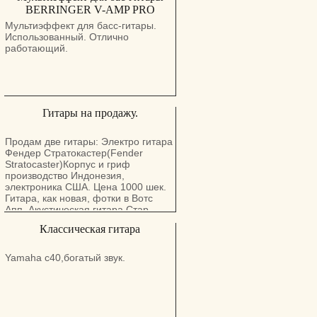
BERRINGER V-AMP PRO
Мультиэффект для басс-гитары.
Использованный. Отлично
работающий.
Гитары на продажу.
Продам две гитары: Электро гитара
Фендер Стратокастер(Fender
Stratocaster)Корпус и гриф
производство Индонезия,
электроника США. Цена 1000 шек.
Гитара, как новая, фотки в Вотс
Апп. Акустическая гитара Стар
(Star) с электроникой,
Классическая гитара
предположительно производство
Германия, в хорошем состоянии.
Цена 300 шек. Фотки в Вотс Апп.
Yamaha c40,богатый звук.