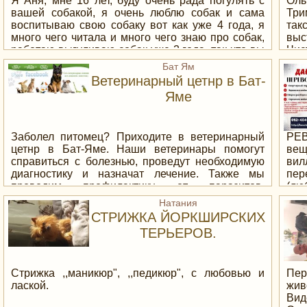
Я Аня, мне 16 лет, буду очень рада погулять с
Оль
вашей собакой, я очень люблю собак и сама
Три
воспитываю свою собаку вот как уже 4 года, я
так
много чего читала и много чего знаю про собак,
выс
работаю выгуливаю собак уже 2 года, так что вы
Чи
не будете беспокоится о вашей собаке,ваша
па
Бат Ям
собака в надёжных руках
пре
Ветеринарный цетнр в Бат-
По
Яме
http
Заболел питомец? Приходите в ветеринарный
РЕ
цетнр в Бат-Яме. Наши ветеринары помогут
вещ
справиться с болезнью, проведут необходимую
вил
диагностику и назначат лечение. Также мы
пер
проводим профилактику от паразитов,
(лю
стерилизацию животных и подбираем
пол
Натания
правильное питание.
эле
СТРИЖКА ЙОРКШИРСКИХ
упа
ТЕРЬЕРОВ.
пол
(уп
игр
уст
Стрижка ,,маникюр", ,,педикюр", с любовью и
Пе
ве
лаской.
жив
пре
Вид