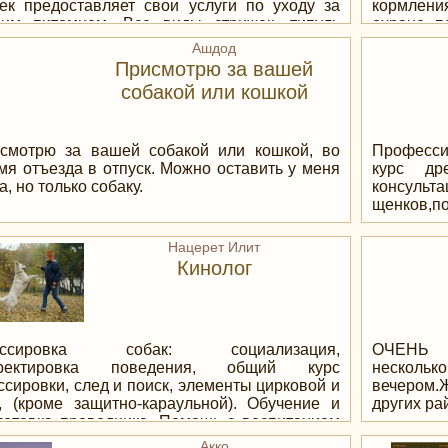
ек предоставляет свои услуги по уходу за
кормлени
им питомцем. Все виды стрижек, типуль
охране, п
тив выпадения шерсти, стрижка ногтей,
многое мн
Ашдод
уль по уходу за ушами и глазами, обработка
подробно
Присмотрю за вашей
дствами от блох и клещей. купание + полная
телефону
собакой или кошкой
ка, все виды причесок – по пароде или по
ему желанию. Очень высокое качество.
кие цены. Петах тиква ул. Гутман 17<br /> <br
*** Есть возможность взять и вернуть вашего
смотрю за вашей собакой или кошкой, во
Професси
омца обратно домой в удобное для вас время
мя отъезда в отпуск. Можно оставить у меня
курс дре
сплатно!!!
а, но только собаку.
консульт
щенков,п
Нацерет Илит
Кинолог
ессировка собак: социализация,
ОЧЕНЬ 
рректировка поведения, общий курс
несколь
ссировки, след и поиск, элементы цирковой и
вечером.
, (кроме защитно-караульной). Обучение и
других ра
готовка проводника. Помощь с воспитанием
ходом. Индивидуальный подход, групповые и
Акко