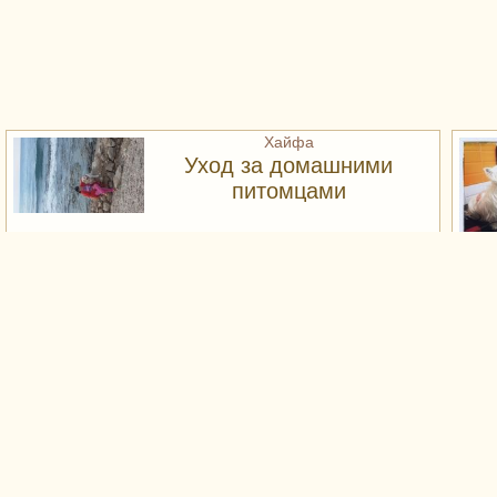
Иерусалиме, но могу и к вам приехать за
дополнительную оплату. Преподаю на русском,
английском и иврите.
Хайфа
Уход за домашними
питомцами
Окажу услуги по уходу за домашними
Про
питомцами: ВЫГУЛ, КОРМЛЕНИЕ,УБОРКА
пор
Север Израиля
Экстрасенс помощь
онлайн.
Экстрасенс помощь онлайн. Таролог
Выг
консультации Таро Вибер WhatsApp. Гадание на