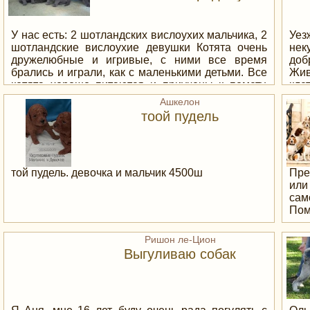
#אילוףכלבים
кат
/> 
в о
У нас есть: 2 шотландских вислоухих мальчика, 2
Уез
со 
шотландские вислоухие девушки Котята очень
нек
стр
дружелюбные и игривые, с ними все время
доб
(ку
брались и играли, как с маленькими детьми. Все
Жив
под
котята хорошо питаются и приучены к помету.
кле
мод
Свяжитесь со мной для получения более
О п
Ашкелон
про
подробной информации и знайте, что мы
Vibe
тоой пудель
вкл
осуществляем доставку на дом в любое место в
том
ОАЭ. Если у вас возникнут какие-либо вопросы,
ког
не стесняйтесь обращаться ко мне по WhatsApp:
Мод
+4915210621266 или по электронной почте:
дел
erikatatjana@gmail.com
той пудель. девочка и мальчик 4500ш
Пре
для
или
бол
сам
Пос
Пом
ука
стр
Ришон ле-Цион
даж
Выгуливаю собак
Вы 
поз