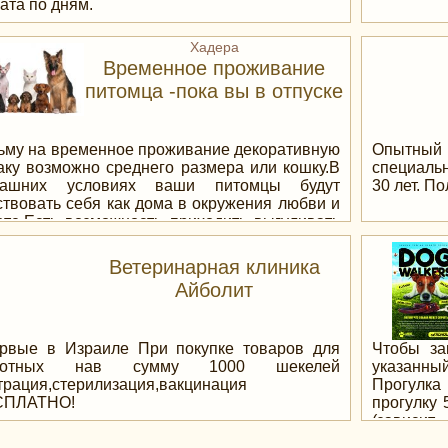
(базовые
бходимости картоны. -Оценка перевозимых
ата по дням.
мне? Кон
ртир как по телефону, так и с выездом на дом.
между нам
зонная скидка для студентов и пенсионеров.
Хадера
не в маг
антия сохранности и качества.
Временное проживание
изменени
питомца -пока вы в отпуске
станет х
Израиле К
.
, Приворо
отзывы Из
ьму на временное проживание декоративную
Опытны
вернуть 
аку возможно среднего размера или кошку.В
специаль
любовницы
машних условиях ваши питомцы будут
30 лет. П
Колдун , 
ствовать себя как дома в окружения любви и
Экстрасе
оте.Есть возможность приходить выгуливать
Экстрасе
армить
Экстрас
Ветеринарная клиника
Провере
Айболит
Провере
Колдун , 
Мага в Из
#россия 
рвые в Израиле При покупке товаров для
Чтобы за
#москва 
вотных нав сумму 1000 шекелей
указанный
#атеист #
трация,стерилизация,вакцинация
Прогулка
СПЛАТНО!
прогулку 
(зависит
абонемен