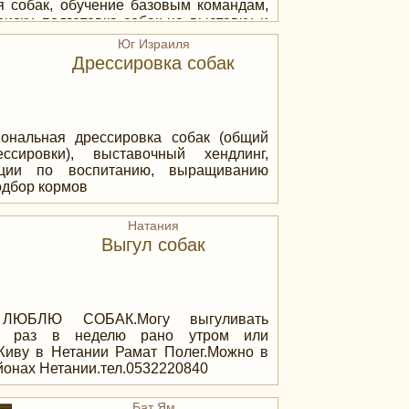
я собак, обучение базовым командам,
оиску, подготовка собак на выставку, и
огое другое на ваш выбор. Для более
Юг Израиля
й информации звонить или писать по
Дрессировка собак
ональная дрессировка собак (общий
ссировки), выставочный хендлинг,
ации по воспитанию, выращиванию
одбор кормов
Натания
Выгул собак
ЛЮБЛЮ СОБАК.Могу выгуливать
ко раз в неделю рано утром или
Живу в Нетании Рамат Полег.Можно в
йонах Нетании.тел.0532220840
Бат Ям