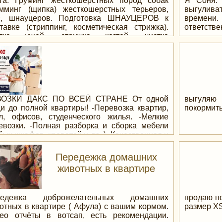
га. Груминг жесткошерстных пород собак
Я Соня. 
— практи
мминг (щипка) жесткошерстных терьеров,
выгулив
ритуалы 
с, шнауцеров. Подготовка ШНАУЦЕРОВ к
времени.
работа с
тавке (стриппинг, косметическая стрижка).
ответстве
предсказ
стка ушей, стрижка когтей, чистка
Прогнозы
раанальных желёз. Прием только по
Чистки и
дварительной записи. Контактные данные:
прокляти
стоянный адрес страницы:
щиты) —
://profi.orbita.co.il/Olga_grooming-dogs/
Привлеч
финансо
канала —
ВОЗКИ ДАКС ПО ВСЕЙ СТРАНЕ От одной
выгуляю 
магия — 
и до полной квартиры! -Перевозка квартир,
покормить
отношений
л, офисов, студенческого жилья. -Мелкие
духами
евозки. -Полная разборка и сборка мебели
спиритич
бых шкафов, кроватей и др. ) -Качественная и
умершими
ная упаковка мебели, телевизоров, стекла и
Ритуалы
ктро товаров (в одеяла, картон, найлон и
Передежка домашних
исцелени
ковочные материалы) -Есть опция абсолютно
животных в квартире
Снятие б
ной подготовки квартиры к переезду.
Исполнени
аковка кухонной утвари, одежды, книг,
Ритуал
ушек и др. ) -Работаем с подъёмными
Заклады
ройствами (маноф). -Профессионализм и
редежка доброжелательных домашних
продаю но
услуги —
жливое отношение. -Возможное
отных в квартире ( Афула) с вашим кормом.
размер XS
— Индиви
доставление складов. -Предоставляем при
ео отчёты в вотсап, есть рекомендации.