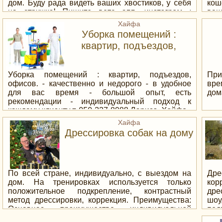
дом. Буду рада видеть ваших хвостиков, у себя
кош
на стрижке! Пишите вотс апп, инстаграм :
ваш
showroom.schastye Полный комплекс 180 шк,
про
Хайфа
гигиена 140 шк
тип
Уборка помещений :
сре
квартир, подъездов,
суш
офисов.
ваш
Низ
/> 
Уборка помещений : квартир, подъездов,
При
пит
офисов. - качественно и недорого - в удобное
вре
- Бе
для вас время - большой опыт, есть
дом
рекомендации - индивидуальный подход к
каждому клиенту т. 050-337-8088 Лариса. Хайфа
Хайфа
Дрессировка собак на дому
По всей стране, индивидуально, с выездом на
Др
дом. На тренировках используется только
ко
положительное подкрепление, контрастный
дре
метод дрессировки, коррекция. Преимущества:
шоу
Основное преимущество индивидуальной
под
дрессировки щенка в том, что внимание тренера,
и у