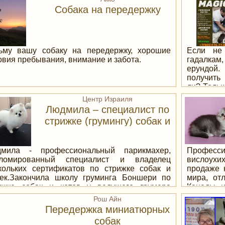
ивидуальные занятия. Бесплатные пробные
Собака на передержку
тия в группе (до 7 собак).
ьму вашу собаку на передержку, хорошие
Если не
овия пребывания, внимание и забота.
гадалкам
ерундой.
получить 
ли? Тольк
мне за по
Центр Израиля
необрати
Людмила – специалист по
помощь с
стрижке (грумингу) собак и
и безопа
котов в центре Израиля
менее,
последст
случаи ж
мила - профессиональный парикмахер,
Професс
Личный 
ломированный специалист и владелец
вислоух
видео от
кольких сертификатов по стрижке собак и
продаже к
молитвам
ек.Закончила школу груминга Боншери по
мира, от
обрядова
ижке собак и котов у ведущего грумера
Канады и
методы! В
сии Фомина Р.В. получила квалификацию
короткош
Рош Айн
обладая о
мер-мастер, имеет свидетельство, а также
выращива
Передержка миниатюрных
вызывают
тификат о прохождении различных мастер-
и натура
собак
консульта
ссов,выданный экспертом международной
докумен