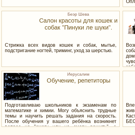
нео
Опл
ква
-Се
Беэр Шева
Гар
Салон красоты для кошек и
собак "Пинуки ле шуки".
Стрижка всех видов кошек и собак, мытье,
Воз
подстригание ногтей, триминг, уход за шерстью.
соб
до
чув
заб
и к
Иерусалим
Обучение, репетиторы
Подготавливаю школьников к экзаменам по
Впе
математике и химии. Могу объяснить трудные
жи
темы и научить решать задания на скорость.
Кас
После обучения у вашего ребёнка возникнет
БЕ
вопрос не "смогу или не смогу решить", а
"насколько быстро решу". Работаю дома в