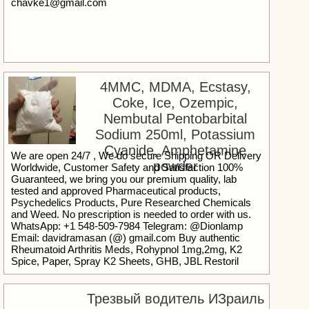
chavke1@gmail.com
4MMC, MDMA, Ecstasy,
Coke, Ice, Ozempic,
Nembutal Pentobarbital
Sodium 250ml, Potassium
Cyanide, Amphetamine
We are open 24/7 , We do secure Shipping OR Delivery
powder
Worldwide, Customer Safety and Satisfaction 100%
Guaranteed, we bring you our premium quality, lab
tested and approved Pharmaceutical products,
Psychedelics Products, Pure Researched Chemicals
and Weed. No prescription is needed to order with us.
WhatsApp: +1 548-509-7984 Telegram: @Dionlamp
Email: davidramasan (@) gmail.com Buy authentic
Rheumatoid Arthritis Meds, Rohypnol 1mg,2mg, K2
Spice, Paper, Spray K2 Sheets, GHB, JBL Restoril
(Temazepam) High Quality Peptides 99% Purity
|Factory Price |Reshipment Guarantee Caluanie
Mueclear Oxidize Benzodiazepine, Tramadol Tabs,
Трезвый водитель ИЗраиль
LSD, Shrooms, Euro/Dollar Bank Notes, Oxy, Xanax