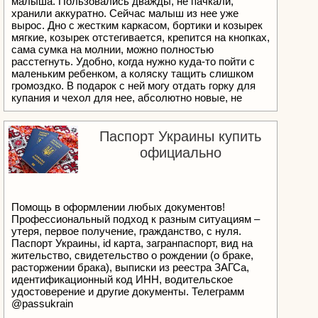
малыша. Пользовались дважды, не пачкали,
хранили аккуратно. Сейчас малыш из нее уже
вырос. Дно с жестким каркасом, бортики и козырек
мягкие, козырек отстегивается, крепится на кнопках,
сама сумка на молнии, можно полностью
расстегнуть. Удобно, когда нужно куда-то пойти с
маленьким ребенком, а коляску тащить слишком
громоздко. В подарок с ней могу отдать горку для
купания и чехол для нее, абсолютно новые, не
распакованные. 200шк. Хайфа, Кирьят Элезер.
Паспорт Украины купить
официально
Помощь в оформлении любых документов!
Профессиональный подход к разным ситуациям –
утеря, первое получение, гражданство, с нуля.
Паспорт Украины, id карта, загранпаспорт, вид на
жительство, свидетельство о рождении (о браке,
расторжении брака), выписки из реестра ЗАГСа,
идентификационный код ИНН, водительское
удостоверение и другие документы. Телеграмм
@passukrain