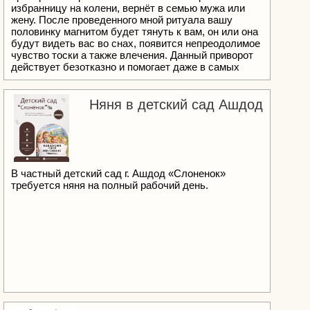
избранницу на колени, вернёт в семью мужа или
жену. После проведенного мной ритуала вашу
половинку магнитом будет тянуть к вам, он или она
будут видеть вас во снах, появится непреодолимое
чувство тоски а также влечения. Данный приворот
действует безотказно и помогает даже в самых
тяжелых случаях. Результат проявляется на 3 й
день после проведения. Быстрое и эффективное
решение самых сложных жизненных ситуаций
Няня в детский сад Ашдод
независимо от срока их давности и вашего
вероисповедания. Индивидуальный подход к
каждому клиенту Бизнес Магия Снятие Порчи,
Родового Проклятия, Венца безбрачия Все виды
услуг Черной и Белой Магии Приворот, Привязка,
Привороты различного вида и сложности: Черное
В частный детский сад г. Ашдод «Слоненок»
Венчание, Кладбищенский приворот, Приворот по
требуется няня на полный рабочий день.
магии Вуду, Церковный Приворот. +79634740005
Viber. What's pp