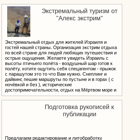
саморазвитии, образовании и уровень внутренней
культуры Амбициозный ли вы человек, ваша
Экстремальный туризм от
профессия и призвание? Ваша способность к
"Алекс экстрим"
дружбе и отношения с друзьями Жизненные цели
Экстремальный отдых для жителей Израиля и
гостей нашей страны. Организация экстрим отдыха
по всей стране для людей любящих путешествия и
острые ощущения. Желаете увидеть Израиль с
высоты птичьего полёта - воздушный шар готов к
полёту, хотите ощутить себя спецагентом - прыжок
с парашутом это то что Вам нужно. Снеплинг и
дайвинг, пешие маршруты по пустыне и в горах ( с
ночёвкой и без ), исторические
достопримечательности, отдых на Мёртвом море и
окресностях, посещение пещер. Подходит так же
для новичков и не требует специальной подготовки.
Для гостей страны организовываю встречу в
Подготовка рукописей к
аэропорту.
публикации
Предлагаем редактирование и литобработку