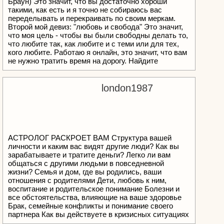
Браун) Это значит, что вы достаточно хороши
такими, как есть и я точно не собираюсь вас
переделывать и перекраивать по своим меркам.
Второй мой девиз: "любовь и свобода" Это значит,
что моя цель - чтобы вы были свободны делать то,
что любите так, как любите и с теми или для тех,
кого любите. Работаю я онлайн, это значит, что вам
не нужно тратить время на дорогу. Найдите
спокойное, тихое место, из которого вы будете со
мной связываться, такое, чтобы вам никто не
мешал и напишите мне на вотсап, чтобы назначить
london1987
первую встречу. Аккредитована как терапевт и
супервизор ОПП ГП, практика с 2015 года. Сама
получаю регулярную терапию и супервизию.
Стоимость консультации 200 шекелей за 50 минут
АСТРОЛОГ РАСКРОЕТ ВАМ Структура вашей
личности и каким вас видят другие люди? Как вы
зарабатываете и тратите деньги? Легко ли вам
общаться с другими людьми в повседневной
жизни? Семья и дом, где вы родились, ваши
отношения с родителями Дети, любовь к ним,
воспитание и родительское понимание Болезни и
все обстоятельства, влияющие на ваше здоровье
Брак, семейные конфликты и понимание своего
партнера Как вы действуете в кризисных ситуациях
и ваша стрессоустойчивость? Ваша потребность в