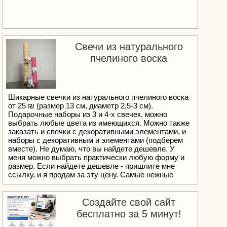
Свечи из натурального
пчелиного воска
Шикарные свечки из натурального пчелиного воска
от 25 ₪ (размер 13 см, диаметр 2,5-3 см).
Подарочные наборы из 3 и 4-х свечек, можно
выбрать любые цвета из имеющихся. Можно также
заказать и свечки с декоративными элементами, и
наборы с декоративным и элементами (подберем
вместе). Не думаю, что вы найдете дешевле. У
меня можно выбрать практически любую форму и
размер. Если найдете дешевле - пришлите мне
ссылку, и я продам за эту цену. Самые нежные
цвета очень быстро разбирают. Торопитесь
https://www.instagram.com/candy_candles_israel/
Подписывайтесь, чтобы не пропустить акции по
Создайте свой сайт
свечам Тел +972533014684 WhatsApp +79772663605
бесплатно за 5 минут!