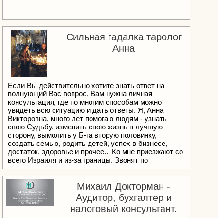
Cильная гадалка таролог
Анна
Если Вы действительно хотите знать ответ на
волнующий Вас вопрос, Вам нужна личная
консультация, где по многим способам можно
увидеть всю ситуацию и дать ответы. Я, Анна
Викторовна, много лет помогаю людям - узнать
свою Судьбу, изменить свою жизнь в лучшую
сторону, вымолить у Б-га вторую половинку,
создать семью, родить детей, успех в бизнесе,
достаток, здоровье и прочее... Ко мне приезжают со
всего Израиля и из-за границы. Звонят по
видеосвязи и я помогаю людям. Я веду приём по
предварительной записи. Если это для Вас
действительно важный вопрос - позвоните или
Михаил Докторман -
напишите мне для начала и мы обо всём поговорим.
Аудитор, бухгалтер и
Подробности - на моей персональной странице.
налоговый консультант.
Мой viber WhatsApp +380978561994 БУДЬТЕ
ЗДОРОВЫ ДУШОЙ И ТЕЛОМ! ЖИВИТЕ В