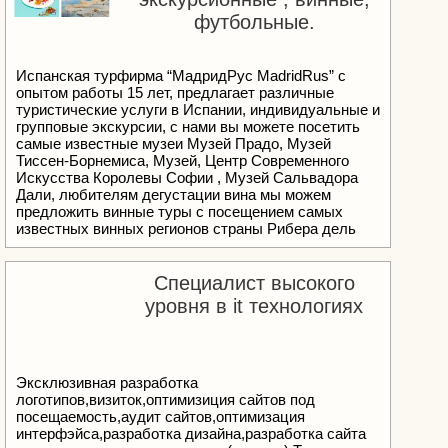
футбольные.
Испанская турфирма “МадридРус MadridRus” с
опытом работы 15 лет, предлагает различные
туристические услуги в Испании, индивидуальные и
групповые экскурсии, с нами вы можете посетить
самые известные музеи Музей Прадо, Музей
Тиссен-Борнемиса, Музей, Центр Современного
Искусства Королевы Софии , Музей Сальвадора
Дали, любителям дегустации вина мы можем
предложить винные туры с посещением самых
известных винных регионов страны Рибера дель
Дуэро, Риоха, Торо, Руэда , любителям футбола ,
мы предлагаем посетить матчи с участием
легендарных испанских клубов Реал Мадрид,
Специалист высокого
Атлетико Мадрид, ФК Барселона, отзывы о нашей
уровня в it технологиях
компании читайте у нас на сайте
Эксклюзивная разработка
логотипов,визиток,оптимизиция сайтов под
посещаемость,аудит сайтов,оптимизация
интерфэйса,разработка дизайна,разработка сайта