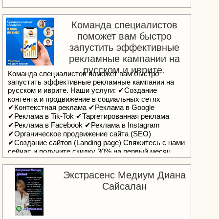
Команда специалистов
поможет вам быстро
запустить эффективные
рекламные кампании на
русском и иврите.
Команда специалистов поможет вам быстро
запустить эффективные рекламные кампании на
русском и иврите. Наши услуги: ✔Создание
контента и продвижение в социальных сетях
✔Контекстная реклама ✔Реклама в Google
✔Реклама в Tik-Tok ✔Таргетированная реклама
✔Реклама в Facebook ✔Реклама в Instagram
✔Органическое продвижение сайта (SEO)
✔Создание сайтов (Landing page) Свяжитесь с нами
сейчас и получите скидку 30% на первый месяц
ведения рекламных кампаний. Телефон 052-437-
7453 Сайт>>https://ru.digirussian.com/
Экстрасенс Медиум Диана
Сайсалан