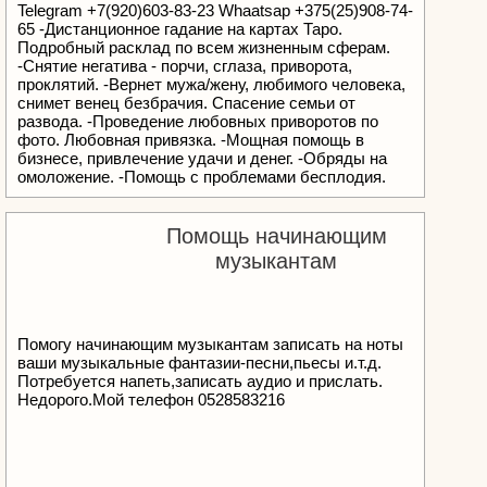
Telegram +7(920)603-83-23 Whaatsap +375(25)908-74-
65 -Дистанционное гадание на картах Таро.
Подробный расклад по всем жизненным сферам.
-Снятие негатива - порчи, сглаза, приворота,
проклятий. -Вернет мужа/жену, любимого человека,
снимет венец безбрачия. Спасение семьи от
развода. -Проведение любовных приворотов по
фото. Любовная привязка. -Мощная помощь в
бизнесе, привлечение удачи и денег. -Обряды на
омоложение. -Помощь с проблемами бесплодия.
-Избавление от зависимостей. -Изготовление
амулетов, оберегов, талисманов.
Помощь начинающим
музыкантам
Помогу начинающим музыкантам записать на ноты
ваши музыкальные фантазии-песни,пьесы и.т.д.
Потребуется напеть,записать аудио и прислать.
Недорого.Мой телефон 0528583216