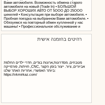
Вами автомобиля. Возможность обмена старого
автомобиля на новый (Trade In) • БОЛЬШОЙ
ВЫБОР ХОРОШИХ АВТО OT 5OOO ДО 25OOO
шекелей • Консультация при выборе автомобиля. •
Пробная поездка на выбранном Вами автомобиле. •
Обязуемся на повторный обмен купленной у нас
машины! • Профессиональное обслуживание и
сопровождение на русском языке! Не нашли
нужного Вам авто в нашем списке машин на
продажу? Звоните, мы поможем!!! Наш адрес:
רהיטים בהזמנה אישית
Реховот, ул. Герцель.
מטבחים, מסדרונות,ארונות בגדים, חדרי ילדים החלפת
חזיתות, פורמייקה ,CNC, אביזרים, ציור. ייצור בזמן הקצר
ביותר האפשרי, אחריות האתר שלנו:
https://vkmirkaz.com/