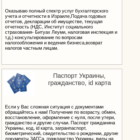
РАДОСТИ И ГАРМОНИИ. С уважением, Анна
Викторовна.
Оказываю полный спектр услуг бухгалтерского
учета и отчетности в Израиле,Подача годовых
отчетов, декларации об имуществе, текущая
отчетность (НДС, Институт социального
страхования- Битуах Леуми, налоговая инспекция и
т.д.) консультирование по вопросам
налогообложения и ведения бизнеса,возврат
налогов частным лицам.
Паспорт Украины,
гражданство, id карта
Если у Вас сложная ситуация с документами
обращайтесь к нам! Получение по возрасту, обмен,
восстановление, оформление с нуля, после утери,
гражданство и другие случаи. Паспорт гражданина
Украины, код, id карта, загранпаспорт,
биометрический, свидетельство о рождении, другие
документы ЗАГСа, гражданство Украины, виды на