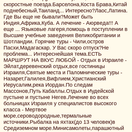
скоростные поезда.Барселона,Коста Брава,Китай
поднебесный,Таиланд... Интересно?Лаос,Латина.
Где Вы еще не бывали?Может быть
Индия,Африка,Куба. А лечение - Аюрведа!!! А
еще ... Языковые лагеря,помощь в поступлении в
Высшие учебные заведения Великобритании и
Шотландии. Горячие туры - Чили,остров
Пасхи,Мадагаскар. У Вас скоро отпуск?Не
проблема... Интереснейшая тема.ЕСТЬ
МАРШРУТ НА ВКУС ЛЮБОЙ - Отдых в Израиле -
Эйлат,деревенский отдых,все гостиницы
Израиля,Святые места и Паломнические туры -
Назарет,Галилея,Вифлием,Христианский
Иерусалим,река Иордан.По следам
Массонов,Путь Кабаллы.Отдых в Иудейской
пустыне и пустыне Негев.Лечение во всех
больницах Израиля у специалистов высокого
класса - Мертвое
море,сероводородные,термальные
источники.Рыбалка на яхтах(до 13 человек)в
Средиземном море.Минисамолеты,парашютный