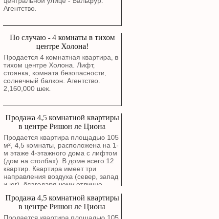
центральной улице - Бальфур.
Агентство.
По случаю - 4 комнаты в тихом
центре Холона!
Продается 4 комнатная квартира, в
тихом центре Холона. Лифт,
стоянка, комната безопасности,
солнечный балкон. Агентство.
2,160,000 шек.
Продажа 4,5 комнатной квартиры
в центре Ришон ле Циона
Продается квартира площадью 105
м², 4,5 комнаты, расположена на 1-
м этаже 4-этажного дома с лифтом
(дом на столбах). В доме всего 12
квартир. Квартира имеет три
направления воздуха (север, запад
и юг), благодаря чему отлично
проветривается. Окна гостиной
Продажа 4,5 комнатной квартиры
выходят на зеленый сквер. В
в центре Ришон ле Циона
квартире выполнен капитальный
ремонт с полной заменой
Продается квартира площадью 105