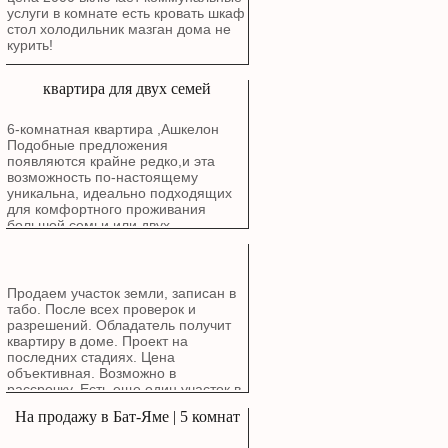
услуги в комнате есть кровать шкаф
стол холодильник мазган дома не
курить!
квартира для двух семей
6-комнатная квартира ,Ашкелон
Подобные предложения
появляются крайне редко,и эта
возможность по-настоящему
уникальна, идеально подходящих
для комфортного проживания
большой семьи или двух
поколений. Расположена в районе
Голда, Рядом с природой: В пешей
доступности от живописного озера
и Эко-парка. Все рядом: Школы,
Продаем участок земли, записан в
детские сады.Особенности
табо. После всех проверок и
квартиры: Квартира общей
разрешений. Обладатель получит
площадью 6 комнат (планировка: 2
квартиру в доме. Проект на
комнаты + 4 комнаты)
последних стадиях. Цена
спроектирована для максимального
объективная. Возможно в
комфорта и уюта. Расположена в
рассрочку. Есть еще один участок в
бутиковом здании. Удобный этаж: 3-
Ашдоде возле моря для
На продажу в Бат-Яме | 5 комнат
й этаж из 4-х. Светлая сторона:
строительства частного дома.
Окна выходят на юго-запад,