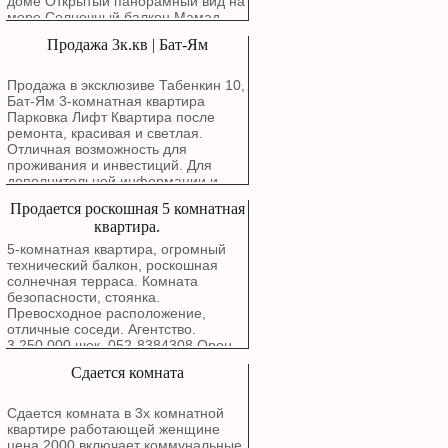
тумбочками. Освобождение
доме Открытый панорамный вид на
квартиры — по договоренности, не
море Солнечный балкон Мамад
ранее 1 января 2027 года.
Парковка Кладовая Красивая
Продажа 3к.кв | Бат-Ям
квартира с полноценным фасадом
с видом на море и особенными
атмосферными закатами с балкона
Продажа в эксклюзиве Табенкин 10,
Маркетинговая цена: 3,780,000
Бат-Ям 3-комнатная квартира
шекелей
Парковка Лифт Квартира после
ремонта, красивая и светлая.
Отличная возможность для
проживания и инвестиций. Для
дополнительной информации и
записи на просмотр свяжитесь с
Продается роскошная 5 комнатная
нами.
квартира.
5-комнатная квартира, огромный
технический балкон, роскошная
солнечная терраса. Комната
безопасности, стоянка.
Превосходное расположение,
отличные соседи. Агентство.
3,250,000 шек. 052-8384308 Орен.
Сдается комната
Сдается комната в 3х комнатной
квартире работающей женщине
цена 2000 включает коммунальные