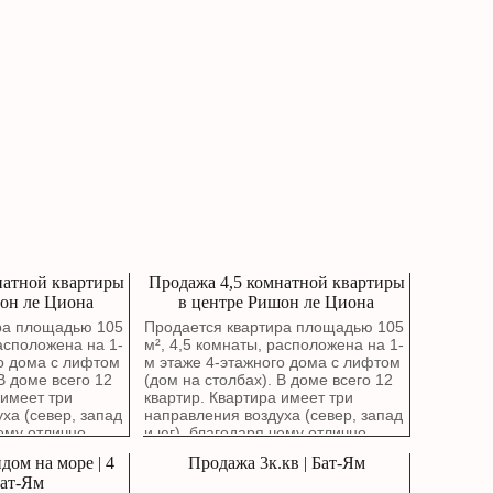
натной квартиры
Продажа 4,5 комнатной квартиры
он ле Циона
в центре Ришон ле Циона
ра площадью 105
Продается квартира площадью 105
расположена на 1-
м², 4,5 комнаты, расположена на 1-
о дома с лифтом
м этаже 4-этажного дома с лифтом
В доме всего 12
(дом на столбах). В доме всего 12
 имеет три
квартир. Квартира имеет три
ха (север, запад
направления воздуха (север, запад
чему отлично
и юг), благодаря чему отлично
кна гостиной
проветривается. Окна гостиной
дом на море | 4
Продажа 3к.кв | Бат-Ям
й сквер. В
выходят на зеленый сквер. В
Бат-Ям
н капитальный
квартире выполнен капитальный