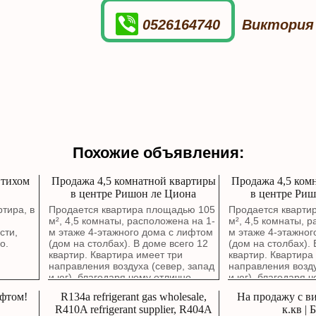
0526164740
Виктория
Похожие объявления:
 тихом
Продажа 4,5 комнатной квартиры
Продажа 4,5 ком
в центре Ришон ле Циона
в центре Риш
тира, в
Продается квартира площадью 105
Продается кварти
,
м², 4,5 комнаты, расположена на 1-
м², 4,5 комнаты, 
сти,
м этаже 4-этажного дома с лифтом
м этаже 4-этажног
о.
(дом на столбах). В доме всего 12
(дом на столбах). 
квартир. Квартира имеет три
квартир. Квартира
направления воздуха (север, запад
направления возду
и юг), благодаря чему отлично
и юг), благодаря 
проветривается. Окна гостиной
проветривается. О
ифтом!
R134a refrigerant gas wholesale,
На продажу с ви
выходят на зеленый сквер. В
выходят на зелены
R410A refrigerant supplier, R404A
к.кв | 
квартире выполнен капитальный
квартире выполне