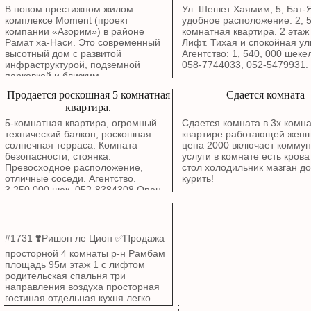
В новом престижном жилом
Ул. Шешет Хаямим, 5, Бат
комплексе Moment (проект
удобное расположение. 2, 
компании «Азорим») в районе
комнатная квартира. 2 этаж 
Рамат ха-Наси. Это современный
Лифт. Тихая и спокойная ул
высотный дом с развитой
Агентство: 1, 540, 000 шеке
инфраструктурой, подземной
058-7744033, 052-5479931.
парковкой и близким
расположением к красной линии
Продается роскошная 5 комнатная
Сдается комната
легкорельсового транспорта
квартира.
(трамвая). На улице Хашватим, в
районе Рамат Ханаси, Бат - Ям. 4-
5-комнатная квартира, огромный
Сдается комната в 3х комн
комнатная квартира на 12 этаже.
технический балкон, роскошная
квартире работающей жен
Прекрасное расположение с видом
солнечная терраса. Комната
цена 2000 включает комму
на море, открытый вид.
безопасности, стоянка.
услуги в комнате есть кров
Родительская спальня, ванная
Превосходное расположение,
стол холодильник мазган д
комната, кладовая и парковка
отличные соседи. Агентство.
курить!
рядом с лифтом. Солнечная
3,250,000 шек. 052-8384308 Орен.
терраса около 12 квадратных
метров. Прекрасное расположение
с видом на запад, терраса выходит
на запад, а комнаты — на запад и
#1731 ❣️Ришон ле Цион ✅Продажа
юг. Из гостиной и комнат
открывается вид на море. Аллея
просторной 4 комнаты р-н Рамбам
магазинов и кафе, недалеко от
площадь 95м этаж 1 с лифтом
моря, и что не менее важно, в
родительская спальня три
квартире никто не жил!!
направления воздуха просторная
Возможность немедленного въезда,
гостиная отдельная кухня легко
;
ключи в офисе! Агентство.
сделать 5 комнат можно разделить