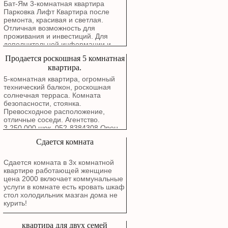
Маркетинговая цена: 3,780,000
Бат-Ям 3-комнатная квартира
шекелей
Парковка Лифт Квартира после
ремонта, красивая и светлая.
Отличная возможность для
проживания и инвестиций. Для
дополнительной информации и
записи на просмотр свяжитесь с
Продается роскошная 5 комнатная
нами.
квартира.
5-комнатная квартира, огромный
технический балкон, роскошная
солнечная терраса. Комната
безопасности, стоянка.
Превосходное расположение,
отличные соседи. Агентство.
3,250,000 шек. 052-8384308 Орен.
Сдается комната
Сдается комната в 3х комнатной
квартире работающей женщине
цена 2000 включает коммунальные
услуги в комнате есть кровать шкаф
стол холодильник мазган дома не
курить!
квартира для двух семей