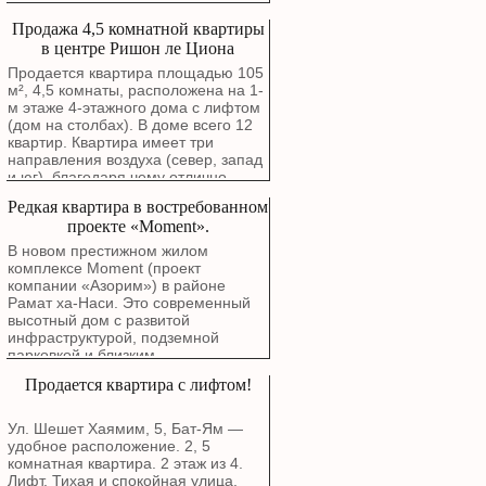
гостиную, современную кухню в
проветривается. Окна гостиной
Продажа 4,5 комнатной квартиры
отличном состоянии с фасадами
выходят на зеленый сквер. В
МДФ, четыре спальни, одна из
в центре Ришон ле Циона
квартире выполнен капитальный
которых после ремонта стала
ремонт с полной заменой
Продается квартира площадью 105
полноценным кабинетом или
электропроводки, водопроводных и
м², 4,5 комнаты, расположена на 1-
детской комнатой площадью около
канализационных труб. Стены были
м этаже 4-этажного дома с лифтом
9 м². В каждой комнате установлен
заново отремонтированы около
(дом на столбах). В доме всего 12
отдельный кондиционер. В
года назад. Можно въезжать без
квартир. Квартира имеет три
квартире два полноценных санузла.
дополнительных вложений.
направления воздуха (север, запад
Каждый оборудован душевой
Планировка включает просторную
и юг), благодаря чему отлично
кабиной, унитазом и раковиной.
гостиную, современную кухню в
проветривается. Окна гостиной
Дополнительные преимущества: •
Редкая квартира в востребованном
отличном состоянии с фасадами
выходят на зеленый сквер. В
закрепленная парковка,
МДФ, четыре спальни, одна из
проекте «Moment».
квартире выполнен капитальный
зарегистрированная в Табу; •
которых после ремонта стала
ремонт с полной заменой
В новом престижном жилом
кладовая рядом с кухней; •
полноценным кабинетом или
электропроводки, водопроводных и
комплексе Moment (проект
технический балкон для стиральной
детской комнатой площадью около
канализационных труб. Стены были
компании «Азорим») в районе
машины и дополнительного шкафа;
9 м². В каждой комнате установлен
заново отремонтированы около
Рамат ха-Наси. Это современный
• просторная антресоль по всей
отдельный кондиционер. В
года назад. Можно въезжать без
высотный дом с развитой
длине коридора; • встроенный
квартире два полноценных санузла.
дополнительных вложений.
инфраструктурой, подземной
шкаф до потолка в одной из комнат;
Каждый оборудован душевой
Планировка включает просторную
парковкой и близким
• алюминиевые окна с москитными
кабиной, унитазом и раковиной.
гостиную, современную кухню в
расположением к красной линии
сетками (кроме гостиной); • пандус
Дополнительные преимущества: •
Продается квартира с лифтом!
отличном состоянии с фасадами
легкорельсового транспорта
для инвалидных колясок; • общий
закрепленная парковка,
МДФ, четыре спальни, одна из
(трамвая). На улице Хашватим, в
защищенный миклад находится
зарегистрированная в Табу; •
которых после ремонта стала
районе Рамат Ханаси, Бат - Ям. 4-
всего в нескольких метрах от
Ул. Шешет Хаямим, 5, Бат-Ям —
кладовая рядом с кухней; •
полноценным кабинетом или
комнатная квартира на 12 этаже.
квартиры; • ваад байт — всего 220
удобное расположение. 2, 5
технический балкон для стиральной
детской комнатой площадью около
Прекрасное расположение с видом
₪ в месяц. При необходимости
комнатная квартира. 2 этаж из 4.
машины и дополнительного шкафа;
9 м². В каждой комнате установлен
на море, открытый вид.
новым владельцам можем оставить
Лифт. Тихая и спокойная улица.
• просторная антресоль по всей