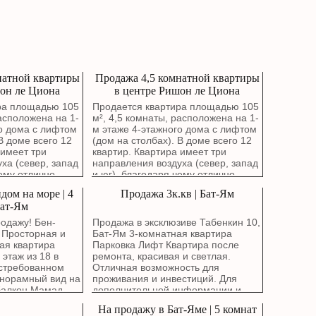
натной квартиры
Продажа 4,5 комнатной квартиры
он ле Циона
в центре Ришон ле Циона
ра площадью 105
Продается квартира площадью 105
расположена на 1-
м², 4,5 комнаты, расположена на 1-
о дома с лифтом
м этаже 4-этажного дома с лифтом
В доме всего 12
(дом на столбах). В доме всего 12
 имеет три
квартир. Квартира имеет три
ха (север, запад
направления воздуха (север, запад
чему отлично
и юг), благодаря чему отлично
кна гостиной
проветривается. Окна гостиной
дом на море | 4
Продажа 3к.кв | Бат-Ям
й сквер. В
выходят на зеленый сквер. В
Бат-Ям
н капитальный
квартире выполнен капитальный
заменой
ремонт с полной заменой
одажу! Бен-
Продажа в эксклюзиве Табенкин 10,
 водопроводных и
электропроводки, водопроводных и
 Просторная и
Бат-Ям 3-комнатная квартира
труб. Стены были
канализационных труб. Стены были
ая квартира
Парковка Лифт Квартира после
рованы около
заново отремонтированы около
 этаж из 18 в
ремонта, красивая и светлая.
 въезжать без
года назад. Можно въезжать без
стребованном
Отличная возможность для
ложений.
дополнительных вложений.
норамный вид на
проживания и инвестиций. Для
ает просторную
Планировка включает просторную
балкон Мамад
дополнительной информации и
енную кухню в
гостиную, современную кухню в
я Красивая
записи на просмотр свяжитесь с
На продажу в Бат-Яме | 5 комнат
ии с фасадами
отличном состоянии с фасадами
ценным фасадом
нами.