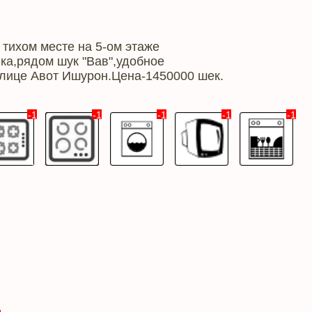
 тихом месте на 5-ом этаже
нка,рядом шук "Вав",удобное
улице Авот Ишурон.Цена-1450000 шек.
-1
-1
-1
-1
-1