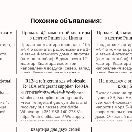
Похожие объявления:
 тихом
Продажа 4,5 комнатной квартиры
Продажа 4,5 ком
в центре Ришон ле Циона
в центре Риш
тира, в
Продается квартира площадью 105
Продается кварти
,
м², 4,5 комнаты, расположена на 1-
м², 4,5 комнаты, 
сти,
м этаже 4-этажного дома с лифтом
м этаже 4-этажног
о.
(дом на столбах). В доме всего 12
(дом на столбах). 
квартир. Квартира имеет три
квартир. Квартира
направления воздуха (север, запад
направления возду
и юг), благодаря чему отлично
и юг), благодаря 
проветривается. Окна гостиной
проветривается. О
ифтом!
R134a refrigerant gas wholesale,
На продажу с ви
выходят на зеленый сквер. В
выходят на зелены
R410A refrigerant supplier, R404A
к.кв | 
квартире выполнен капитальный
квартире выполне
refrigerant gas for sale
ремонт с полной заменой
ремонт с полной 
-Ям —
NUTRIDIET is a trusted European
Эксклюзивно на пр
электропроводки, водопроводных и
электропроводки,
5
wholesale supplier offering quality
Гурион 39, Бат-Ям
канализационных труб. Стены были
канализационных 
из 4.
Freon refrigerant gas cylinders, and
светлая 4-комнатн
заново отремонтированы около
заново отремонти
ица.
recovery businesses worldwide.
напротив моря 5-й
года назад. Можно въезжать без
года назад. Можно
лей.
Whatsapp: +351 936 140 278 Visit
современном и во
дополнительных вложений.
дополнительных в
https://nutridietlda.com/ We supply
доме Открытый па
Планировка включает просторную
Планировка включ
premium refrigerants for HVAC,
море Солнечный 
гостиную, современную кухню в
гостиную, соврем
refrigeration, cold storage,
Парковка Кладова
квартира для двух семей
отличном состоянии с фасадами
отличном состоян
commercial cooling, and air
квартира с полно