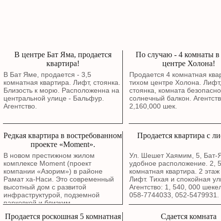
В центре Бат Яма, продается
По случаю - 4 комнаты в
квартира!
центре Холона!
В Бат Яме, продается - 3,5
Продается 4 комнатная квар
комнатная квартира. Лифт, стоянка.
тихом центре Холона. Лифт
Близость к морю. Расположенна на
стоянка, комната безопасно
центральной улице - Бальфур.
солнечный балкон. Агентств
Агентство.
2,160,000 шек.
Редкая квартира в востребованном
Продается квартира с л
проекте «Moment».
В новом престижном жилом
Ул. Шешет Хаямим, 5, Бат
комплексе Moment (проект
удобное расположение. 2, 
компании «Азорим») в районе
комнатная квартира. 2 этаж 
Рамат ха-Наси. Это современный
Лифт. Тихая и спокойная ул
высотный дом с развитой
Агентство: 1, 540, 000 шеке
инфраструктурой, подземной
058-7744033, 052-5479931.
парковкой и близким
расположением к красной линии
Продается роскошная 5 комнатная
Сдается комната
легкорельсового транспорта