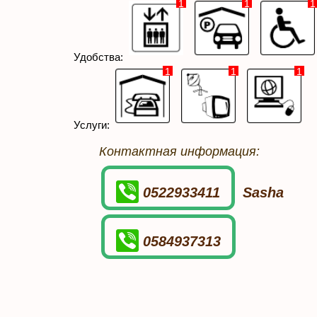
1
1
1
Удобства:
1
1
1
Услуги:
Контактная информация:
0522933411
Sasha
0584937313