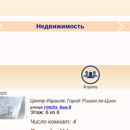
Недвижимость
В группу
2025
.
Центр Израиля, Город: Ришон ле-Цион
улица
גלוסקין
,
дом 8
Этаж: 6 из 8
Число комнат: 4