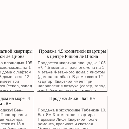
натной квартиры
Продажа 4,5 комнатной квартиры
он ле Циона
в центре Ришон ле Циона
ра площадью 105
Продается квартира площадью 105
расположена на 1-
м², 4,5 комнаты, расположена на 1-
о дома с лифтом
м этаже 4-этажного дома с лифтом
В доме всего 12
(дом на столбах). В доме всего 12
 имеет три
квартир. Квартира имеет три
ха (север, запад
направления воздуха (север, запад
чему отлично
и юг), благодаря чему отлично
кна гостиной
проветривается. Окна гостиной
дом на море | 4
Продажа 3к.кв | Бат-Ям
й сквер. В
выходят на зеленый сквер. В
Бат-Ям
н капитальный
квартире выполнен капитальный
заменой
ремонт с полной заменой
одажу! Бен-
Продажа в эксклюзиве Табенкин 10,
 водопроводных и
электропроводки, водопроводных и
 Просторная и
Бат-Ям 3-комнатная квартира
труб. Стены были
канализационных труб. Стены были
ая квартира
Парковка Лифт Квартира после
рованы около
заново отремонтированы около
 этаж из 18 в
ремонта, красивая и светлая.
 въезжать без
года назад. Можно въезжать без
стребованном
Отличная возможность для