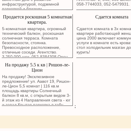
инфраструктурой, подземной
058-7744033, 052-5479931.
парковкой и близким
расположением к красной линии
Продается роскошная 5 комнатная
Сдается комната
легкорельсового транспорта
квартира.
(трамвая). На улице Хашватим, в
районе Рамат Ханаси, Бат - Ям. 4-
5-комнатная квартира, огромный
Сдается комната в 3х комн
комнатная квартира на 12 этаже.
технический балкон, роскошная
квартире работающей жен
Прекрасное расположение с видом
солнечная терраса. Комната
цена 2000 включает комму
на море, открытый вид.
безопасности, стоянка.
услуги в комнате есть кров
Родительская спальня, ванная
Превосходное расположение,
стол холодильник мазган д
комната, кладовая и парковка
отличные соседи. Агентство.
курить!
рядом с лифтом. Солнечная
3,250,000 шек. 052-8384308 Орен.
терраса около 12 квадратных
На продажу 5.5 к кв | Ришон-ле-
метров. Прекрасное расположение
с видом на запад, терраса выходит
Цион
на запад, а комнаты — на запад и
На продажу! Эксклюзивное
юг. Из гостиной и комнат
предложение! ул. Аавот 19, Ришон-
открывается вид на море. Аллея
ле-Цион 5,5 комнат | 116 кв.м
магазинов и кафе, недалеко от
площадь квартиры Солнечный
моря, и что не менее важно, в
балкон 8 кв.м, с открытым видом 3-
квартире никто не жил!!
й этаж из 4 Направления света - юг
Возможность немедленного въезда,
и запад Крытая парковка в табу
;
ключи в офисе! Агентство.
Комната безопасности (мамад)
Здание - бутик Маркетинговая цена:
2,780,000 ₪ Подробнее: Сергей
Резников 055-9777778