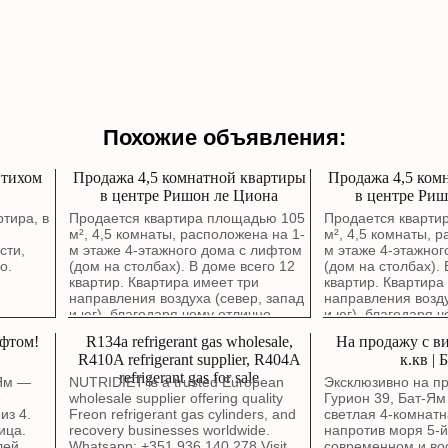
Похожие объявления:
 тихом
Продажа 4,5 комнатной квартиры
Продажа 4,5 ком
в центре Ришон ле Циона
в центре Риш
тира, в
Продается квартира площадью 105
Продается кварти
,
м², 4,5 комнаты, расположена на 1-
м², 4,5 комнаты, 
сти,
м этаже 4-этажного дома с лифтом
м этаже 4-этажног
о.
(дом на столбах). В доме всего 12
(дом на столбах). 
квартир. Квартира имеет три
квартир. Квартира
направления воздуха (север, запад
направления возду
и юг), благодаря чему отлично
и юг), благодаря 
проветривается. Окна гостиной
проветривается. О
ифтом!
R134a refrigerant gas wholesale,
На продажу с ви
выходят на зеленый сквер. В
выходят на зелены
R410A refrigerant supplier, R404A
к.кв | 
квартире выполнен капитальный
квартире выполне
refrigerant gas for sale
ремонт с полной заменой
ремонт с полной 
-Ям —
NUTRIDIET is a trusted European
Эксклюзивно на пр
электропроводки, водопроводных и
электропроводки,
5
wholesale supplier offering quality
Гурион 39, Бат-Ям
канализационных труб. Стены были
канализационных 
из 4.
Freon refrigerant gas cylinders, and
светлая 4-комнатн
заново отремонтированы около
заново отремонти
ица.
recovery businesses worldwide.
напротив моря 5-й
года назад. Можно въезжать без
года назад. Можно
лей.
Whatsapp: +351 936 140 278 Visit
современном и во