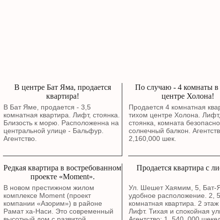
В центре Бат Яма, продается
По случаю - 4 комнаты в
квартира!
центре Холона!
В Бат Яме, продается - 3,5
Продается 4 комнатная квар
комнатная квартира. Лифт, стоянка.
тихом центре Холона. Лифт
Близость к морю. Расположенна на
стоянка, комната безопасно
центральной улице - Бальфур.
солнечный балкон. Агентств
Агентство.
2,160,000 шек.
Редкая квартира в востребованном
Продается квартира с л
проекте «Moment».
В новом престижном жилом
Ул. Шешет Хаямим, 5, Бат
комплексе Moment (проект
удобное расположение. 2, 
компании «Азорим») в районе
комнатная квартира. 2 этаж 
Рамат ха-Наси. Это современный
Лифт. Тихая и спокойная ул
высотный дом с развитой
Агентство: 1, 540, 000 шеке