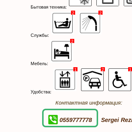
Бытовая техника:
2
2
Службы:
2
Мебель:
1
2
1
Удобства:
Контактная информация:
0559777778
Sergei Rez