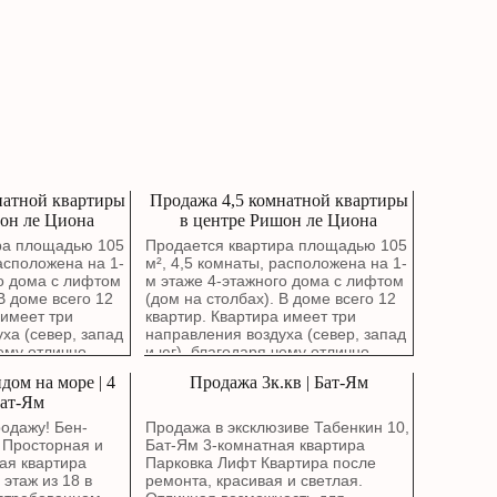
натной квартиры
Продажа 4,5 комнатной квартиры
он ле Циона
в центре Ришон ле Циона
ра площадью 105
Продается квартира площадью 105
расположена на 1-
м², 4,5 комнаты, расположена на 1-
о дома с лифтом
м этаже 4-этажного дома с лифтом
В доме всего 12
(дом на столбах). В доме всего 12
 имеет три
квартир. Квартира имеет три
ха (север, запад
направления воздуха (север, запад
чему отлично
и юг), благодаря чему отлично
кна гостиной
проветривается. Окна гостиной
дом на море | 4
Продажа 3к.кв | Бат-Ям
й сквер. В
выходят на зеленый сквер. В
Бат-Ям
н капитальный
квартире выполнен капитальный
заменой
ремонт с полной заменой
одажу! Бен-
Продажа в эксклюзиве Табенкин 10,
 водопроводных и
электропроводки, водопроводных и
 Просторная и
Бат-Ям 3-комнатная квартира
труб. Стены были
канализационных труб. Стены были
ая квартира
Парковка Лифт Квартира после
рованы около
заново отремонтированы около
 этаж из 18 в
ремонта, красивая и светлая.
 въезжать без
года назад. Можно въезжать без