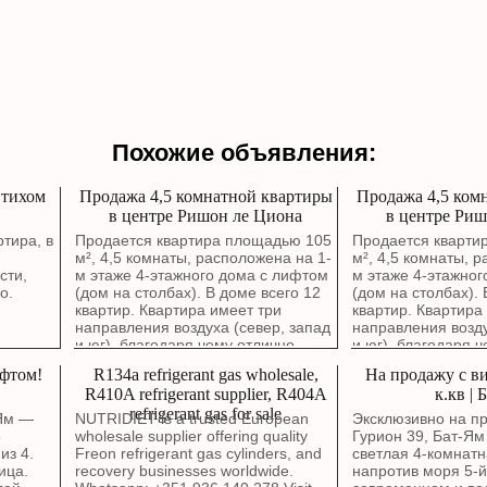
Похожие объявления:
 тихом
Продажа 4,5 комнатной квартиры
Продажа 4,5 ком
в центре Ришон ле Циона
в центре Риш
тира, в
Продается квартира площадью 105
Продается кварти
,
м², 4,5 комнаты, расположена на 1-
м², 4,5 комнаты, 
сти,
м этаже 4-этажного дома с лифтом
м этаже 4-этажног
о.
(дом на столбах). В доме всего 12
(дом на столбах). 
квартир. Квартира имеет три
квартир. Квартира
направления воздуха (север, запад
направления возду
и юг), благодаря чему отлично
и юг), благодаря 
проветривается. Окна гостиной
проветривается. О
ифтом!
R134a refrigerant gas wholesale,
На продажу с ви
выходят на зеленый сквер. В
выходят на зелены
R410A refrigerant supplier, R404A
к.кв | 
квартире выполнен капитальный
квартире выполне
refrigerant gas for sale
ремонт с полной заменой
ремонт с полной 
-Ям —
NUTRIDIET is a trusted European
Эксклюзивно на пр
электропроводки, водопроводных и
электропроводки,
5
wholesale supplier offering quality
Гурион 39, Бат-Ям
канализационных труб. Стены были
канализационных 
из 4.
Freon refrigerant gas cylinders, and
светлая 4-комнатн
заново отремонтированы около
заново отремонти
ица.
recovery businesses worldwide.
напротив моря 5-й
года назад. Можно въезжать без
года назад. Можно