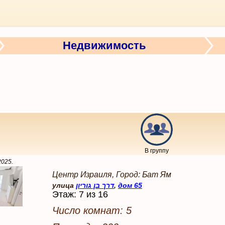
Недвижимость
В группу
2025
.
Центр Израиля, Город: Бат Ям
улица
דרך בן גוריון
,
дом 65
Этаж: 7 из 16
Число комнат: 5