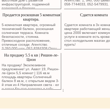
высотный дом с развитой
Агентство: 1, 540, 000 шеке
инфраструктурой, подземной
058-7744033, 052-5479931.
парковкой и близким
расположением к красной линии
Продается роскошная 5 комнатная
Сдается комната
легкорельсового транспорта
квартира.
(трамвая). На улице Хашватим, в
районе Рамат Ханаси, Бат - Ям. 4-
5-комнатная квартира, огромный
Сдается комната в 3х комн
комнатная квартира на 12 этаже.
технический балкон, роскошная
квартире работающей жен
Прекрасное расположение с видом
солнечная терраса. Комната
цена 2000 включает комму
на море, открытый вид.
безопасности, стоянка.
услуги в комнате есть кров
Родительская спальня, ванная
Превосходное расположение,
стол холодильник мазган д
комната, кладовая и парковка
отличные соседи. Агентство.
курить!
рядом с лифтом. Солнечная
3,250,000 шек. 052-8384308 Орен.
терраса около 12 квадратных
На продажу 5.5 к кв | Ришон-ле-
метров. Прекрасное расположение
с видом на запад, терраса выходит
Цион
на запад, а комнаты — на запад и
На продажу! Эксклюзивное
юг. Из гостиной и комнат
предложение! ул. Аавот 19, Ришон-
открывается вид на море. Аллея
ле-Цион 5,5 комнат | 116 кв.м
магазинов и кафе, недалеко от
площадь квартиры Солнечный
моря, и что не менее важно, в
балкон 8 кв.м, с открытым видом 3-
квартире никто не жил!!
й этаж из 4 Направления света - юг
Возможность немедленного въезда,
и запад Крытая парковка в табу
;
ключи в офисе! Агентство.
Комната безопасности (мамад)
Здание - бутик Маркетинговая цена:
2,780,000 ₪ Подробнее: Сергей
Резников 055-9777778