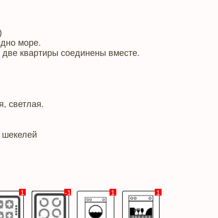
)
идно море.
 две квартиры соединены вместе.
, светлая.
0 шекелей
1
-1
1
1