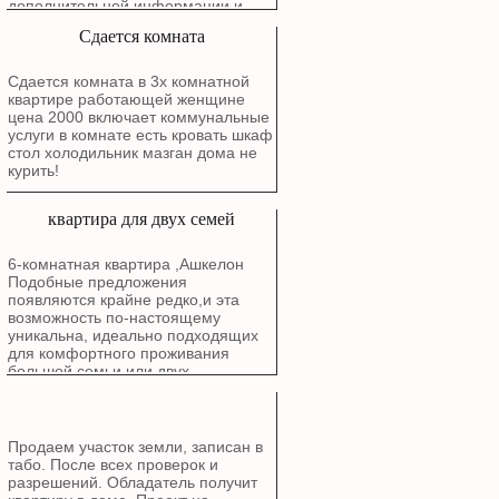
дополнительной информации и
записи на просмотр свяжитесь с
Сдается комната
нами.
Сдается комната в 3х комнатной
квартире работающей женщине
цена 2000 включает коммунальные
услуги в комнате есть кровать шкаф
стол холодильник мазган дома не
курить!
квартира для двух семей
6-комнатная квартира ,Ашкелон
Подобные предложения
появляются крайне редко,и эта
возможность по-настоящему
уникальна, идеально подходящих
для комфортного проживания
большой семьи или двух
поколений. Расположена в районе
Голда, Рядом с природой: В пешей
доступности от живописного озера
и Эко-парка. Все рядом: Школы,
Продаем участок земли, записан в
детские сады.Особенности
табо. После всех проверок и
квартиры: Квартира общей
разрешений. Обладатель получит
площадью 6 комнат (планировка: 2