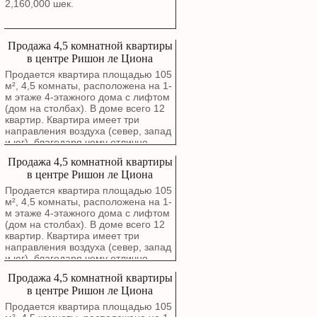
2,160,000 шек.
Продажа 4,5 комнатной квартиры
в центре Ришон ле Циона
Продается квартира площадью 105
м², 4,5 комнаты, расположена на 1-
м этаже 4-этажного дома с лифтом
(дом на столбах). В доме всего 12
квартир. Квартира имеет три
направления воздуха (север, запад
и юг), благодаря чему отлично
проветривается. Окна гостиной
Продажа 4,5 комнатной квартиры
выходят на зеленый сквер. В
в центре Ришон ле Циона
квартире выполнен капитальный
ремонт с полной заменой
Продается квартира площадью 105
электропроводки, водопроводных и
м², 4,5 комнаты, расположена на 1-
канализационных труб. Стены были
м этаже 4-этажного дома с лифтом
заново отремонтированы около
(дом на столбах). В доме всего 12
года назад. Можно въезжать без
квартир. Квартира имеет три
дополнительных вложений.
направления воздуха (север, запад
Планировка включает просторную
и юг), благодаря чему отлично
гостиную, современную кухню в
проветривается. Окна гостиной
Продажа 4,5 комнатной квартиры
отличном состоянии с фасадами
выходят на зеленый сквер. В
МДФ, четыре спальни, одна из
в центре Ришон ле Циона
квартире выполнен капитальный
которых после ремонта стала
ремонт с полной заменой
Продается квартира площадью 105
полноценным кабинетом или
электропроводки, водопроводных и