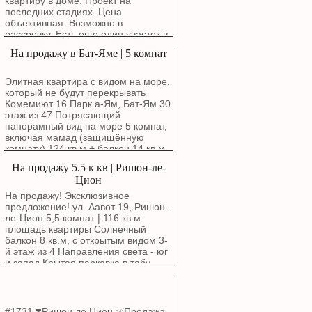
квартиру в доме. Проект на
комнаты + 4 комнаты)
последних стадиях. Цена
спроектирована для максимального
объективная. Возможно в
комфорта и уюта. Расположена в
рассрочку. Есть еще один участок в
бутиковом здании. Удобный этаж: 3-
Ашдоде возле моря для
На продажу в Бат-Яме | 5 комнат
й этаж из 4-х. Светлая сторона:
строительства частного дома.
Окна выходят на юго-запад,
обеспечивая обилие естественного
Элитная квартира с видом на море,
света. Лифт. Солнечный балкон —
который не будут перекрывать
идеальное место для утреннего
Комемиют 16 Парк а-Ям, Бат-Ям 30
кофе. Родительская спальня с
этаж из 47 Потрясающий
собственным туалетом и душем.
панорамный вид на море 5 комнат,
Комната безопасности (мамад).
включая мамад (защищённую
Частная парковка. Всего один сосед
комнату) 124 кв.м + балкон 14 кв.м
на этаже.
Дизайнерская кухня Два
На продажу 5.5 к кв | Ришон-ле-
парковочных места + кладовая
Цион
Квартира с дорогим ремонтом,
очень красивая 055-9777778
На продажу! Эксклюзивное
Сергей Резников
предложение! ул. Аавот 19, Ришон-
ле-Цион 5,5 комнат | 116 кв.м
площадь квартиры Солнечный
балкон 8 кв.м, с открытым видом 3-
й этаж из 4 Направления света - юг
и запад Крытая парковка в табу
Комната безопасности (мамад)
Здание - бутик Маркетинговая цена:
2,780,000 ₪ Подробнее: Сергей
Резников 055-9777778
#1731 ❣️Ришон ле Цион ✅Продажа