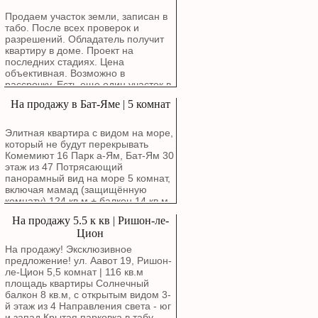
доступности от живописного озера
и Эко-парка. Все рядом: Школы,
Продаем участок земли, записан в
детские сады.Особенности
табо. После всех проверок и
квартиры: Квартира общей
разрешений. Обладатель получит
площадью 6 комнат (планировка: 2
квартиру в доме. Проект на
комнаты + 4 комнаты)
последних стадиях. Цена
спроектирована для максимального
объективная. Возможно в
комфорта и уюта. Расположена в
рассрочку. Есть еще один участок в
бутиковом здании. Удобный этаж: 3-
Ашдоде возле моря для
На продажу в Бат-Яме | 5 комнат
й этаж из 4-х. Светлая сторона:
строительства частного дома.
Окна выходят на юго-запад,
обеспечивая обилие естественного
Элитная квартира с видом на море,
света. Лифт. Солнечный балкон —
который не будут перекрывать
идеальное место для утреннего
Комемиют 16 Парк а-Ям, Бат-Ям 30
кофе. Родительская спальня с
этаж из 47 Потрясающий
собственным туалетом и душем.
панорамный вид на море 5 комнат,
Комната безопасности (мамад).
включая мамад (защищённую
Частная парковка. Всего один сосед
комнату) 124 кв.м + балкон 14 кв.м
на этаже.
Дизайнерская кухня Два
На продажу 5.5 к кв | Ришон-ле-
парковочных места + кладовая
Цион
Квартира с дорогим ремонтом,
очень красивая 055-9777778
На продажу! Эксклюзивное
Сергей Резников
предложение! ул. Аавот 19, Ришон-
ле-Цион 5,5 комнат | 116 кв.м
площадь квартиры Солнечный
балкон 8 кв.м, с открытым видом 3-
й этаж из 4 Направления света - юг
и запад Крытая парковка в табу