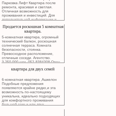
шекелей
Парковка Лифт Квартира после
ремонта, красивая и светлая.
Отличная возможность для
проживания и инвестиций. Для
дополнительной информации и
записи на просмотр свяжитесь с
Продается роскошная 5 комнатная
нами.
квартира.
5-комнатная квартира, огромный
технический балкон, роскошная
солнечная терраса. Комната
безопасности, стоянка.
Превосходное расположение,
отличные соседи. Агентство.
3,250,000 шек. 052-8384308 Орен.
квартира для двух семей
6-комнатная квартира ,Ашкелон
Подобные предложения
появляются крайне редко,и эта
возможность по-настоящему
уникальна, идеально подходящих
для комфортного проживания
большой семьи или двух
поколений. Расположена в районе
Голда, Рядом с природой: В пешей