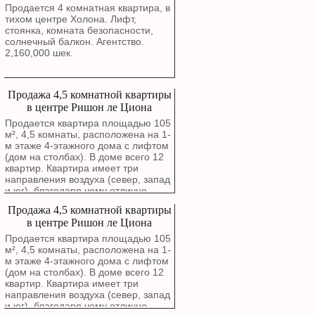
Продается 4 комнатная квартира, в
тихом центре Холона. Лифт,
стоянка, комната безопасности,
солнечный балкон. Агентство.
2,160,000 шек.
Продажа 4,5 комнатной квартиры
в центре Ришон ле Циона
Продается квартира площадью 105
м², 4,5 комнаты, расположена на 1-
м этаже 4-этажного дома с лифтом
(дом на столбах). В доме всего 12
квартир. Квартира имеет три
направления воздуха (север, запад
и юг), благодаря чему отлично
проветривается. Окна гостиной
Продажа 4,5 комнатной квартиры
выходят на зеленый сквер. В
в центре Ришон ле Циона
квартире выполнен капитальный
ремонт с полной заменой
Продается квартира площадью 105
электропроводки, водопроводных и
м², 4,5 комнаты, расположена на 1-
канализационных труб. Стены были
м этаже 4-этажного дома с лифтом
заново отремонтированы около
(дом на столбах). В доме всего 12
года назад. Можно въезжать без
квартир. Квартира имеет три
дополнительных вложений.
направления воздуха (север, запад
Планировка включает просторную
и юг), благодаря чему отлично
гостиную, современную кухню в