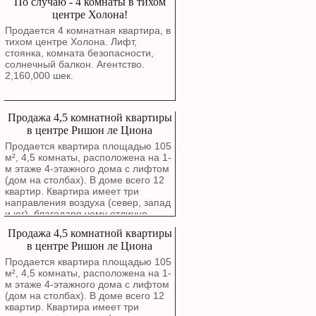
По случаю - 4 комнаты в тихом
центре Холона!
Продается 4 комнатная квартира, в
тихом центре Холона. Лифт,
стоянка, комната безопасности,
солнечный балкон. Агентство.
2,160,000 шек.
Продажа 4,5 комнатной квартиры
в центре Ришон ле Циона
Продается квартира площадью 105
м², 4,5 комнаты, расположена на 1-
м этаже 4-этажного дома с лифтом
(дом на столбах). В доме всего 12
квартир. Квартира имеет три
направления воздуха (север, запад
и юг), благодаря чему отлично
проветривается. Окна гостиной
Продажа 4,5 комнатной квартиры
выходят на зеленый сквер. В
в центре Ришон ле Циона
квартире выполнен капитальный
ремонт с полной заменой
Продается квартира площадью 105
электропроводки, водопроводных и
м², 4,5 комнаты, расположена на 1-
канализационных труб. Стены были
м этаже 4-этажного дома с лифтом
заново отремонтированы около
(дом на столбах). В доме всего 12
года назад. Можно въезжать без
квартир. Квартира имеет три
дополнительных вложений.