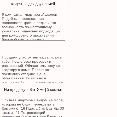
квартира для двух семей
6-комнатная квартира ,Ашкелон
Подобные предложения
появляются крайне редко,и эта
возможность по-настоящему
уникальна, идеально подходящих
для комфортного проживания
большой семьи или двух
поколений. Расположена в районе
Голда, Рядом с природой: В пешей
доступности от живописного озера
и Эко-парка. Все рядом: Школы,
Продаем участок земли, записан в
детские сады.Особенности
табо. После всех проверок и
квартиры: Квартира общей
разрешений. Обладатель получит
площадью 6 комнат (планировка: 2
квартиру в доме. Проект на
комнаты + 4 комнаты)
последних стадиях. Цена
спроектирована для максимального
объективная. Возможно в
комфорта и уюта. Расположена в
рассрочку. Есть еще один участок в
бутиковом здании. Удобный этаж: 3-
Ашдоде возле моря для
На продажу в Бат-Яме | 5 комнат
й этаж из 4-х. Светлая сторона:
строительства частного дома.
Окна выходят на юго-запад,
обеспечивая обилие естественного
Элитная квартира с видом на море,
света. Лифт. Солнечный балкон —
который не будут перекрывать
идеальное место для утреннего
Комемиют 16 Парк а-Ям, Бат-Ям 30
кофе. Родительская спальня с
этаж из 47 Потрясающий
собственным туалетом и душем.
панорамный вид на море 5 комнат,