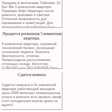
атмосферными закатами с балкона
Продажа в эксклюзиве Табенкин 10,
Маркетинговая цена: 3,780,000
Бат-Ям 3-комнатная квартира
шекелей
Парковка Лифт Квартира после
ремонта, красивая и светлая.
Отличная возможность для
проживания и инвестиций. Для
дополнительной информации и
записи на просмотр свяжитесь с
Продается роскошная 5 комнатная
нами.
квартира.
5-комнатная квартира, огромный
технический балкон, роскошная
солнечная терраса. Комната
безопасности, стоянка.
Превосходное расположение,
отличные соседи. Агентство.
3,250,000 шек. 052-8384308 Орен.
Сдается комната
Сдается комната в 3х комнатной
квартире работающей женщине
цена 2000 включает коммунальные
услуги в комнате есть кровать шкаф
стол холодильник мазган дома не
курить!