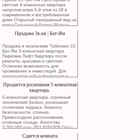
R407C Refrigerant Gas Suitable for:
₪ в месяц. При необходимости
светлая 4-комнатная квартира
новым владельцам можем оставить
напротив моря 5-й этаж из 18 в
тумбочку, кровать с прикроватными
современном и востребованном
тумбочками. Освобождение
доме Открытый панорамный вид на
квартиры — по договоренности, не
море Солнечный балкон Мамад
ранее 1 января 2027 года.
Парковка Кладовая Красивая
Продажа 3к.кв | Бат-Ям
квартира с полноценным фасадом
с видом на море и особенными
атмосферными закатами с балкона
Продажа в эксклюзиве Табенкин 10,
Маркетинговая цена: 3,780,000
Бат-Ям 3-комнатная квартира
шекелей
Парковка Лифт Квартира после
ремонта, красивая и светлая.
Отличная возможность для
проживания и инвестиций. Для
дополнительной информации и
записи на просмотр свяжитесь с
Продается роскошная 5 комнатная
нами.
квартира.
5-комнатная квартира, огромный
технический балкон, роскошная
солнечная терраса. Комната
безопасности, стоянка.
Превосходное расположение,
отличные соседи. Агентство.
3,250,000 шек. 052-8384308 Орен.
Сдается комната