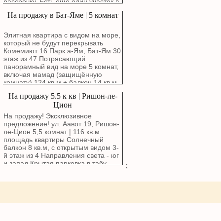
рассрочку. Есть еще один участок в
бутиковом здании. Удобный этаж: 3-
Ашдоде возле моря для
На продажу в Бат-Яме | 5 комнат
й этаж из 4-х. Светлая сторона:
строительства частного дома.
Окна выходят на юго-запад,
обеспечивая обилие естественного
Элитная квартира с видом на море,
света. Лифт. Солнечный балкон —
который не будут перекрывать
идеальное место для утреннего
Комемиют 16 Парк а-Ям, Бат-Ям 30
кофе. Родительская спальня с
этаж из 47 Потрясающий
собственным туалетом и душем.
панорамный вид на море 5 комнат,
Комната безопасности (мамад).
включая мамад (защищённую
Частная парковка. Всего один сосед
комнату) 124 кв.м + балкон 14 кв.м
на этаже.
Дизайнерская кухня Два
На продажу 5.5 к кв | Ришон-ле-
парковочных места + кладовая
Цион
Квартира с дорогим ремонтом,
очень красивая 055-9777778
На продажу! Эксклюзивное
Сергей Резников
предложение! ул. Аавот 19, Ришон-
ле-Цион 5,5 комнат | 116 кв.м
площадь квартиры Солнечный
балкон 8 кв.м, с открытым видом 3-
й этаж из 4 Направления света - юг
и запад Крытая парковка в табу
;
Комната безопасности (мамад)
Здание - бутик Маркетинговая цена:
2,780,000 ₪ Подробнее: Сергей
Резников 055-9777778