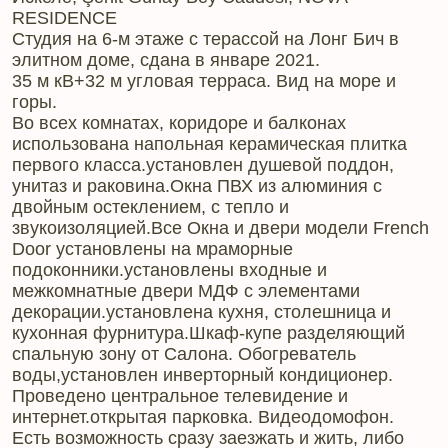
RESIDENCE
Студия на 6-м этаже с терассой на Лонг Бич в
элитном доме, сдана в январе 2021.
35 м кВ+32 м угловая терраса. Вид на море и
горы.
Во всех комнатах, коридоре и балконах
использована напольная керамическая плитка
первого класса.установлен душевой поддон,
унитаз и раковина.Окна ПВХ из алюминия с
двойным остеклением, с тепло и
звукоизоляцией.Все Окна и двери модели French
Door установлены на мраморные
подоконники.установлены входные и
межкомнатные двери МДФ с элементами
декорации.установлена кухня, столешница и
кухонная фурнитура.Шкаф-купе разделяющий
спальную зону от Салона. Обогреватель
воды,установлен инверторный кондиционер.
Проведено центральное телевидение и
интернет.открытая парковка. Видеодомофон.
Есть возможность сразу заезжать и жить, либо