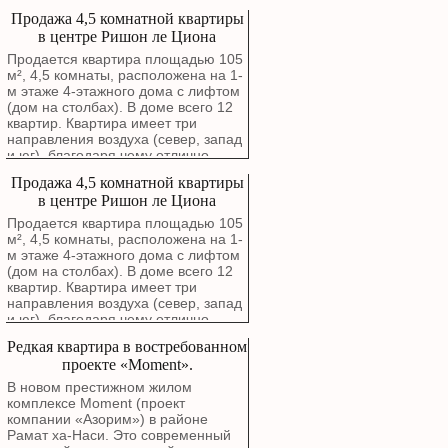
проветривается. Окна гостиной
Продажа 4,5 комнатной квартиры
выходят на зеленый сквер. В
в центре Ришон ле Циона
квартире выполнен капитальный
ремонт с полной заменой
Продается квартира площадью 105
электропроводки, водопроводных и
м², 4,5 комнаты, расположена на 1-
канализационных труб. Стены были
м этаже 4-этажного дома с лифтом
заново отремонтированы около
(дом на столбах). В доме всего 12
года назад. Можно въезжать без
квартир. Квартира имеет три
дополнительных вложений.
направления воздуха (север, запад
Планировка включает просторную
и юг), благодаря чему отлично
гостиную, современную кухню в
проветривается. Окна гостиной
Продажа 4,5 комнатной квартиры
отличном состоянии с фасадами
выходят на зеленый сквер. В
МДФ, четыре спальни, одна из
в центре Ришон ле Циона
квартире выполнен капитальный
которых после ремонта стала
ремонт с полной заменой
Продается квартира площадью 105
полноценным кабинетом или
электропроводки, водопроводных и
м², 4,5 комнаты, расположена на 1-
детской комнатой площадью около
канализационных труб. Стены были
м этаже 4-этажного дома с лифтом
9 м². В каждой комнате установлен
заново отремонтированы около
(дом на столбах). В доме всего 12
отдельный кондиционер. В
года назад. Можно въезжать без
квартир. Квартира имеет три
квартире два полноценных санузла.
дополнительных вложений.
направления воздуха (север, запад
Каждый оборудован душевой
Планировка включает просторную
и юг), благодаря чему отлично
кабиной, унитазом и раковиной.
гостиную, современную кухню в
проветривается. Окна гостиной
Дополнительные преимущества: •
Редкая квартира в востребованном
отличном состоянии с фасадами
выходят на зеленый сквер. В
закрепленная парковка,
МДФ, четыре спальни, одна из
проекте «Moment».
квартире выполнен капитальный
зарегистрированная в Табу; •
которых после ремонта стала
ремонт с полной заменой
В новом престижном жилом
кладовая рядом с кухней; •
полноценным кабинетом или
электропроводки, водопроводных и
комплексе Moment (проект
технический балкон для стиральной
детской комнатой площадью около
канализационных труб. Стены были
компании «Азорим») в районе
машины и дополнительного шкафа;
9 м². В каждой комнате установлен
заново отремонтированы около
Рамат ха-Наси. Это современный
• просторная антресоль по всей
отдельный кондиционер. В
года назад. Можно въезжать без