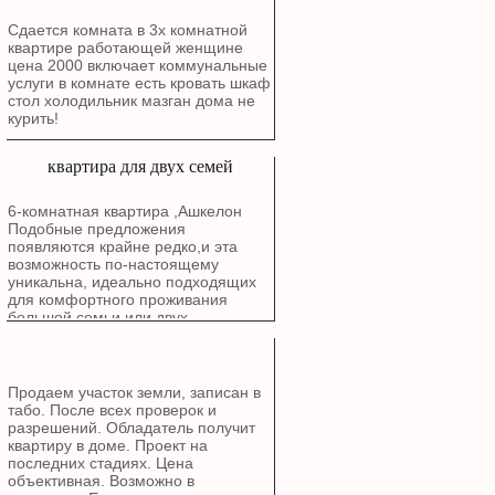
Сдается комната в 3х комнатной
квартире работающей женщине
цена 2000 включает коммунальные
услуги в комнате есть кровать шкаф
стол холодильник мазган дома не
курить!
квартира для двух семей
6-комнатная квартира ,Ашкелон
Подобные предложения
появляются крайне редко,и эта
возможность по-настоящему
уникальна, идеально подходящих
для комфортного проживания
большой семьи или двух
поколений. Расположена в районе
Голда, Рядом с природой: В пешей
доступности от живописного озера
и Эко-парка. Все рядом: Школы,
Продаем участок земли, записан в
детские сады.Особенности
табо. После всех проверок и
квартиры: Квартира общей
разрешений. Обладатель получит
площадью 6 комнат (планировка: 2
квартиру в доме. Проект на
комнаты + 4 комнаты)
последних стадиях. Цена
спроектирована для максимального
объективная. Возможно в
комфорта и уюта. Расположена в