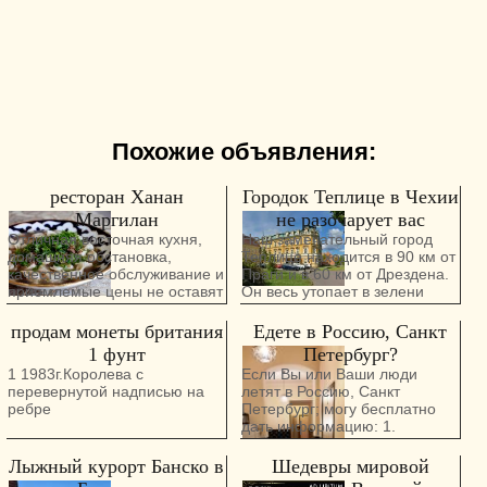
Похожие объявления:
ресторан Ханан
Городок Теплице в Чехии
Маргилан
не разочарует вас
Отличная восточная кухня,
Наш замечательный город
домашняя обстановка,
Теплице находится в 90 км от
качественное обслуживание и
Праги и в 60 км от Дрездена.
приемлемые цены не оставят
Он весь утопает в зелени
Вас равнодушными.
парков , и мы с нетерпением
Проводим все виды
ждем Весны, когда по всему
продам монеты британия
Едете в Россию, Санкт
мероприятий. Возможность
городу зацветут
1 фунт
Петербург?
изготовления восточных блюд
разноцветные клумбы, а
1 1983г.Королева с
Если Вы или Ваши люди
на заказ, кейтеринг.
Торжественное открытие 871-
перевернутой надписью на
летят в Россию, Санкт
Месилат Яшарим 15 Тель
го курортного сезона в
ребре
Петербург; могу бесплатно
Авив.
Теплице состоится 24 и 25
дать информацию: 1.
мая 2025 года. Курортную
Недорогой мини отель в
зону вновь заполнят десятки
Питере. Рядом с метро в
Лыжный курорт Банско в
Шедевры мировой
тысяч посетителей. В течение
центре города. Могу
двух выходных дней Теплице