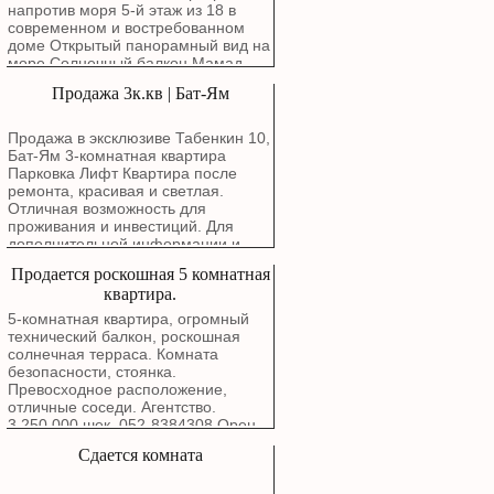
новым владельцам можем оставить
напротив моря 5-й этаж из 18 в
тумбочку, кровать с прикроватными
современном и востребованном
тумбочками. Освобождение
доме Открытый панорамный вид на
квартиры — по договоренности, не
море Солнечный балкон Мамад
ранее 1 января 2027 года.
Парковка Кладовая Красивая
Продажа 3к.кв | Бат-Ям
квартира с полноценным фасадом
с видом на море и особенными
атмосферными закатами с балкона
Продажа в эксклюзиве Табенкин 10,
Маркетинговая цена: 3,780,000
Бат-Ям 3-комнатная квартира
шекелей
Парковка Лифт Квартира после
ремонта, красивая и светлая.
Отличная возможность для
проживания и инвестиций. Для
дополнительной информации и
записи на просмотр свяжитесь с
Продается роскошная 5 комнатная
нами.
квартира.
5-комнатная квартира, огромный
технический балкон, роскошная
солнечная терраса. Комната
безопасности, стоянка.
Превосходное расположение,
отличные соседи. Агентство.
3,250,000 шек. 052-8384308 Орен.
Сдается комната