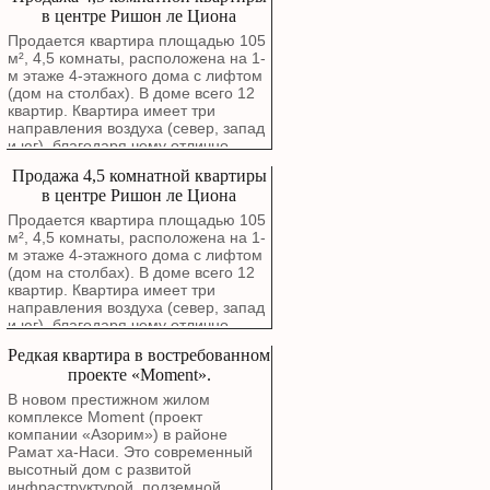
выходят на зеленый сквер. В
в центре Ришон ле Циона
квартире выполнен капитальный
ремонт с полной заменой
Продается квартира площадью 105
электропроводки, водопроводных и
м², 4,5 комнаты, расположена на 1-
канализационных труб. Стены были
м этаже 4-этажного дома с лифтом
заново отремонтированы около
(дом на столбах). В доме всего 12
года назад. Можно въезжать без
квартир. Квартира имеет три
дополнительных вложений.
направления воздуха (север, запад
Планировка включает просторную
и юг), благодаря чему отлично
гостиную, современную кухню в
проветривается. Окна гостиной
Продажа 4,5 комнатной квартиры
отличном состоянии с фасадами
выходят на зеленый сквер. В
МДФ, четыре спальни, одна из
в центре Ришон ле Циона
квартире выполнен капитальный
которых после ремонта стала
ремонт с полной заменой
Продается квартира площадью 105
полноценным кабинетом или
электропроводки, водопроводных и
м², 4,5 комнаты, расположена на 1-
детской комнатой площадью около
канализационных труб. Стены были
м этаже 4-этажного дома с лифтом
9 м². В каждой комнате установлен
заново отремонтированы около
(дом на столбах). В доме всего 12
отдельный кондиционер. В
года назад. Можно въезжать без
квартир. Квартира имеет три
квартире два полноценных санузла.
дополнительных вложений.
направления воздуха (север, запад
Каждый оборудован душевой
Планировка включает просторную
и юг), благодаря чему отлично
кабиной, унитазом и раковиной.
гостиную, современную кухню в
проветривается. Окна гостиной
Дополнительные преимущества: •
Редкая квартира в востребованном
отличном состоянии с фасадами
выходят на зеленый сквер. В
закрепленная парковка,
МДФ, четыре спальни, одна из
проекте «Moment».
квартире выполнен капитальный
зарегистрированная в Табу; •
которых после ремонта стала
ремонт с полной заменой
В новом престижном жилом
кладовая рядом с кухней; •
полноценным кабинетом или
электропроводки, водопроводных и
комплексе Moment (проект
технический балкон для стиральной
детской комнатой площадью около
канализационных труб. Стены были
компании «Азорим») в районе
машины и дополнительного шкафа;
9 м². В каждой комнате установлен
заново отремонтированы около
Рамат ха-Наси. Это современный
• просторная антресоль по всей
отдельный кондиционер. В
года назад. Можно въезжать без
высотный дом с развитой
длине коридора; • встроенный
квартире два полноценных санузла.
дополнительных вложений.
инфраструктурой, подземной