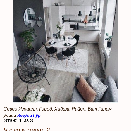
Север Израиля, Город: Хайфа, Район: Бат Галим
улица
Йегуда Гур
Этаж: 1 из 3
Число комнат: 2