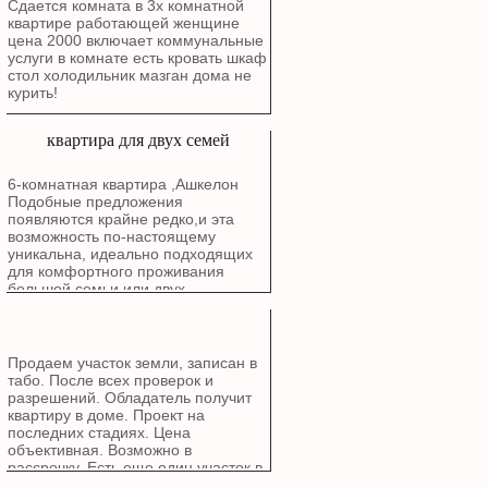
Сдается комната в 3х комнатной
квартире работающей женщине
цена 2000 включает коммунальные
услуги в комнате есть кровать шкаф
стол холодильник мазган дома не
курить!
квартира для двух семей
6-комнатная квартира ,Ашкелон
Подобные предложения
появляются крайне редко,и эта
возможность по-настоящему
уникальна, идеально подходящих
для комфортного проживания
большой семьи или двух
поколений. Расположена в районе
Голда, Рядом с природой: В пешей
доступности от живописного озера
и Эко-парка. Все рядом: Школы,
Продаем участок земли, записан в
детские сады.Особенности
табо. После всех проверок и
квартиры: Квартира общей
разрешений. Обладатель получит
площадью 6 комнат (планировка: 2
квартиру в доме. Проект на
комнаты + 4 комнаты)
последних стадиях. Цена
спроектирована для максимального
объективная. Возможно в
комфорта и уюта. Расположена в
рассрочку. Есть еще один участок в
бутиковом здании. Удобный этаж: 3-
Ашдоде возле моря для