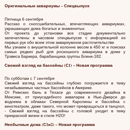
Оригинальные аквариумы – Спецвыпуск
Пятница 6 сентября
Рассказ о сногсшибательных, впечатляющих аквариумах,
украшающих дома богатых и знаменитых.
От проекта до установки все стадии документально
запечатлены в часовом спецвыпуске с информацией из
первых рук обо всем этом аквариумном расточительстве.
Мы узнаем о внушительной колонне весом в 450 кг и поисках
самых редких рыб для роскошного аквариума в доме у
Трэвиса Баркера, барабанщика группы Блинк-182.
Свежий взгляд на бассейны (С1) – Новая программа
По субботам с 7 сентября
Свежий взгляд на бассейны глубоко погружается в тему
незабываемых частных бассейнов в Америке.
От Римских бань в Техасе до современного дизайна в
Мексике, от приусадебного аквапарка в Нью-Джерси до
водоема в облаках Северной Каролины и бассейна с
кинотеатром, даже такого, что может превращаться в танцпол,
- Свежий взгляд на бассейны с головой уходит в тему
прекрасной жизни в стиле H2O!
Необычные дома (С1и2) – Новая программа