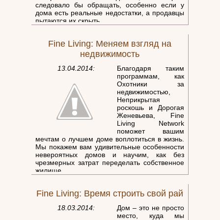
следовало бы обращать, особенно если у
дома есть реальные недостатки, а продавцы
пытаются их скрыть.
Как не остаться в дураках и не
расплачиваться за однажды совершённую
Fine Living: Меняем взгляд на
ошибку всю жизнь? На что обращать
внимание, а что можно доделать самому? Об
недвижимость
этом и идёт речь в передаче "Охотники за
недвижимостью". Собственно, многие
13.04.2014:
Благодаря таким
передачи Fine Living расскажут о том, как
программам, как
выбрать, cпроектировать, украсить или
Охотники за
отремонтировать дом!
недвижимостью,
Неприкрытая
роскошь и Дорогая
Женевьева, Fine
Living Network
поможет вашим
мечтам о лучшем доме воплотиться в жизнь.
Мы покажем вам удивительные особенности
невероятных домов и научим, как без
чрезмерных затрат переделать собственное
жилище.
Fine Living: Время строить свой рай
18.03.2014:
Дом – это не просто
место, куда мы