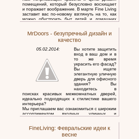
помещений, который безусловно восхищает
и поражает воображение. В марте Fine Living
заставит вас по-новому взглянуть на то, как
можно обустроить быт детей и домашних
любимцев, когда бюджет не ограничен. Ну а
в качестве подготовки к лету стоит по новому
MrDoors - безупречный дизайн и
взглянуть на домашние бассейны.
качество
05.02.2014:
Вы хотите защитить
вход в ваш дом и в
то же время
украсить его фасад?
Вы ищете
элегантную уличную
дверь для офисного
здания? Вы
находитесь в
поисках красивых межкомнатных дверей,
идеально подходящих к стилистике вашего
интерьера?
Мы приглашаем вас ознакомиться с широким
ассортиментом входных, уличных и
межкомнатных дверей компании MrDoors - и
выбрать двери от ведущих производителей
FineLiving: Февральские идеи к
(импорт из Италии и производство в
Израиле).
весне