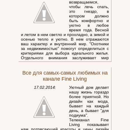
возвращаемся,
чтобы лечь спать,
это гнездо, в
котором должно
быть комфортно и
уютно в любое
время года. Весной
и летом в нем светло и прохладно, а зимой и
осенью тепло и уютно. В нем отражаются
ваш характер и внутренний мир. "Охотники
за недвижимостью" помогут определиться с
критериями для выбора идеального жилья.
Отдельного внимания заслуживает мир
вокруг дома. Весна – лучшее время года
чтобы заняться им. Один вид ярких
аккуратных клумб может поднять настроение
Все для самых-самых любимых на
канале Fine Living
17.02.2014:
Уютный дом делает
нашу жизнь гораздо
более приятной. Но
дизайн как мода,
бывает на каждый
день, а бывает "для
подиума".
Телеканал Fine
Living показывает
нам потрясающей красоты и цены дизайн