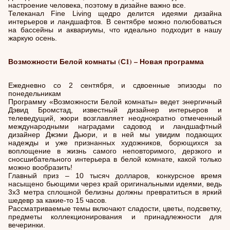
настроение человека, поэтому в дизайне важно все.
Телеканал Fine Living щедро делится идеями дизайна
интерьеров и ландшафтов. В сентябре можно полюбоваться
на бассейны и аквариумы, что идеально подходит в нашу
жаркую осень.
Возможности Белой комнаты (С1) – Новая программа
Ежедневно со 2 сентября, и сдвоенные эпизоды по
понедельникам
Программу «Возможности Белой комнаты» ведет энергичный
Дэвид Бромстад, известный дизайнер интерьеров и
телеведущий, жюри возглавляет неоднократно отмеченный
международными наградами садовод и ландшафтный
дизайнер Джэми Дьюри, и в ней мы увидим подающих
надежды и уже признанных художников, борющихся за
воплощение в жизнь самого неповторимого, дерзкого и
сносшибательного интерьера в белой комнате, какой только
можно вообразить!
Главный приз – 10 тысяч долларов, конкурсное время
насыщено бьющими через край оригинальными идеями, ведь
3х3 метра сплошной белизны должны превратиться в яркий
шедевр за какие-то 15 часов.
Рассматриваемые темы включают сладости, цветы, подсветку,
предметы коллекционирования и принадлежности для
вечеринки.