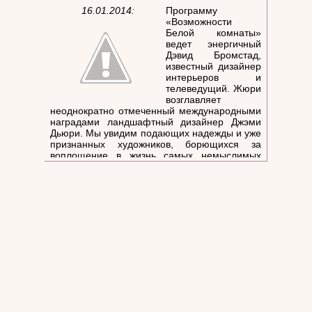
16.01.2014:
Программу
«Возможности
Белой комнаты»
ведет энергичный
Дэвид Бромстад,
известный дизайнер
интерьеров и
телеведущий. Жюри
возглавляет
неоднократно отмеченный международными
наградами ландшафтный дизайнер Джэми
Дьюри. Мы увидим подающих надежды и уже
признанных художников, борющихся за
воплощение в жизнь самых немыслимых
проектов интерьера в белой комнате!
Награда – 10 тысяч долларов, а конкурсное
время насыщено бьющими через край
оригинальными идеями, ведь 3х3 метра
сплошной белизны должны превратиться в
яркий шедевр всего за 15 часов.
Предлагаемые темы - сладости, цветы,
подсветка, предметы коллекционирования и
аксессуары для вечеринок.