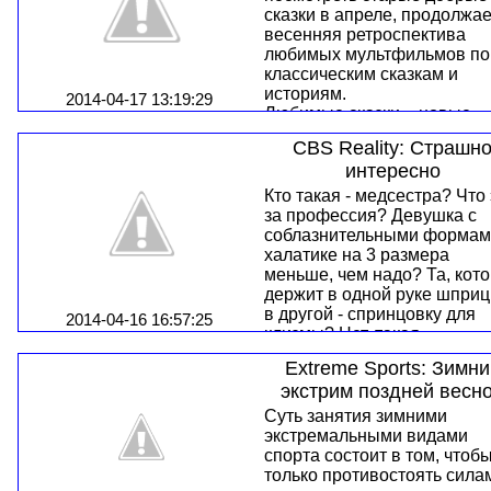
человек – охота, рыбалка,
сказки в апреле, продолжа
коллекционирование. Если
весенняя ретроспектива
что-то делать, то делать на 
любимых мультфильмов по
сто – таков девиз всех
классическим сказкам и
ведущих и героев новых
историям.
2014-04-17 13:19:29
премьер, даже если речь и
Любимые сказки – новые
всего-навсего о хобби.
нестареющие пленительны
CBS Reality: Страшн
истории на канале JimJam 
интересно
выходным в мае. В Любим
сказки вошли такие
Кто такая - медсестра? Что 
неоднократно отмеченные
за профессия? Девушка с
наградами
соблазнительными формам
мультипликационные
халатике на 3 размера
шедевры, как Аладдин,
меньше, чем надо? Та, кот
Красавица и чудовище,
держит в одной руке шприц
Камелот, Путешествия
в другой - спринцовку для
2014-04-16 16:57:25
Гулливера и Белоснежка.
клизмы? Нет, такая
«медсестра» — всего лишь
Extreme Sports: Зимни
ироническая пародия.
экстрим поздней весн
Настоящая медсестра — э
ангел. Бескорыстный,
Суть занятия зимними
ответственный, любящий
экстремальными видами
людей и свое дело. Готовы
спорта состоит в том, чтоб
прийти на помощь как
только противостоять сила