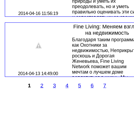
пациентам, так и своим
природы и уметь их
коллегам. Как друзьям и
преодолевать, но и уметь
родственникам, так и
правильно оценивать эти 
2014-04-16 11:56:19
совершенно незнакомым
и сопоставлять их со свои
людям на улице…
силами и возможностями.
Fine Living: Меняем взг
Даже самой теплой весной 
на недвижимость
зрителей телеканала Extre
Sports будет свой «кусочек»
Благодаря таким программ
зимы — на радость любите
как Охотники за
зимних видов спорта.
недвижимостью, Неприкры
роскошь и Дорогая
Женевьева, Fine Living
Network поможет вашим
мечтам о лучшем доме
2014-04-13 14:49:00
воплотиться в жизнь. Мы
покажем вам удивительные
1
2
3
4
5
6
7
особенности невероятных
домов и научим, как без
чрезмерных затрат переде
собственное жилище.