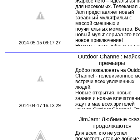
концертов, музыкальные
Жаркое лето – идеальная 
придуман был в
блоки. Сериалы выходящие
для насекомых. Телеканал 
Великобритании. Самую
CBS Drama, являются
Jam представляет новый
первую гонку провели еще 
уникальной подборкой всег
забавный мультфильм с
далеком 1924 г. Понемногу
самого качественного, что 
массой смешных и
название данного вида спо
в кинематографе всего мир
поучительных моментов. В
начали сокращать до MX.
Все сериалы и фильмы де
новый мульт-сериал это вс
зрителя в напряжении
новое приключение!
2014-05-15 09:17:27
благодаря захватывающим
Но и о старых добрых сказ
сюжетным линиям и
здесь не забывают. Умные 
Outdoor Channel: Майс
потрясающим откровениям
красивые истории вроде
Спектр их различен: от суп
"Сказки о Египте" и истории
премьеры
сериала «Доктор Куин» до
принце и нищем ждут вас и
Добро пожаловать на Outdo
детективного сериала «Та
ваших детей в этом июне н
Channel - телевизионное м
отца Даулинга» и
канале Jim Jam.
встречи всех увлеченных
остросюжетного - «Гавайи 5
людей.
0».
Новые открытия, новые
Но главным компонентом,
знания и новые впечатлен
конечно же является драма
ждут в мае всех зрителей
2014-04-17 16:13:29
канала Outdoor Channel. Эт
не просто приключения – э
JimJam: Любимые сказ
приключения с
продолжаются
профессионалами. Это
детальный подход ко всему
Для всех, кто не успел
чем бы ни увлекался в жиз
посмотреть старые добрые