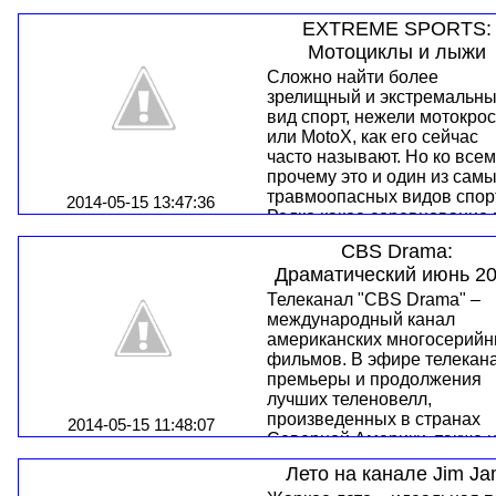
сильного пола. При этом
если вы окажетесь в тюрьм
EXTREME SPORTS:
важно использовать
Как доказать свою
качественное оружие.
Мотоциклы и лыжи
невиновность? Как заработ
Критерии его выбора,
авторитет?
Сложно найти более
особенности эксплуатации
Тюрьма – это школа жизни,
зрелищный и экстремальн
можно в сериале "Оружей
там все эти вопросы
вид спорт, нежели мотокро
фанатики".
становятся намного острее
или MotoX, как его сейчас
Какой вид ружья или винто
часто называют. Но ко все
выбрать начинающему
прочему это и один из сам
охотнику?
травмоопасных видов спор
2014-05-15 13:47:36
Редко какое соревнование 
мотокроссу проходит без
CBS Drama:
несчастных случаев и трав
Драматический июнь 2
Это замечательный стиль
катания на мотоцикле, чащ
Телеканал "CBS Drama" –
всего по полному бездорож
международный канал
либо по специальным
американских многосерий
закольцованным дорогам.
фильмов. В эфире телекан
Мотокросс - это самый
премьеры и продолжения
популярный спорт в мире,
лучших теленовелл,
который связанный с
произведенных в странах
2014-05-15 11:48:07
мотоциклами. Данный вид
Северной Америки, также 
спорта начал набирать сво
канале можно смотреть
Лето на канале Jim J
знаменитость из территори
документальное кино, запи
Франции, тем не менее,