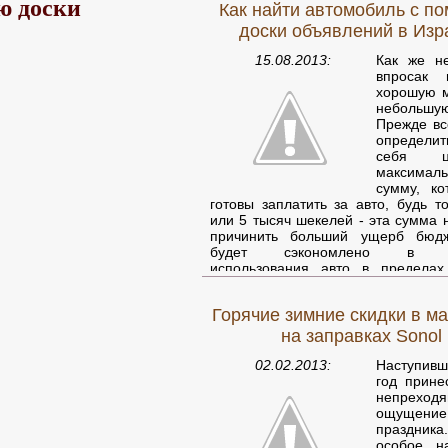
ю доски
Как найти автомобиль с п
доски объявлений в Изр
15.08.2013:
Как же н
впросак 
хорошую 
небольш
Прежде вс
определ
себя 
максимал
сумму, к
готовы заплатить за авто, будь т
или 5 тысяч шекелей - эта сумма 
причинить больший ущерб бюдж
будет сэкономлено в п
использования авто в пределах
Иначе зачем его покупать? Пос
нужно определить параметры по
Горячие зимние скидки в ма
автомобиля - мощность двигател
багажника, количество посадочных
на заправках Sonol
топлива.
Израильские доски об
обычно позволяют вести поиск
02.02.2013:
Наступив
параметрам. Если результат
год прине
оказались пусты - следует пос
непреход
некоторыми излишествами либо 
ощущение
цену.
праздник
особое н