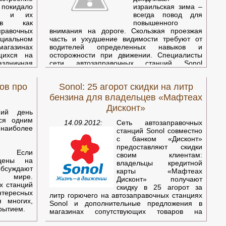
кидало
израильская зима –
ей и их
всегда повод для
ров как
повышенного
равочных
внимания на дороге. Скользкая проезжая
циальном
часть и ухудшение видимости требуют от
магазинах
водителей определенных навыков и
щихся на
осторожности при движении. Специалисты
аздничная
сети автозаправочных станций Sonol
разработали свод несложных рекомендаций,
которые помогут водителям максимально
ов про
Sonol: 25 агорот скидки на литр
ется, вы
комфортно и безопасно чувствовать себя за
 все, что
рулем в условиях израильской зимы.
бензина для владельцев «Мафтеах
Дисконт»
ках Sonol
ний день
едлагают
тся одним
14.09.2012:
Сеть автозаправочных
ниги на ру
более
станций Sonol совместно
с банком «Дисконт»
предоставляют скидки
. Если
своим клиентам:
цены на
владельцы кредитной
 обсуждают
карты «Мафтеах
мире.
Дисконт» получают
х станций
скидку в 25 агорот за
нтересных
литр горючего на автозаправочных станциях
 многих,
Sonol и дополнительные предложения в
рытием.
магазинах сопутствующих товаров на
автозаправочных станциях.
льным, но