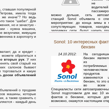
не по
водител
а, ставшая популярной
пассажи
етрова, имела тогда
можно дольше, сеть автозап
к же иначе”? Но ведь
станций Sonol объявила о спе
то такое “шабат”. Для
мероприятии: до конца зимы в 
жения, но и зачастую -
сопутствующих товаров, находя
ами - нужна машина,
заправках сети, будут царить пр
ие везунчики, живущие
атмосфера и особые цены!
твенника в аэропорту и
Sonol: 10 интересных факт
Пока ваш автомобиль заправля
быстро и без суеты можете найти
бензин
необходимо.
атает, да и кредит -
Сегодня в магазинах на заправ
14.10.2012:
На сегодняш
 можете обратиться к
русскоязычным читателям пр
бензин являе
о вторых рук
. У них
бестселлеры под эгидой проекта "К
из наи
менять свой старый на
потребляемых
аких салонов бывают
человечеством
 торговаться и какую
продуктов
щь
доски объявлений
изменяются 
бензин, то это
во всем 
Специалисты сети автозаправочны
объявлений о продаже
Sonol подготовили для вас 10 и
тров машины, которые
фактов о бензине, которые для
и, а также сравнить с
возможно, окажутся настоящим отк
вляются - каждый день
1. Это может показаться удивите