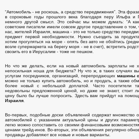
“Автомобиль - не роскошь, а средство передвижения”. Эта фраз
в сороковые годы прошлого века благодаря перу Ильфа и П
немного другой смысл. Это сейчас мы можем думать: “А ка
советские писатели имели совсем другое представление о том, ч
нас, жителей Израиля, машина - это не только средство передви
предмет первой необходимости. Нужно съездить за продукт
хотим прогуляться на море - опять без авто не обойтись (редк
возле супермаркета на берегу моря - не в счет), встретить родс
свозить его в Иерусалим - тоже не пешком.
Но что же делать, если на новый автомобиль зарплаты не хв
непосильная ноша для бюджета? Ну что ж, в таких случаях вы
услугам посредников, организаций, перепродающих
машины с
можно не только купить автомобиль, но и продать, а также об
более новый с небольшой доплатой. Часто посетители т
недовольны предложенной ценой, но даже не знают, стоит ли
цену было бы лучше попросить. Здесть вам прийдут на помо
Израиля
.
Во-первых, подобные доски объявлений содержат множество 
автомобилей с указанием актуальной цены и других параме
легко можно сопоставить со своими финансовыми возможностям
ценами трейд-инов. Во-вторых, эти объявления регулярно обно
продавцы добавляют все новые и новые варианты.