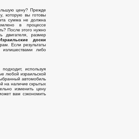
самый большой товарооборо
приходится на бензин. Именно это
большую цену? Прежде
человечество потребляет с
у, которую вы готовы
активностью. Не менее удив
 эта сумма не должна
является тот факт, что на втором
омлено в процессе
ть? После этого нужно
количеству товар�
ь двигателя, размер
Израильские доски
рам. Если результаты
и излишествами либо
 подходит, используя
ые любой израильской
 выбранный автомобиль
ой на наличие скрытых
тельно изменить цену
может вам сэкономить