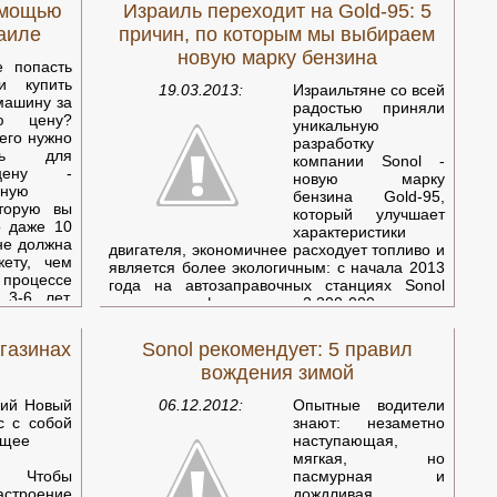
омощью
Израиль переходит на Gold-95: 5
аиле
причин, по которым мы выбираем
новую марку бензина
е попасть
и купить
19.03.2013:
Израильтяне со всей
машину за
радостью приняли
ую цену?
уникальную
его нужно
разработку
ить для
компании Sonol -
цену -
новую марку
ьную
бензина Gold-95,
оторую вы
который улучшает
о даже 10
характеристики
не должна
двигателя, экономичнее расходует топливо и
ету, чем
является более экологичным: с начала 2013
роцессе
года на автозаправочных станциях Sonol
 3-6 лет.
ежемесячно фиксируется 2 300 000 заправок
ле этого
новым бензином Gold-95! Страна активно
купаемого
переходит на бензин нового образца,
газинах
Sonol рекомендует: 5 правил
я, размер
который уже заменил старый 95-ый бензин
 мест, тип
вождения зимой
на всех 230 автозаправках по всей стране и
ъявлений
продается по прежней цене. А эксперты
 по этим
ший Новый
06.12.2012:
Опытные водители
Sonol выяснили, почему новый бензин
ы поиска
с с собой
знают: незаметно
пользуется особенной популярностью среди
тупиться
ящее
наступающая,
ру
увеличить
мягкая, но
а. Чтобы
пасмурная и
астроение
дождливая