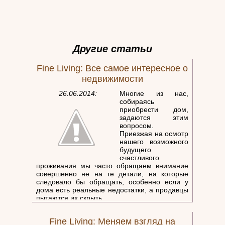
Другие статьи
Fine Living: Все самое интересное о
недвижимости
26.06.2014:
Многие из нас,
собираясь
приобрести дом,
задаются этим
вопросом.
Приезжая на осмотр
нашего возможного
будущего
счастливого
проживания мы часто обращаем внимание
совершенно не на те детали, на которые
следовало бы обращать, особенно если у
дома есть реальные недостатки, а продавцы
пытаются их скрыть.
Как не остаться в дураках и не
расплачиваться за однажды совершённую
Fine Living: Меняем взгляд на
ошибку всю жизнь? На что обращать