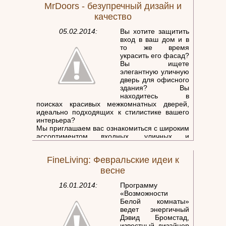
MrDoors - безупречный дизайн и
взглянуть на домашние бассейны.
качество
05.02.2014:
Вы хотите защитить
вход в ваш дом и в
то же время
украсить его фасад?
Вы ищете
элегантную уличную
дверь для офисного
здания? Вы
находитесь в
поисках красивых межкомнатных дверей,
идеально подходящих к стилистике вашего
интерьера?
Мы приглашаем вас ознакомиться с широким
ассортиментом входных, уличных и
межкомнатных дверей компании MrDoors - и
выбрать двери от ведущих производителей
FineLiving: Февральские идеи к
(импорт из Италии и производство в
Израиле).
весне
16.01.2014:
Программу
«Возможности
Белой комнаты»
ведет энергичный
Дэвид Бромстад,
известный дизайнер