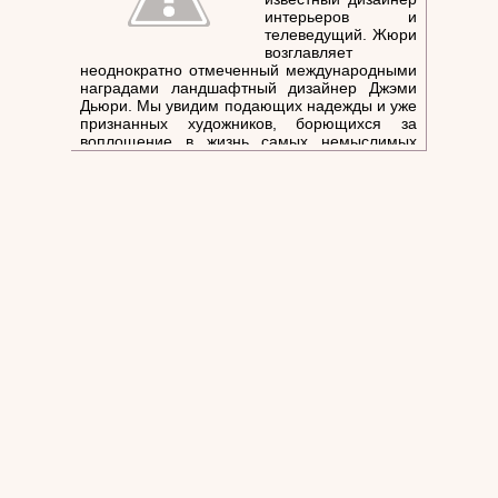
интерьеров и
телеведущий. Жюри
возглавляет
неоднократно отмеченный международными
наградами ландшафтный дизайнер Джэми
Дьюри. Мы увидим подающих надежды и уже
признанных художников, борющихся за
воплощение в жизнь самых немыслимых
проектов интерьера в белой комнате!
Награда – 10 тысяч долларов, а конкурсное
время насыщено бьющими через край
оригинальными идеями, ведь 3х3 метра
сплошной белизны должны превратиться в
яркий шедевр всего за 15 часов.
Предлагаемые темы - сладости, цветы,
подсветка, предметы коллекционирования и
аксессуары для вечеринок.