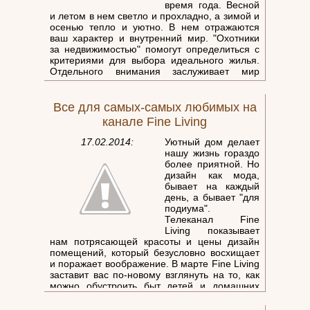
время года. Весной
и летом в нем светло и прохладно, а зимой и
осенью тепло и уютно. В нем отражаются
ваш характер и внутренний мир. "Охотники
за недвижимостью" помогут определиться с
критериями для выбора идеального жилья.
Отдельного внимания заслуживает мир
вокруг дома. Весна – лучшее время года
чтобы заняться им. Один вид ярких
аккуратных клумб может поднять настроение
Все для самых-самых любимых на
канале Fine Living
17.02.2014:
Уютный дом делает
нашу жизнь гораздо
более приятной. Но
дизайн как мода,
бывает на каждый
день, а бывает "для
подиума".
Телеканал Fine
Living показывает
нам потрясающей красоты и цены дизайн
помещений, который безусловно восхищает
и поражает воображение. В марте Fine Living
заставит вас по-новому взглянуть на то, как
можно обустроить быт детей и домашних
любимцев, когда бюджет не ограничен. Ну а
в качестве подготовки к лету стоит по новому