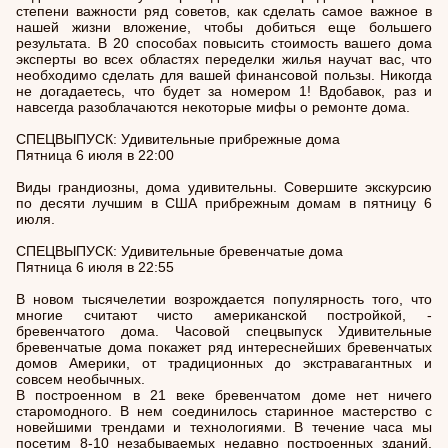
степени важности ряд советов, как сделать самое важное в
нашей жизни вложение, чтобы добиться еще большего
результата. В 20 способах повысить стоимость вашего дома
эксперты во всех областях переделки жилья научат вас, что
необходимо сделать для вашей финансовой пользы. Никогда
не догадаетесь, что будет за номером 1! Вдобавок, раз и
навсегда разоблачаются некоторые мифы о ремонте дома.
СПЕЦВЫПУСК: Удивительные прибрежные дома
Пятница 6 июля в 22:00
Виды грандиозны, дома удивительны. Совершите экскурсию
по десяти лучшим в США прибрежным домам в пятницу 6
июля.
СПЕЦВЫПУСК: Удивительные бревенчатые дома
Пятница 6 июля в 22:55
В новом тысячелетии возрождается популярность того, что
многие считают чисто американской постройкой, -
бревенчатого дома. Часовой спецвыпуск Удивительные
бревенчатые дома покажет ряд интереснейших бревенчатых
домов Америки, от традиционных до экстравагантных и
совсем необычных.
В построенном в 21 веке бревенчатом доме нет ничего
старомодного. В нем соединилось старинное мастерство с
новейшими трендами и технологиями. В течение часа мы
посетим 8-10 незабываемых недавно построенных зданий,