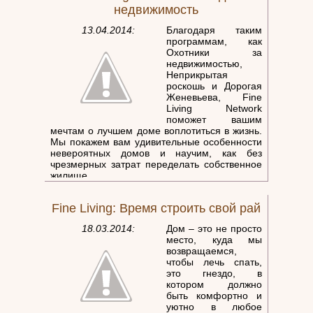
внимание, а что можно доделать самому? Об
недвижимость
этом и идёт речь в передаче "Охотники за
недвижимостью". Собственно, многие
13.04.2014:
Благодаря таким
передачи Fine Living расскажут о том, как
программам, как
выбрать, cпроектировать, украсить или
Охотники за
отремонтировать дом!
недвижимостью,
Неприкрытая
роскошь и Дорогая
Женевьева, Fine
Living Network
поможет вашим
мечтам о лучшем доме воплотиться в жизнь.
Мы покажем вам удивительные особенности
невероятных домов и научим, как без
чрезмерных затрат переделать собственное
жилище.
Fine Living: Время строить свой рай
18.03.2014:
Дом – это не просто
место, куда мы
возвращаемся,
чтобы лечь спать,
это гнездо, в
котором должно
быть комфортно и
уютно в любое