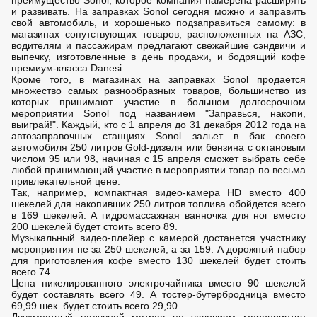
преимущество Sonol, которое компания намерена расширять
и развивать. На заправках Sonol сегодня можно и заправить
свой автомобиль, и хорошенько подзаправиться самому: в
магазинах сопутствующих товаров, расположенных на АЗС,
водителям и пассажирам предлагают свежайшие сэндвичи и
выпечку, изготовленные в день продажи, и бодрящий кофе
премиум-класса Danesi.
Кроме того, в магазинах на заправках Sonol продается
множество самых разнообразных товаров, большинство из
которых принимают участие в большом долгосрочном
мероприятии Sonol под названием "Заправься, накопи,
выиграй!". Каждый, кто с 1 апреля до 31 декабря 2012 года на
автозаправочных станциях Sonol зальет в бак своего
автомобиля 250 литров Gold-дизеля или бензина с октановым
числом 95 или 98, начиная с 15 апреля сможет выбрать себе
любой принимающий участие в мероприятии товар по весьма
привлекательной цене.
Так, например, компактная видео-камера HD вместо 400
шекелей для накопивших 250 литров топлива обойдется всего
в 169 шекелей. А гидромассажная ванночка для ног вместо
200 шекелей будет стоить всего 89.
Музыкальный видео-плейер с камерой достанется участнику
мероприятия не за 250 шекелей, а за 159. А дорожный набор
для приготовления кофе вместо 130 шекелей будет стоить
всего 74.
Цена никелированного электрочайника вместо 90 шекелей
будет составлять всего 49. А тостер-бутербродница вместо
69,99 шек. будет стоить всего 29,90.