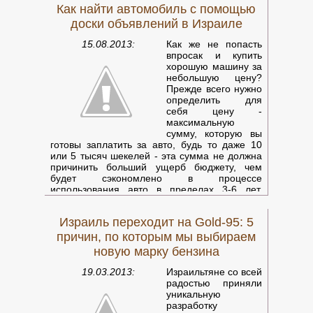
Как найти автомобиль с помощью
доски объявлений в Израиле
15.08.2013:
Как же не попасть
впросак и купить
хорошую машину за
небольшую цену?
Прежде всего нужно
определить для
себя цену -
максимальную
сумму, которую вы
готовы заплатить за авто, будь то даже 10
или 5 тысяч шекелей - эта сумма не должна
причинить больший ущерб бюджету, чем
будет сэкономлено в процессе
использования авто в пределах 3-6 лет.
Иначе зачем его покупать? После этого
нужно определить параметры покупаемого
Израиль переходит на Gold-95: 5
автомобиля - мощность двигателя, размер
багажника, количество посадочных мест, тип
причин, по которым мы выбираем
топлива.
Израильские доски объявлений
новую марку бензина
обычно позволяют вести поиск по этим
параметрам. Если результаты поиска
19.03.2013:
Израильтяне со всей
оказались пусты - следует поступиться
радостью приняли
некоторыми излишествами либо увеличить
уникальную
цену.
разработку