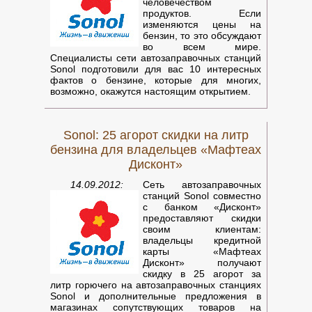
человечеством
продуктов. Если
изменяются цены на
бензин, то это обсуждают
во всем мире.
Специалисты сети автозаправочных станций
Sonol подготовили для вас 10 интересных
фактов о бензине, которые для многих,
возможно, окажутся настоящим открытием.
1. Это может показаться удивительным, но
самый большой товарооборот в мире
Sonol: 25 агорот скидки на литр
приходится на бензин. Именно этот продукт
человечество потребляет с особой
бензина для владельцев «Мафтеах
активностью. Не менее удивительным
Дисконт»
является тот факт, что на втором месте по
количеству товар�
14.09.2012:
Сеть автозаправочных
станций Sonol совместно
с банком «Дисконт»
предоставляют скидки
своим клиентам:
владельцы кредитной
карты «Мафтеах
Дисконт» получают
скидку в 25 агорот за
литр горючего на автозаправочных станциях
Sonol и дополнительные предложения в
магазинах сопутствующих товаров на