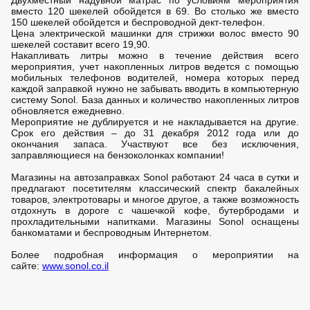
Двухместный надувной матрас по условиям мероприятия
вместо 120 шекелей обойдется в 69. Во столько же вместо
150 шекелей обойдется и беспроводной дект-телефон.
Цена электрической машинки для стрижки волос вместо 90
шекелей составит всего 19,90.
Накапливать литры можно в течение действия всего
мероприятия, учет накопленных литров ведется с помощью
мобильных телефонов водителей, номера которых перед
каждой заправкой нужно не забывать вводить в компьютерную
систему Sonol. База данных и количество накопленных литров
обновляется ежедневно.
Мероприятие не дублируется и не накладывается на другие.
Срок его действия – до 31 декабря 2012 года или до
окончания запаса. Участвуют все без исключения,
заправляющиеся на бензоколонках компании!
Магазины на автозаправках Sonol работают 24 часа в сутки и
предлагают посетителям классический спектр бакалейных
товаров, электротовары и многое другое, а также возможность
отдохнуть в дороге с чашечкой кофе, бутербродами и
прохладительными напитками. Магазины Sonol оснащены
банкоматами и беспроводным Интернетом.
Более подробная информация о мероприятии на
сайте:
www.sonol.co.il