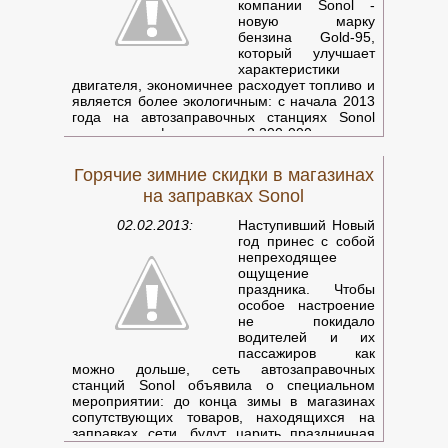
компании Sonol -
новую марку
бензина Gold-95,
который улучшает
характеристики
двигателя, экономичнее расходует топливо и
является более экологичным: с начала 2013
года на автозаправочных станциях Sonol
ежемесячно фиксируется 2 300 000 заправок
новым бензином Gold-95! Страна активно
переходит на бензин нового образца,
Горячие зимние скидки в магазинах
который уже заменил старый 95-ый бензин
на заправках Sonol
на всех 230 автозаправках по всей стране и
продается по прежней цене. А эксперты
02.02.2013:
Наступивший Новый
Sonol выяснили, почему новый бензин
год принес с собой
пользуется особенной популярностью среди
непреходящее
ру
ощущение
праздника. Чтобы
особое настроение
не покидало
водителей и их
пассажиров как
можно дольше, сеть автозаправочных
станций Sonol объявила о специальном
мероприятии: до конца зимы в магазинах
сопутствующих товаров, находящихся на
заправках сети, будут царить праздничная