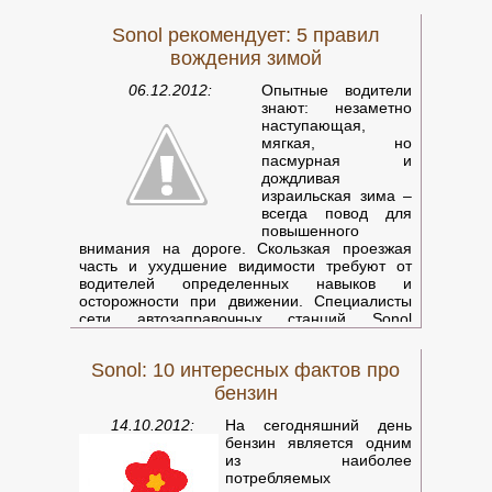
атмосфера и особые цены!
Sonol рекомендует: 5 правил
Пока ваш автомобиль заправляется, вы
быстро и без суеты можете найти все, что
вождения зимой
необходимо.
Сегодня в магазинах на заправках Sonol
06.12.2012:
Опытные водители
русскоязычным читателям предлагают
знают: незаметно
бестселлеры под эгидой проекта "Книги на ру
наступающая,
мягкая, но
пасмурная и
дождливая
израильская зима –
всегда повод для
повышенного
внимания на дороге. Скользкая проезжая
часть и ухудшение видимости требуют от
водителей определенных навыков и
осторожности при движении. Специалисты
сети автозаправочных станций Sonol
разработали свод несложных рекомендаций,
которые помогут водителям максимально
Sonol: 10 интересных фактов про
комфортно и безопасно чувствовать себя за
рулем в условиях израильской зимы.
бензин
14.10.2012:
На сегодняшний день
бензин является одним
из наиболее
потребляемых