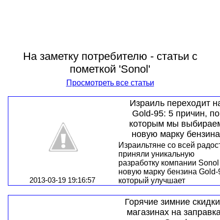
На заметку потребителю - статьи с
пометкой 'Sonol'
Просмотреть все статьи
Израиль переходит н
Gold-95: 5 причин, по
которым мы выбирае
новую марку бензина
Израильтяне со всей радос
приняли уникальную
разработку компании Sonol 
новую марку бензина Gold-
2013-03-19 19:16:57
который улучшает
характеристики двигателя,
экономичнее расходует
Горячие зимние скидки
топливо и является более
магазинах на заправк
экологичным: с начала 201