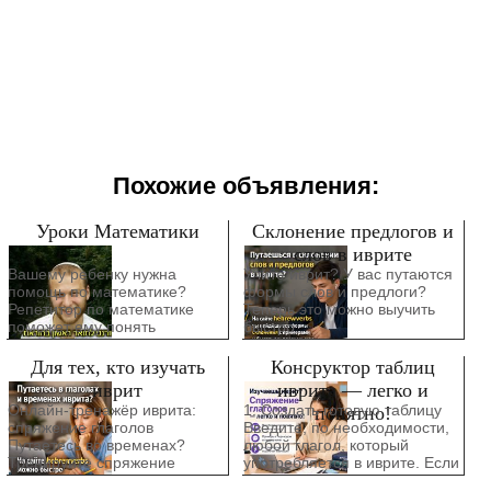
Похожие объявления:
Уроки Математики
Склонение предлогов и
слов в иврите
Вашему ребенку нужна
Учите иврит? У вас путаются
помощь по математике?
формы слов и предлоги?
Репетитор по математике
Теперь это можно выучить
поможет ему понять
быстро
материал и добиться успеха!
Для тех, кто изучать
Консруктор таблиц
иврит
иврита — легко и
Онлайн-тренажёр иврита:
1. Создать готовую таблицу
понятно!
спряжение глаголов
Введите, по необходимости,
Путаетесь во временах?
любой глагол, который
Тренируйте спряжение
употребляется в иврите. Если
быстро и понятно. Все
таблица уже создана в вашем