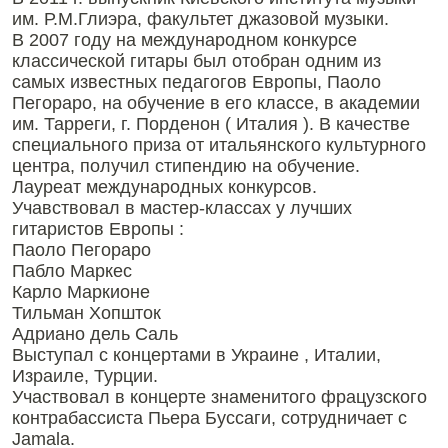
им. Р.М.Глиэра, факультет джазовой музыки.
В 2007 году на международном конкурсе
классической гитары был отобран одним из
самых известных педагогов Европы, Паоло
Пегораро, на обучение в его классе, в академии
им. Тарреги, г. Порденон ( Италия ). В качестве
специального приза от итальянского культурного
центра, получил стипендию на обучение.
Лауреат международных конкурсов.
Учавствовал в мастер-классах у лучших
гитаристов Европы :
Паоло Пегораро
Пабло Маркес
Карло Маркионе
Тильман Хопшток
Адриано дель Саль
Выступал с концертами в Украине , Италии,
Израиле, Турции.
Участвовал в концерте знаменитого фрацузского
контрабассиста Пьера Буссаги, сотрудничает с
Jamala.