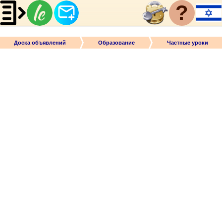
?
Доска объявлений
Образование
Частные уроки