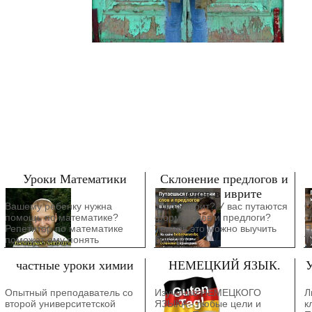
Уроки Математики
Склонение предлогов и
слов в иврите
Вашему ребенку нужна
Учите иврит? У вас путаются
О
помощь по математике?
формы слов и предлоги?
с
Репетитор по математике
Теперь это можно выучить
П
поможет ему понять
быстро
Т
материал и добиться успеха!
б
ф
частные уроки химии
НЕМЕЦКИЙ ЯЗЫК.
У
п
п
Опытный преподаватель со
Изучение НЕМЕЦКОГО
Л
п
второй университетской
ЯЗЫКА - любые цели и
к
П