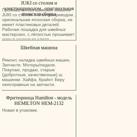
JUKI со столом и
электроприводом , оригинальная
Промышленная швейная машина
японская сборка
JUKI со столом и электроприводом ,
оригинальная японская сборка, не
имеет пластиковых деталей.
Рабочая лошадка для швейных
мастерских, с лёгкостью прошивает
кожу в несколько слоев,
использовалась на протяжении 20+
Швейная машина
лет в одних руках в домашних
условиях. Состояние идеальное,
готова к любым испытаниям. Есть
Ремонт, наладка швейных машин.
возможность дешёвой доставки в
Запчасти. Моторы/педали.
любую точку страны после оплаты
Покупаю, продаю, старые
на месте. Цена: 1499 шекелей.
(добротные, качественные) ш.
Тел.: 0508431803. Можно звонить в
машинки. Хайфа, Крайот. Беру
шабат.
неисправные на запчасти.
Фритюрница Hamilton - модель
HEMILTON HEM-2132
Новая в упаковке.