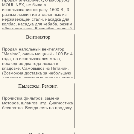
Продам электрическую мясорубку
MOULINEX, не была в
использовании ни разу. 1600 Вт, 3
разных лезвия изготовленных из
нержавеющей стали, насадка для
колбас, насадка для кебаба, режим
обратного хода. В коробке, полный
комплект. Самовывоз из Натании.
Вентилятор
(Возможна доставка за небольшую
доплату в некоторые города центра
и севера).
Продам напольный вентилятор
"Masimo", очень мощный - 100 Вт. 4
года, но использовался мало,
последние два года лежал в
кладовке. Самовывоз из Нетании.
(Возможна доставка за небольшую
доплату в некоторые города центра
и севера).
Пылесосы. Ремонт.
Прочистка фильтров, замена
моторов, шлангов, итд. Диагностика
бесплатно. Всегда есть на продажу.