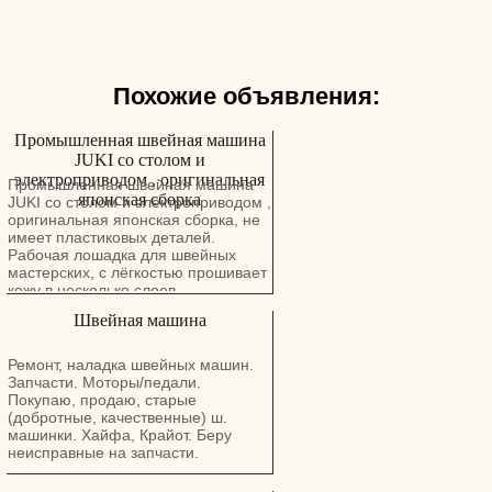
Похожие объявления:
Промышленная швейная машина
JUKI со столом и
электроприводом , оригинальная
Промышленная швейная машина
японская сборка
JUKI со столом и электроприводом ,
оригинальная японская сборка, не
имеет пластиковых деталей.
Рабочая лошадка для швейных
мастерских, с лёгкостью прошивает
кожу в несколько слоев,
использовалась на протяжении 20+
Швейная машина
лет в одних руках в домашних
условиях. Состояние идеальное,
готова к любым испытаниям. Есть
Ремонт, наладка швейных машин.
возможность дешёвой доставки в
Запчасти. Моторы/педали.
любую точку страны после оплаты
Покупаю, продаю, старые
на месте. Цена: 1499 шекелей.
(добротные, качественные) ш.
Тел.: 0508431803. Можно звонить в
машинки. Хайфа, Крайот. Беру
шабат.
неисправные на запчасти.