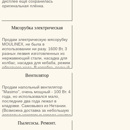
дисплее ещё сохранилась
оригинальная плёнка.
Мясорубка электрическая
Продам электрическую мясорубку
MOULINEX, не была в
использовании ни разу. 1600 Вт, 3
разных лезвия изготовленных из
нержавеющей стали, насадка для
колбас, насадка для кебаба, режим
обратного хода. В коробке, полный
комплект. Самовывоз из Натании.
Вентилятор
(Возможна доставка за небольшую
доплату в некоторые города центра
и севера).
Продам напольный вентилятор
"Masimo", очень мощный - 100 Вт. 4
года, но использовался мало,
последние два года лежал в
кладовке. Самовывоз из Нетании.
(Возможна доставка за небольшую
доплату в некоторые города центра
и севера).
Пылесосы. Ремонт.