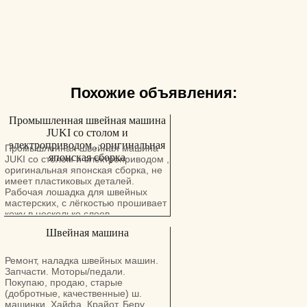
Похожие объявления:
Промышленная швейная машина
JUKI со столом и
электроприводом , оригинальная
Промышленная швейная машина
японская сборка
JUKI со столом и электроприводом ,
оригинальная японская сборка, не
имеет пластиковых деталей.
Рабочая лошадка для швейных
мастерских, с лёгкостью прошивает
кожу в несколько слоев,
использовалась на протяжении 20+
Швейная машина
лет в одних руках в домашних
условиях. Состояние идеальное,
готова к любым испытаниям. Есть
Ремонт, наладка швейных машин.
возможность дешёвой доставки в
Запчасти. Моторы/педали.
любую точку страны после оплаты
Покупаю, продаю, старые
на месте. Цена: 1499 шекелей.
(добротные, качественные) ш.
Тел.: 0508431803. Можно звонить в
машинки. Хайфа, Крайот. Беру