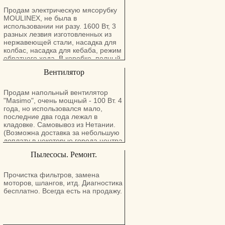
Продам электрическую мясорубку
MOULINEX, не была в
использовании ни разу. 1600 Вт, 3
разных лезвия изготовленных из
нержавеющей стали, насадка для
колбас, насадка для кебаба, режим
обратного хода. В коробке, полный
комплект. Самовывоз из Натании.
Вентилятор
(Возможна доставка за небольшую
доплату в некоторые города центра
и севера).
Продам напольный вентилятор
"Masimo", очень мощный - 100 Вт. 4
года, но использовался мало,
последние два года лежал в
кладовке. Самовывоз из Нетании.
(Возможна доставка за небольшую
доплату в некоторые города центра
и севера).
Пылесосы. Ремонт.
Прочистка фильтров, замена
моторов, шлангов, итд. Диагностика
бесплатно. Всегда есть на продажу.