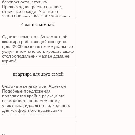
безопасности, стоянка.
Превосходное расположение,
отличные соседи. Агентство.
3,250,000 шек. 052-8384308 Орен.
Сдается комната
Сдается комната в 3х комнатной
квартире работающей женщине
цена 2000 включает коммунальные
услуги в комнате есть кровать шкаф
стол холодильник мазган дома не
курить!
квартира для двух семей
6-комнатная квартира ,Ашкелон
Подобные предложения
появляются крайне редко,и эта
возможность по-настоящему
уникальна, идеально подходящих
для комфортного проживания
большой семьи или двух
поколений. Расположена в районе
Голда, Рядом с природой: В пешей
доступности от живописного озера
и Эко-парка. Все рядом: Школы,