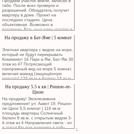
Продаем участок земли, записан в
детские сады.Особенности
табо. После всех проверок и
квартиры: Квартира общей
разрешений. Обладатель получит
площадью 6 комнат (планировка: 2
квартиру в доме. Проект на
комнаты + 4 комнаты)
последних стадиях. Цена
спроектирована для максимального
объективная. Возможно в
комфорта и уюта. Расположена в
рассрочку. Есть еще один участок в
бутиковом здании. Удобный этаж: 3-
Ашдоде возле моря для
На продажу в Бат-Яме | 5 комнат
й этаж из 4-х. Светлая сторона:
строительства частного дома.
Окна выходят на юго-запад,
обеспечивая обилие естественного
Элитная квартира с видом на море,
света. Лифт. Солнечный балкон —
который не будут перекрывать
идеальное место для утреннего
Комемиют 16 Парк а-Ям, Бат-Ям 30
кофе. Родительская спальня с
этаж из 47 Потрясающий
собственным туалетом и душем.
панорамный вид на море 5 комнат,
Комната безопасности (мамад).
включая мамад (защищённую
Частная парковка. Всего один сосед
комнату) 124 кв.м + балкон 14 кв.м
на этаже.
Дизайнерская кухня Два
На продажу 5.5 к кв | Ришон-ле-
парковочных места + кладовая
Цион
Квартира с дорогим ремонтом,
очень красивая 055-9777778
На продажу! Эксклюзивное
Сергей Резников
предложение! ул. Аавот 19, Ришон-
ле-Цион 5,5 комнат | 116 кв.м
площадь квартиры Солнечный
балкон 8 кв.м, с открытым видом 3-
й этаж из 4 Направления света - юг
и запад Крытая парковка в табу
;
Комната безопасности (мамад)