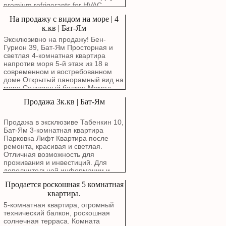
Возможность немедленного въезда,
квартиры — по договоренности, не
premium refrigerants for HVAC,
• алюминиевые окна с москитными
ключи в офисе! Агентство.
ранее 1 января 2027 года.
refrigeration, cold storage,
сетками (кроме гостиной); • пандус
На продажу с видом на море | 4
commercial cooling, and air
для инвалидных колясок; • общий
к.кв | Бат-Ям
conditioning applications. ✅ R134a
защищенный миклад находится
Refrigerant Gas ✅ R410A Refrigerant
всего в нескольких метрах от
Эксклюзивно на продажу! Бен-
Gas ✅ R404A Refrigerant Gas ✅
квартиры; • ваад байт — всего 220
Гурион 39, Бат-Ям Просторная и
R407C Refrigerant Gas Suitable for:
₪ в месяц. При необходимости
светлая 4-комнатная квартира
новым владельцам можем оставить
напротив моря 5-й этаж из 18 в
тумбочку, кровать с прикроватными
современном и востребованном
тумбочками. Освобождение
доме Открытый панорамный вид на
квартиры — по договоренности, не
море Солнечный балкон Мамад
ранее 1 января 2027 года.
Парковка Кладовая Красивая
Продажа 3к.кв | Бат-Ям
квартира с полноценным фасадом
с видом на море и особенными
атмосферными закатами с балкона
Продажа в эксклюзиве Табенкин 10,
Маркетинговая цена: 3,780,000
Бат-Ям 3-комнатная квартира
шекелей
Парковка Лифт Квартира после
ремонта, красивая и светлая.
Отличная возможность для
проживания и инвестиций. Для
дополнительной информации и
записи на просмотр свяжитесь с
Продается роскошная 5 комнатная
нами.
квартира.
5-комнатная квартира, огромный
технический балкон, роскошная
солнечная терраса. Комната