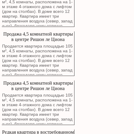
м², 4,5 комнаты, расположена на 1-
м этаже 4-этажного дома с лифтом
(дом на столбах). В доме всего 12
квартир. Квартира имеет три
направления воздуха (север, запад
и юг), благодаря чему отлично
проветривается. Окна гостиной
Продажа 4,5 комнатной квартиры
выходят на зеленый сквер. В
в центре Ришон ле Циона
квартире выполнен капитальный
ремонт с полной заменой
Продается квартира площадью 105
электропроводки, водопроводных и
м², 4,5 комнаты, расположена на 1-
канализационных труб. Стены были
м этаже 4-этажного дома с лифтом
заново отремонтированы около
(дом на столбах). В доме всего 12
года назад. Можно въезжать без
квартир. Квартира имеет три
дополнительных вложений.
направления воздуха (север, запад
Планировка включает просторную
и юг), благодаря чему отлично
гостиную, современную кухню в
проветривается. Окна гостиной
Продажа 4,5 комнатной квартиры
отличном состоянии с фасадами
выходят на зеленый сквер. В
МДФ, четыре спальни, одна из
в центре Ришон ле Циона
квартире выполнен капитальный
которых после ремонта стала
ремонт с полной заменой
Продается квартира площадью 105
полноценным кабинетом или
электропроводки, водопроводных и
м², 4,5 комнаты, расположена на 1-
детской комнатой площадью около
канализационных труб. Стены были
м этаже 4-этажного дома с лифтом
9 м². В каждой комнате установлен
заново отремонтированы около
(дом на столбах). В доме всего 12
отдельный кондиционер. В
года назад. Можно въезжать без
квартир. Квартира имеет три
квартире два полноценных санузла.
дополнительных вложений.
направления воздуха (север, запад
Каждый оборудован душевой
Планировка включает просторную
и юг), благодаря чему отлично
кабиной, унитазом и раковиной.
гостиную, современную кухню в
проветривается. Окна гостиной
Дополнительные преимущества: •
Редкая квартира в востребованном
отличном состоянии с фасадами
выходят на зеленый сквер. В