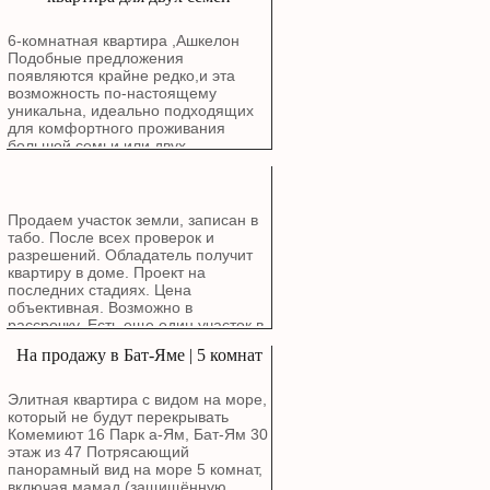
6-комнатная квартира ,Ашкелон
Подобные предложения
появляются крайне редко,и эта
возможность по-настоящему
уникальна, идеально подходящих
для комфортного проживания
большой семьи или двух
поколений. Расположена в районе
Голда, Рядом с природой: В пешей
доступности от живописного озера
и Эко-парка. Все рядом: Школы,
Продаем участок земли, записан в
детские сады.Особенности
табо. После всех проверок и
квартиры: Квартира общей
разрешений. Обладатель получит
площадью 6 комнат (планировка: 2
квартиру в доме. Проект на
комнаты + 4 комнаты)
последних стадиях. Цена
спроектирована для максимального
объективная. Возможно в
комфорта и уюта. Расположена в
рассрочку. Есть еще один участок в
бутиковом здании. Удобный этаж: 3-
Ашдоде возле моря для
На продажу в Бат-Яме | 5 комнат
й этаж из 4-х. Светлая сторона:
строительства частного дома.
Окна выходят на юго-запад,
обеспечивая обилие естественного
Элитная квартира с видом на море,
света. Лифт. Солнечный балкон —
который не будут перекрывать
идеальное место для утреннего
Комемиют 16 Парк а-Ям, Бат-Ям 30
кофе. Родительская спальня с
этаж из 47 Потрясающий
собственным туалетом и душем.
панорамный вид на море 5 комнат,
Комната безопасности (мамад).
включая мамад (защищённую