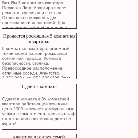
Маркетинговая цена: 3,780,000
Бат-Ям 3-комнатная квартира
шекелей
Парковка Лифт Квартира после
ремонта, красивая и светлая.
Отличная возможность для
проживания и инвестиций. Для
дополнительной информации и
записи на просмотр свяжитесь с
Продается роскошная 5 комнатная
нами.
квартира.
5-комнатная квартира, огромный
технический балкон, роскошная
солнечная терраса. Комната
безопасности, стоянка.
Превосходное расположение,
отличные соседи. Агентство.
3,250,000 шек. 052-8384308 Орен.
Сдается комната
Сдается комната в 3х комнатной
квартире работающей женщине
цена 2000 включает коммунальные
услуги в комнате есть кровать шкаф
стол холодильник мазган дома не
курить!
квартира для двух семей