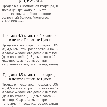
центре Холона!
Продается 4 комнатная квартира, в
тихом центре Холона. Лифт,
стоянка, комната безопасности,
солнечный балкон. Агентство.
2,160,000 шек.
Продажа 4,5 комнатной квартиры
в центре Ришон ле Циона
Продается квартира площадью 105
м², 4,5 комнаты, расположена на 1-
м этаже 4-этажного дома с лифтом
(дом на столбах). В доме всего 12
квартир. Квартира имеет три
направления воздуха (север, запад
и юг), благодаря чему отлично
проветривается. Окна гостиной
Продажа 4,5 комнатной квартиры
выходят на зеленый сквер. В
в центре Ришон ле Циона
квартире выполнен капитальный
ремонт с полной заменой
Продается квартира площадью 105
электропроводки, водопроводных и
м², 4,5 комнаты, расположена на 1-
канализационных труб. Стены были
м этаже 4-этажного дома с лифтом
заново отремонтированы около
(дом на столбах). В доме всего 12
года назад. Можно въезжать без
квартир. Квартира имеет три
дополнительных вложений.
направления воздуха (север, запад
Планировка включает просторную