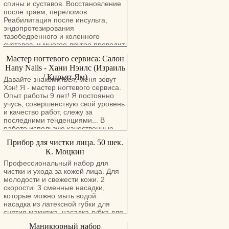
спины и суставов. Восстановление
после травм, переломов.
Реабилитация после инсульта,
эндопротезирования
тазобедренного и коленного
суставов, и многое другое проводит
врач с большим опытом работы в
Мастер ногтевого сервиса: Салон
травматологии и ортопедии.
Hany Nails - Хани Нэилс (Израиль
Методы лечения-лечебный массаж
/ Кирьят Ям)
, мануальная терапия,
Давайте знакомиться, меня зовут
физиотерапия ( ультразвук,
Хэн! Я - мастер ногтевого сервиса.
электрофорез, квантовая терапия,
Опыт работы 9 лет! Я постоянно
парафин), медикаментозное
учусь, совершенствую свой уровень
лечение. Возможен выезд на дом.
и качество работ, слежу за
Консультация бесплатно. Тел:
последними тенденциями... В
0546605797
работе использую качественные
материалы. Палитра гель-лаков
Прибор для чистки лица. 50 шек.
насчитывает более 200 цветов! Я
К. Моцкин
работаю во многих "ручных"
техниках: рисую, инкрустирую ногти
Профессиональный набор для
стразами и декоративными
чистки и ухода за кожей лица. Для
элементами, и т.д. В арсенале
молодости и свежести кожи. 2
также есть слайдер-дизайны,
скорости. 3 сменные насадки,
стемпинг, фольга. Как правило, я
которые можно мыть водой:
выполняю любой каприз клиента.
насадка из латексной губки для
Большое внимание уделяю
снятия макияжа, насадка-губка для
инструменту. Он проходит все
глубокой очистки и питания
Маникюрный набор
стадии дезинфекции и
насадка-щетка для бережной