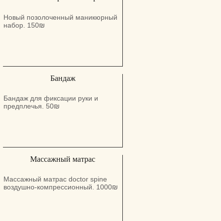
стерилизации. Своя пилочка на
уборки.
каждого клиента. Я хочу, чтобы
Новый позолоченный маникюрный
идеальные ногти носила каждая
набор. 150₪
Женщина! Мастер ногтевого
сервиса: Салон Hany Nails - Хани
Нэилс (Израиль / Кирьят Ям) Для
заказа очереди звоните или пишите
по телефону 0546483328
Бандаж
Бандаж для фиксации руки и
предплечья. 50₪
Массажный матрас
Массажный матрас doctor spine
воздушно-компрессионный. 1000₪