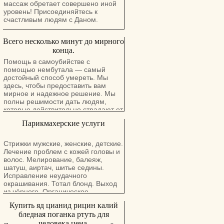
массаж обретает совершено иной
уровень! Присоединяйтесь к
счастливым людям с Даном.
Всего несколько минут до мирного
конца.
Помощь в самоубийстве с
помощью нембутала — самый
достойный способ умереть. Мы
здесь, чтобы предоставить вам
мирное и надежное решение. Мы
полны решимости дать людям,
которые действительно страдают от
боли, настоящую надежду и
Парикмахерские услуги
длительный и мирный покой. У нас
есть порошок нембутала, нембутал,
инъекции перорального раствора и
Стрижки мужские, женские, детские.
таблетки нембутала. Тесты
Лечение проблем с кожей головы и
показали, что после того, как
волос. Мелирование, балеяж,
человек принимает смертельную
шатуш, аиртач, шитье седины.
дозу нембутала, требуется всего
Исправление неудачного
двадцать минут, чтобы достичь
окрашивания. Тотал блонд. Выход
мирного конца. Это проверенный и
из чёрного. Органическое
испытанный метод, который люди
выпрямление волос,
Купить яд цианид рицин калий
используют для достижения мирной
реконструкция. Лёгкие укладки.
смерти. Нембутал (пентобарбитал)
бледная поганка ртуть для
Вечерние и свадебные причёски.
останавливает сердце без боли.
человека цена.
תספורות לגברים, נשים, ילדים.