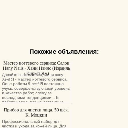
Похожие объявления:
Мастер ногтевого сервиса: Салон
Hany Nails - Хани Нэилс (Израиль
/ Кирьят Ям)
Давайте знакомиться, меня зовут
Хэн! Я - мастер ногтевого сервиса.
Опыт работы 9 лет! Я постоянно
учусь, совершенствую свой уровень
и качество работ, слежу за
последними тенденциями... В
работе использую качественные
материалы. Палитра гель-лаков
Прибор для чистки лица. 50 шек.
насчитывает более 200 цветов! Я
К. Моцкин
работаю во многих "ручных"
техниках: рисую, инкрустирую ногти
Профессиональный набор для
стразами и декоративными
чистки и ухода за кожей лица. Для