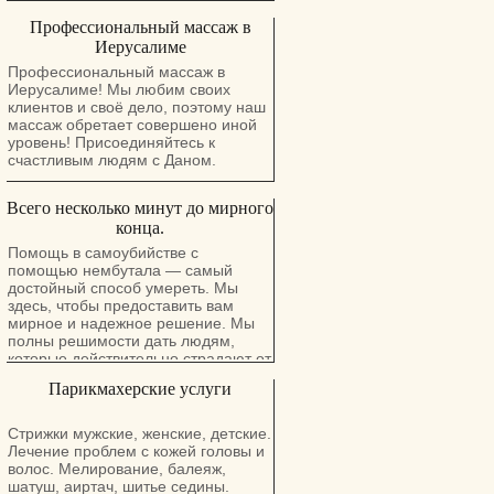
Профессиональный массаж в
Иерусалиме
Профессиональный массаж в
Иерусалиме! Мы любим своих
клиентов и своё дело, поэтому наш
массаж обретает совершено иной
уровень! Присоединяйтесь к
счастливым людям с Даном.
Всего несколько минут до мирного
конца.
Помощь в самоубийстве с
помощью нембутала — самый
достойный способ умереть. Мы
здесь, чтобы предоставить вам
мирное и надежное решение. Мы
полны решимости дать людям,
которые действительно страдают от
боли, настоящую надежду и
Парикмахерские услуги
длительный и мирный покой. У нас
есть порошок нембутала, нембутал,
инъекции перорального раствора и
Стрижки мужские, женские, детские.
таблетки нембутала. Тесты
Лечение проблем с кожей головы и
показали, что после того, как
волос. Мелирование, балеяж,
человек принимает смертельную
шатуш, аиртач, шитье седины.