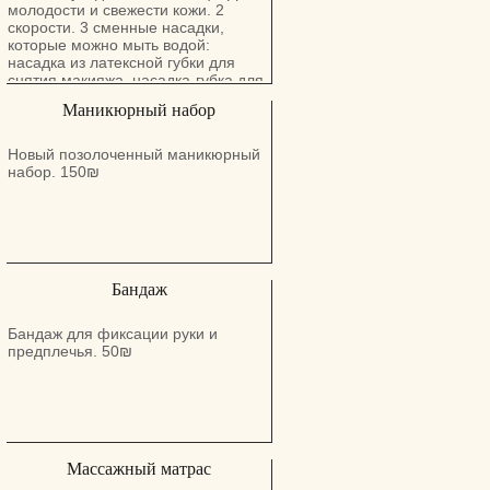
элементами, и т.д. В арсенале
молодости и свежести кожи. 2
также есть слайдер-дизайны,
скорости. 3 сменные насадки,
стемпинг, фольга. Как правило, я
которые можно мыть водой:
выполняю любой каприз клиента.
насадка из латексной губки для
Большое внимание уделяю
снятия макияжа, насадка-губка для
инструменту. Он проходит все
глубокой очистки и питания
Маникюрный набор
стадии дезинфекции и
насадка-щетка для бережной
стерилизации. Своя пилочка на
уборки.
каждого клиента. Я хочу, чтобы
Новый позолоченный маникюрный
идеальные ногти носила каждая
набор. 150₪
Женщина! Мастер ногтевого
сервиса: Салон Hany Nails - Хани
Нэилс (Израиль / Кирьят Ям) Для
заказа очереди звоните или пишите
по телефону 0546483328
Бандаж
Бандаж для фиксации руки и
предплечья. 50₪
Массажный матрас