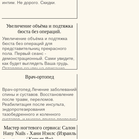
женщин любого возраста ! звонить
интим. Не дорого. Скидки.
для записи - Катя ( тренер ) 053-
3359994 Если Катя не отвечает -
Владимир ( консультант ) 052-
4346222 звонить в любое время
Увеличение объёма и подтяжка
бюста без операций.
Увеличение объёма и подтяжка
бюста без операций для
представительниц прекрасного
пола. Первый сеанс -
демонстрационный. Сами увидите,
как будет выглядеть Ваша грудь.
Оставляю ссылку на описание
процедур и стоимость.
Врач-ортопед
Врач-ортопед Лечение заболеваний
спины и суставов. Восстановление
после травм, переломов.
Реабилитация после инсульта,
эндопротезирования
тазобедренного и коленного
суставов, и многое другое проводит
врач с большим опытом работы в
Мастер ногтевого сервиса: Салон
травматологии и ортопедии.
Hany Nails - Хани Нэилс (Израиль
Методы лечения-лечебный массаж
/ Кирьят Ям)
, мануальная терапия,