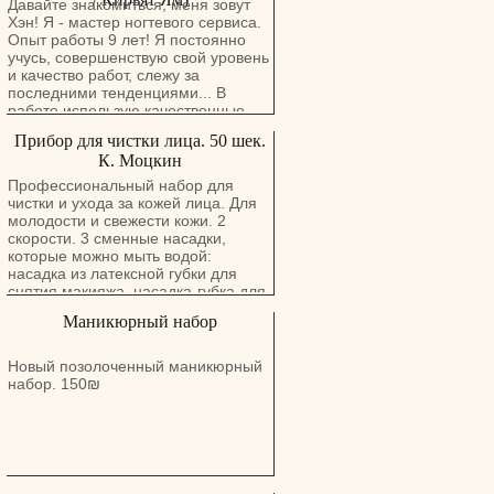
Давайте знакомиться, меня зовут
физиотерапия ( ультразвук,
Хэн! Я - мастер ногтевого сервиса.
электрофорез, квантовая терапия,
Опыт работы 9 лет! Я постоянно
парафин), медикаментозное
учусь, совершенствую свой уровень
лечение. Возможен выезд на дом.
и качество работ, слежу за
Консультация бесплатно. Тел:
последними тенденциями... В
0546605797
работе использую качественные
материалы. Палитра гель-лаков
Прибор для чистки лица. 50 шек.
насчитывает более 200 цветов! Я
К. Моцкин
работаю во многих "ручных"
техниках: рисую, инкрустирую ногти
Профессиональный набор для
стразами и декоративными
чистки и ухода за кожей лица. Для
элементами, и т.д. В арсенале
молодости и свежести кожи. 2
также есть слайдер-дизайны,
скорости. 3 сменные насадки,
стемпинг, фольга. Как правило, я
которые можно мыть водой:
выполняю любой каприз клиента.
насадка из латексной губки для
Большое внимание уделяю
снятия макияжа, насадка-губка для
инструменту. Он проходит все
глубокой очистки и питания
Маникюрный набор
стадии дезинфекции и
насадка-щетка для бережной
стерилизации. Своя пилочка на
уборки.
каждого клиента. Я хочу, чтобы
Новый позолоченный маникюрный
идеальные ногти носила каждая
набор. 150₪
Женщина! Мастер ногтевого
сервиса: Салон Hany Nails - Хани
Нэилс (Израиль / Кирьят Ям) Для
заказа очереди звоните или пишите
по телефону 0546483328