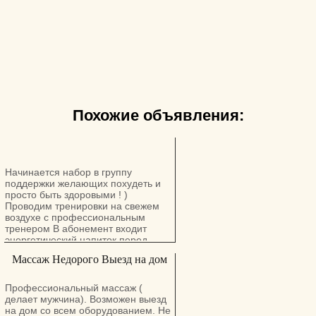
Похожие объявления:
Начинается набор в группу
поддержки желающих похудеть и
просто быть здоровыми ! )
Проводим тренировки на свежем
воздухе с профессиональным
тренером В абонемент входит
энергетический напиток перед
тренировкой и восстановительный
Массаж Недорого Выезд на дом
белковый коктейль после
тренировки. Еженедельные
проверки организма на японском
Профессиональный массаж (
анализаторе. Веселая и дружная
делает мужчина). Возможен выезд
компания ! подходит для мужчин и
на дом со всем оборудованием. Не