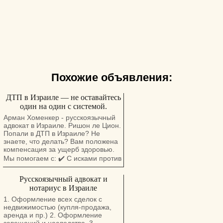
Похожие объявления:
ДТП в Израиле — не оставайтесь
один на один с системой.
Арман Хоменкер - русскоязычный
адвокат в Израиле. Ришон ле Цион.
Попали в ДТП в Израиле? Не
знаете, что делать? Вам положена
компенсация за ущерб здоровью.
Мы помогаем с: ✔️ С исками против
страховых компаний, ✔️
Русскоязычный адвокат и
Получением компенсации за
нотариус в Израиле
физический и моральный ущерб.
Бесплатная консультация на
1. Оформление всех сделок с
русском языке. Адвокат в Израиле с
недвижимостью (купля-продажа,
опытом более 10 лет Ришон
аренда и пр.) 2. Оформление
леЦион, Герцель, 30. 4 этаж. Тел.: