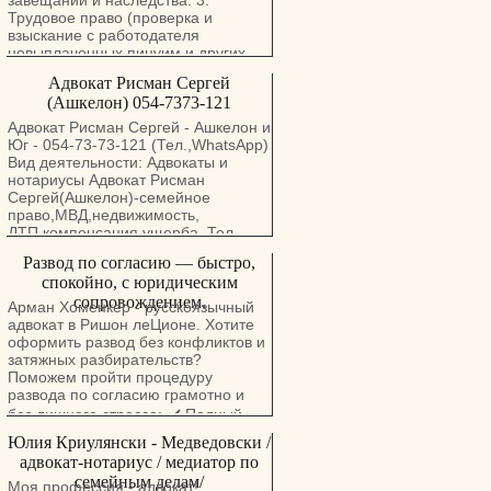
завещаний и наследства. 3.
050-855-8306 Whatsapp:
Трудовое право (проверка и
+972508558306
взыскание с работодателя
Arman10work@gmail.com
невыплаченных пицуим и других
https://advokathomenker.com
платежей, защита при незаконном
Адвокат Рисман Сергей
увольнении(. 4. Взыскание долгов
(Ашкелон) 054-7373-121
("оцаа ле-поаль"). 5.Все виды
нотариальных услуг, включая
Адвокат Рисман Сергей - Ашкелон и
переводы и легализацию
Юг - 054-73-73-121 (Тел.,WhatsApp)
документов (свидетельства из ЗАГС
Вид деятельности: Адвокаты и
и мисрад а-пним, дипломы,
нoтариусы Адвокат Рисман
заявления, доверенности, "тациры",
Сергей(Ашкелон)-семейное
завещания, апостиль). 6.
право,МВД,недвижимость,
Юридические консультации и
ДТП,компенсация ущерба. Тел.
представительство по
,054-7373121 Вид деятельности:
Развод по согласию — быстро,
законодательству Украины
Адвокаты и нoтариусы Адвокат
(оформление наследства, поиск
спокойно, с юридическим
Рисман Сергей : Семейное право -
родственников и имущества,
сопровождением.
Развод,Алименты,раздел
Арман Хоменкер - русскоязычный
инвестиции, покупка недвижимости
имущества,брачный
адвокат в Ришон леЦионе. Хотите
и др.).
договор,снижение
оформить развод без конфликтов и
алиментов,завещания,наследство.
затяжных разбирательств?
МВД. Легализация браков с
Поможем пройти процедуру
иностранными
развода по согласию грамотно и
гражданами.СТУПРО. Судебное
без лишнего стресса: ✔️ Полный
исполнение(Оцаа ле-поаль) -
сбор документов, включая
Юлия Криулянски - Медведовски /
защита должников,принудительное
правильно заполненные
исполнение долговых обязательств.
адвокат-нотариус / медиатор по
декларации. ✔️ Подача документов
Банкротство. Сделки с
семейным делам/
Моя профессия - адвокат!