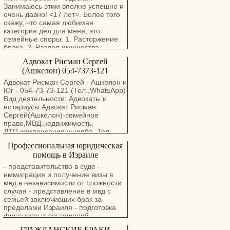
недвижимостью.
в суд. ✔️ Сопровождение на всех
Занимаюсь этим вполне успешно и
Адрес:Ашкелон,улица Герцель.
очень давно! <17 лет>. Более того
этапах — от подачи до завершения
17/101 тел/WhatsApp .: 054-7373121
скажу, что самая любимая
бракоразводного процесса. Ришон
категория дел для меня, это
леЦион, Герцель, 30. 4 этаж. Тел.:
семейные споры: 1. Расторжение
050-855-8306 Whatsapp:
брака. 2. Раздел имущества
+972508558306
супругов. 3. Взыскание алиментов
Arman10work@gmail.com
Адвокат Рисман Сергей
(алименты не только на
https://advokathomenker.com
(Ашкелон) 054-7373-121
содержание детей, но и на
содержание бывших супругов). 4.
Адвокат Рисман Сергей - Ашкелон и
Взыскание дополнительных
Юг - 054-73-73-121 (Тел.,WhatsApp)
расходов на содержание ребенка.
Вид деятельности: Адвокаты и
5. Установление места жительства
нoтариусы Адвокат Рисман
ребенка/детей с одним из
Сергей(Ашкелон)-семейное
родителей. 6. Установление
право,МВД,недвижимость,
порядка общения ребенка с
ДТП,компенсация ущерба. Тел.
родителем, проживающим
,054-7373121 Вид деятельности:
Профессиональная юридическая
отдельно и с другими
Адвокаты и нoтариусы Адвокат
родственниками, если в этом есть
помощь в Израиле
Рисман Сергей : Семейное право -
необходимость (например,
Развод,Алименты,раздел
- представительство в суде -
бабушка, дедушка, тетя, дядя,
имущества,брачный
иммиграция и получение визы в
братья и сестры от другого брака).
договор,снижение
мвд в независимости от сложности
7. Лишение родительских прав. 8.
алиментов,завещания,наследство.
случая - представление в мвд с
Разрешение споров, связанных с
МВД. Легализация браков с
семьей заключивших брак за
установлением запрета на выезд за
иностранными
пределами Израиля - подготовка
пределы страны, в отношении
гражданами.СТУПРО. Судебное
финансовых соглашений,
несовершеннолетних детей. 9.
исполнение(Оцаа ле-поаль) -
завещаний, соглашений о разводе -
Разрешение вопроса о постоянном
ГРАЖДАНСКИЕ БРАКИ