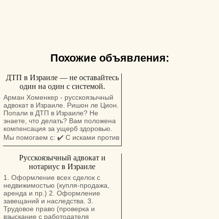
Похожие объявления:
ДТП в Израиле — не оставайтесь
один на один с системой.
Арман Хоменкер - русскоязычный
адвокат в Израиле. Ришон ле Цион.
Попали в ДТП в Израиле? Не
знаете, что делать? Вам положена
компенсация за ущерб здоровью.
Мы помогаем с: ✔️ С исками против
страховых компаний, ✔️
Русскоязычный адвокат и
Получением компенсации за
нотариус в Израиле
физический и моральный ущерб.
Бесплатная консультация на
1. Оформление всех сделок с
русском языке. Адвокат в Израиле с
недвижимостью (купля-продажа,
опытом более 10 лет Ришон
аренда и пр.) 2. Оформление
леЦион, Герцель, 30. 4 этаж. Тел.:
завещаний и наследства. 3.
050-855-8306 Whatsapp:
Трудовое право (проверка и
+972508558306
взыскание с работодателя