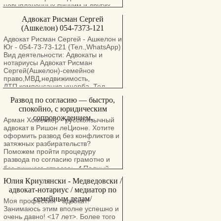
Arman10work@gmail.com
невыплаченных пицуим и других
https://advokathomenker.com
платежей, защита при незаконном
Адвокат Рисман Сергей
увольнении(. 4. Взыскание долгов
(Ашкелон) 054-7373-121
("оцаа ле-поаль"). 5.Все виды
нотариальных услуг, включая
Адвокат Рисман Сергей - Ашкелон и
переводы и легализацию
Юг - 054-73-73-121 (Тел.,WhatsApp)
документов (свидетельства из ЗАГС
Вид деятельности: Адвокаты и
и мисрад а-пним, дипломы,
нoтариусы Адвокат Рисман
заявления, доверенности, "тациры",
Сергей(Ашкелон)-семейное
завещания, апостиль). 6.
право,МВД,недвижимость,
Юридические консультации и
ДТП,компенсация ущерба. Тел.
представительство по
,054-7373121 Вид деятельности:
Развод по согласию — быстро,
законодательству Украины
Адвокаты и нoтариусы Адвокат
(оформление наследства, поиск
спокойно, с юридическим
Рисман Сергей : Семейное право -
родственников и имущества,
сопровождением.
Развод,Алименты,раздел
Арман Хоменкер - русскоязычный
инвестиции, покупка недвижимости
имущества,брачный
адвокат в Ришон леЦионе. Хотите
и др.).
договор,снижение
оформить развод без конфликтов и
алиментов,завещания,наследство.
затяжных разбирательств?
МВД. Легализация браков с
Поможем пройти процедуру
иностранными
развода по согласию грамотно и
гражданами.СТУПРО. Судебное
без лишнего стресса: ✔️ Полный
исполнение(Оцаа ле-поаль) -
сбор документов, включая
Юлия Криулянски - Медведовски /
защита должников,принудительное
правильно заполненные
исполнение долговых обязательств.
адвокат-нотариус / медиатор по
декларации. ✔️ Подача документов
Банкротство. Сделки с
семейным делам/
Моя профессия - адвокат!
недвижимостью.
в суд. ✔️ Сопровождение на всех
Занимаюсь этим вполне успешно и
Адрес:Ашкелон,улица Герцель.
очень давно! <17 лет>. Более того
этапах — от подачи до завершения
17/101 тел/WhatsApp .: 054-7373121