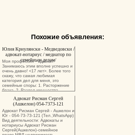
Похожие объявления:
Юлия Криулянски - Медведовски /
адвокат-нотариус / медиатор по
семейным делам/
Моя профессия - адвокат!
Занимаюсь этим вполне успешно и
очень давно! <17 лет>. Более того
скажу, что самая любимая
категория дел для меня, это
семейные споры: 1. Расторжение
брака. 2. Раздел имущества
супругов. 3. Взыскание алиментов
Адвокат Рисман Сергей
(алименты не только на
(Ашкелон) 054-7373-121
содержание детей, но и на
содержание бывших супругов). 4.
Адвокат Рисман Сергей - Ашкелон и
Взыскание дополнительных
Юг - 054-73-73-121 (Тел.,WhatsApp)
расходов на содержание ребенка.
Вид деятельности: Адвокаты и
5. Установление места жительства
нoтариусы Адвокат Рисман
ребенка/детей с одним из
Сергей(Ашкелон)-семейное
родителей. 6. Установление
право,МВД,недвижимость,