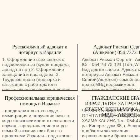
Русскоязычный адвокат и
Адвокат Рисман Сер
нотариус в Израиле
(Ашкелон) 054-7373-
1. Оформление всех сделок с
Адвокат Рисман Сергей - А
недвижимостью (купля-продажа,
Юг - 054-73-73-121 (Тел.,W
аренда и пр.) 2. Оформление
Вид деятельности: Адвокат
завещаний и наследства. 3.
нoтариусы Адвокат Рисман
Трудовое право (проверка и
Сергей(Ашкелон)-семейное
взыскание с работодателя
право,МВД,недвижимость,
невыплаченных пицуим и других
ДТП,компенсация ущерба. 
платежей, защита при незаконном
,054-7373121 Вид деятельн
Профессиональная юридическая
ГРАЖДАНСКИЕ БР
увольнении(. 4. Взыскание долгов
Адвокаты и нoтариусы Адво
помощь в Израиле
ИЗРАИЛЬТЯН ЗАГРАНИ
("оцаа ле-поаль"). 5.Все виды
Рисман Сергей : Семейное 
СТАТУС ЖЕНЫ/МУЖА 
нотариальных услуг, включая
Развод,Алименты,раздел
- представительство в суде -
ЧЕТВЕРТЬ ВЕКА УСПЕШН
переводы и легализацию
имущества,брачный
МВД – АШДОД
иммиграция и получение визы в
ОПЫТА ПОД РУКОВОДСТ
документов (свидетельства из ЗАГС
договор,снижение
мвд в независимости от сложности
ХАИМА КАЛИНА Тел. 054-4
и мисрад а-пним, дипломы,
алиментов,завещания,насл
случая - представление в мвд с
ул. Кинерет дом 68, г. Ашдо
заявления, доверенности, "тациры",
МВД. Легализация браков с
семьей заключивших брак за
проблемы заключения
завещания, апостиль). 6.
иностранными
пределами Израиля - подготовка
израильтянами брака загра
Юридические консультации и
гражданами.СТУПРО. Суде