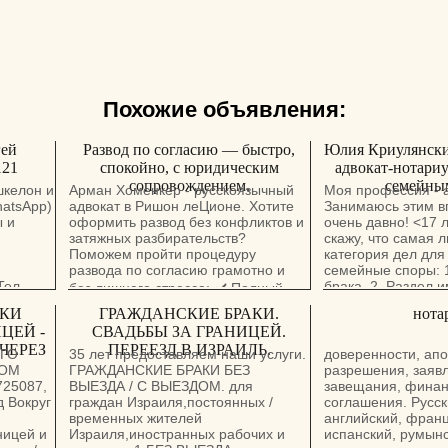
Похожие объявления:
гей
Развод по согласию — быстро,
Юлия Криулянски 
121
спокойно, с юридическим
адвокат-нотариу
сопровождением.
семейным
шкелон и
Арман Хоменкер - русскоязычный
Моя профессия - а
hatsApp)
адвокат в Ришон леЦионе. Хотите
Занимаюсь этим в
ы и
оформить развод без конфликтов и
очень давно! <17 л
затяжных разбирательств?
скажу, что самая 
Поможем пройти процедуру
категория дел для
развода по согласию грамотно и
семейные споры: 
Тел.
брака. 2. Раздел 
без лишнего стресса: ✔️ Полный
ости:
супругов. 3. Взыс
сбор документов, включая
АКИ
ГРАЖДАНСКИЕ БРАКИ.
нота
кат
(алименты не толь
правильно заполненные
ЦЕЙ -
СВАДЬБЫ ЗА ГРАНИЦЕЙ.
право -
содержание детей,
декларации. ✔️ Подача документов
ЧЕРЕЗ
ПЕРЕЕЗД В ИЗРАИЛЬ.
содержание бывших
ОГО
35 лет предоставляем наши услуги.
доверенности, апо
Взыскание дополн
в суд. ✔️ Сопровождение на всех
ВОМ
ГРАЖДАНСКИЕ БРАКИ БЕЗ
разрешения, заяв
расходов на соде
725087,
ВЫЕЗДА / С ВЫЕЗДОМ. для
завещания, фина
этапах — от подачи до завершения
едство.
5. Установление м
д Вокруг
граждан Израиля,постоянных /
соглашения. Русск
бракоразводного процесса. Ришон
ребенка/детей с о
временных жителей
английский, франц
леЦион, Герцель, 30. 4 этаж. Тел.:
родителей. 6. Уст
ницей и
Израиля,иностранных рабочих и
испанский, румынс
050-855-8306 Whatsapp:
бное
порядка общения 