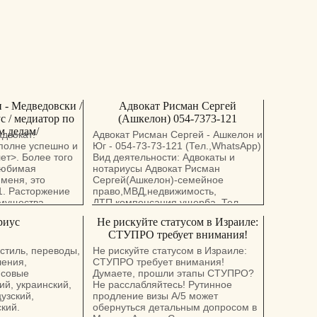
- Медведовски /
Адвокат Рисман Сергей
с / медиатор по
(Ашкелон) 054-7373-121
 делам/
двокат!
Адвокат Рисман Сергей - Ашкелон и
полне успешно и
Юг - 054-73-73-121 (Тел.,WhatsApp)
ет>. Более того
Вид деятельности: Адвокаты и
любимая
нoтариусы Адвокат Рисман
 меня, это
Сергей(Ашкелон)-семейное
1. Расторжение
право,МВД,недвижимость,
имущества
ДТП,компенсация ущерба. Тел.
кание алиментов
,054-7373121 Вид деятельности:
риус
Не рискуйте статусом в Израиле:
ко на
Адвокаты и нoтариусы Адвокат
СТУПРО требует внимания!
 но и на
Рисман Сергей : Семейное право -
 супругов). 4.
Развод,Алименты,раздел
стиль, переводы,
Не рискуйте статусом в Израиле:
ительных
имущества,брачный
ления,
СТУПРО требует внимания!
ржание ребенка.
договор,снижение
нсовые
Думаете, прошли этапы СТУПРО?
еста жительства
алиментов,завещания,наследство.
ий, украинский,
Не расслабляйтесь! Рутинное
дним из
МВД. Легализация браков с
узский,
продление визы А/5 может
ановление
иностранными
кий.
обернуться детальным допросом в
ребенка с
гражданами.СТУПРО. Судебное