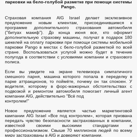
парковки на бело-голубой разметке при помощи системы
Pango.
Страховая компания AIG Israel делает эксклюзивное
предложение новым клиентам, присоединившимся к
программе дополнительного страхования автомобиля
("битуах макиф"). До конца июня все, кто оформит
дополнительную страховку машины, получат в подарок 180
шекелей на оплату парковки при помощи системы мобильной
парковки Pango в местах с бело-голубой разметкой по всей
стране. Воспользоваться услугой можно будет в течение
полугода в соответствии с условиями компании и страхового
полиса.
Если вы увидите на экране телевизора симпатичного
смешного парня, машина которого попала в переделку в
парке аттракционов, то поймёте, почему он так спокоен. У
водителя, которому в форс-мажорных обстоятельствах с
подвозкой и ремонтом автомобиля помогает личный агент
компании AIG, действительно "Всё под
контролем!"
Новое предложение является частью маркетинговой
кампании AIG Israel «Все под контролем», которая призвана
передать чувство безопасности застрахованных в компании,
известной своими высокими стандартами и
профессионализмом. Свыше 70 миллионов людей по всему
миру застрахованы в AIG и доверяют компании.