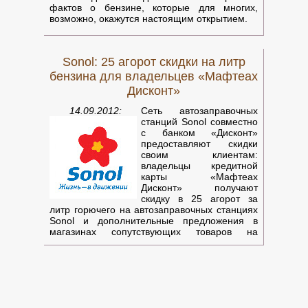
фактов о бензине, которые для многих,
возможно, окажутся настоящим открытием.
1. Это может показаться удивительным, но
самый большой товарооборот в мире
Sonol: 25 агорот скидки на литр
приходится на бензин. Именно этот продукт
человечество потребляет с особой
бензина для владельцев «Мафтеах
активностью. Не менее удивительным
Дисконт»
является тот факт, что на втором месте по
количеству товар�
14.09.2012:
Сеть автозаправочных
станций Sonol совместно
с банком «Дисконт»
предоставляют скидки
своим клиентам:
владельцы кредитной
карты «Мафтеах
Дисконт» получают
скидку в 25 агорот за
литр горючего на автозаправочных станциях
Sonol и дополнительные предложения в
магазинах сопутствующих товаров на
автозаправочных станциях.