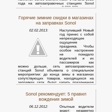
года на автозаправочных станциях Sonol
ежемесячно фиксируется 2 300 000 заправок
новым бензином Gold-95! Страна активно
переходит на бензин нового образца,
Горячие зимние скидки в магазинах
который уже заменил старый 95-ый бензин
на заправках Sonol
на всех 230 автозаправках по всей стране и
продается по прежней цене. А эксперты
02.02.2013:
Наступивший Новый
Sonol выяснили, почему новый бензин
год принес с собой
пользуется особенной популярностью среди
непреходящее
ру
ощущение
праздника. Чтобы
особое настроение
не покидало
водителей и их
пассажиров как
можно дольше, сеть автозаправочных
станций Sonol объявила о специальном
мероприятии: до конца зимы в магазинах
сопутствующих товаров, находящихся на
заправках сети, будут царить праздничная
атмосфера и особые цены!
Sonol рекомендует: 5 правил
Пока ваш автомобиль заправляется, вы
быстро и без суеты можете найти все, что
вождения зимой
необходимо.
Сегодня в магазинах на заправках Sonol
06.12.2012:
Опытные водители
русскоязычным читателям предлагают
знают: незаметно