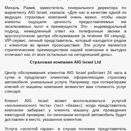
Михаль Равив, заместитель генерального директора по
маркетингу AIG Israel, сказала: «Для нас в качестве одной из
ведущих страховых компаний очень важно, чтобы наши
клиенты ощущали ценность предоставляемых им
эксклюзивных льгот и преимуществ. Это - индивидуальный
подход, немедленный ответ на телефонные звонки в
круглосуточном центре обслуживания (в течение 60 секунд),
VIP-сервис, личный представитель, который находится рядом
с клиентом во время происшествия. Эти услуги являются
стратегическим преимуществом нашей компании и выгодно
отличают нас от всех остальных на сегодняшний день».
Страховая компания AIG Israel Ltd
Центр обслуживания клиентов AIG Israel работает 24 часа в
сутки и предлагает клиентам, оформляющим страховку
автомобиля, уникальные услуги. Например, при потере/краже
ключей от машины компания возместит вам стоимость услуг
слесаря.
Клиент AIG Israel может воспользоваться услугой
«молниеносного теста» (тест «базак»), когда представитель
компании забирает у клиента машину для проведения
ежегодной проверки, по окончании которой автомобиль будет
доставлен в место, указанное клиентом.
Услуга «золотой гараж»: в случае поломки представитель