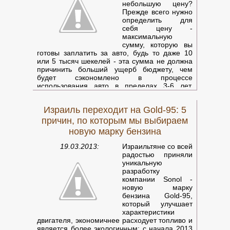
небольшую цену?
Прежде всего нужно
определить для
себя цену -
максимальную
сумму, которую вы
готовы заплатить за авто, будь то даже 10
или 5 тысяч шекелей - эта сумма не должна
причинить больший ущерб бюджету, чем
будет сэкономлено в процессе
использования авто в пределах 3-6 лет.
Иначе зачем его покупать? После этого
нужно определить параметры покупаемого
Израиль переходит на Gold-95: 5
автомобиля - мощность двигателя, размер
багажника, количество посадочных мест, тип
причин, по которым мы выбираем
топлива.
Израильские доски объявлений
новую марку бензина
обычно позволяют вести поиск по этим
параметрам. Если результаты поиска
19.03.2013:
Израильтяне со всей
оказались пусты - следует поступиться
радостью приняли
некоторыми излишествами либо увеличить
уникальную
цену.
разработку
компании Sonol -
новую марку
бензина Gold-95,
который улучшает
характеристики
двигателя, экономичнее расходует топливо и
является более экологичным: с начала 2013