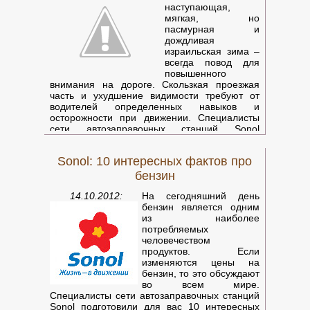
бестселлеры под эгидой проекта "Книги на ру
наступающая,
мягкая, но
пасмурная и
дождливая
израильская зима –
всегда повод для
повышенного
внимания на дороге. Скользкая проезжая
часть и ухудшение видимости требуют от
водителей определенных навыков и
осторожности при движении. Специалисты
сети автозаправочных станций Sonol
разработали свод несложных рекомендаций,
которые помогут водителям максимально
Sonol: 10 интересных фактов про
комфортно и безопасно чувствовать себя за
рулем в условиях израильской зимы.
бензин
14.10.2012:
На сегодняшний день
бензин является одним
из наиболее
потребляемых
человечеством
продуктов. Если
изменяются цены на
бензин, то это обсуждают
во всем мире.
Специалисты сети автозаправочных станций
Sonol подготовили для вас 10 интересных