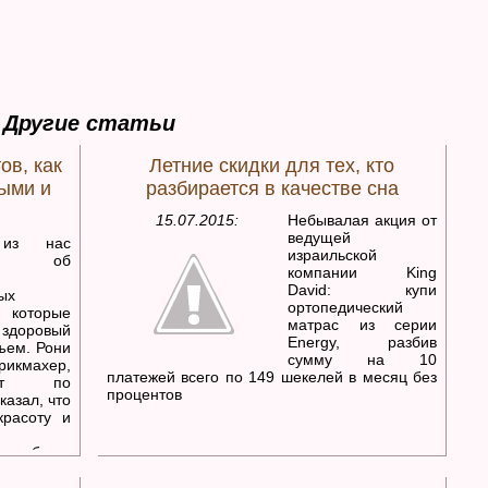
Другие статьи
ов, как
Летние скидки для тех, кто
ыми и
разбирается в качестве сна
15.07.2015:
Небывалая акция от
ведущей
 из нас
израильской
ет об
компании King
David: купи
ых
ортопедический
 которые
матрас из серии
доровый
Energy, разбив
бъем. Рони
сумму на 10
арикмахер,
платежей всего по 149 шекелей в месяц без
лист по
процентов
казал, что
красоту и
на общее
вильное и
оровья им