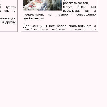
,
рассказывается,
ы купить
могут быть как
ак как не
веселыми, так и
печальными, но главное - совершенно
ывающие
необычными.
 и других
Для женщины нет более значительного и
незабываемого события в жизни, чем
ы из 100-
рождение ребенка. "Я думаю, что женщину,
. Тем не
родившую ребенка, можно приравнять к
о качества
мужчине, прошедшему через войну, —
денег) по-
говорит Дебора Гауэн, акушерка. — Когда
твенно, и
солдаты возвращаются с войны, они
ить, что
чувствуют, что никто не может понять, как это
было, кроме тех, кто сам прошел через это.
Даже если военные судьбы складывались
совершенно по-разному, они могут понять
друг друга. Тоже самое с родами. Когда я
посещаю частные лечебницы, я встречаю
там 80-летних женщин, которые не помнят
почти ничего, однако могли рассказать мне,
как они рожали".