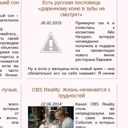
ший сон
Есть русская пословица
 сложных
«даренному коню в зубы не
смотрят»
ный сон –
ательное
26.02.2015:
Примерно так я и
отнеслась к
ой
косметике Айя
умайтесь,
Натурал, которую
сть своей
неожиданно
 проводим
получила в подарок
ятиях
на презентации
ремя сна
нового меню
роцессы в
ресторана Евразия.
нижается
о если вы
Ну а если у женщины есть новый крем – она
и часто
обязательно его на себя намажет. Я ничем
й болью,
не отличаюсь от всех, поэтому, не дожидаясь
пине, не
пока закончится мой обычный крем, я
ссонницу.
распечатала подарок.
 сна.
 лучше,
CBS Reality: Жизнь начинается с
трудностей
всего
22.06.2014:
Канал CBS Reality
 которые
столь же
ают от
непредсказуем, как
ия волос,
и сама жизнь.
ии или
События, о которых
го
здесь