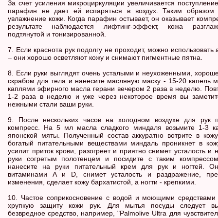
За счет усиления микроциркуляции увеличивается поступление
парафин не дает ей испаряться в воздух. Таким образом 
увлажнение кожи. Когда парафин остывает, он оказывает компр
результате наблюдается лифтинг-эффект, кожа разглажи
подтянутой и тонизированной.
7. Если краснота рук подолгу не проходит, можно использовать
– они хорошо осветляют кожу и снимают пигментные пятна.
8. Если руки выглядят очень усталыми и неухоженными, хорош
скрабом для тела и нанесите масляную маску - 15-20 капель 
каплями эфирного масла герани вечером 2 раза в неделю. Пов
1-2 раза в неделю и уже через некоторое время вы заметит
нежными стали ваши руки.
9. После нескольких часов на холодном воздухе для рук 
компресс. На 5 мл масла сладкого миндаля возьмите 1-3 к
японской мяты. Полученный состав аккуратно вотрите в кожу
богатый питательными веществами миндаль проникнет в кож
усилит приток крови, разогреет и приятно снимет усталость и
руки согретым полотенцем и посидите с таким компрессом
нанесите на руки питательный крем для рук и ногтей. О
витаминами A и D, снимет усталость и раздражение, пре
изменения, сделает кожу бархатистой, а ногти - крепкими.
10. Частое соприкосновение с водой и моющими средствами 
хрупкую защиту кожи рук. Для мытья посуды следует вы
безвредное средство, например, "Palmolive Ultra для чувствите