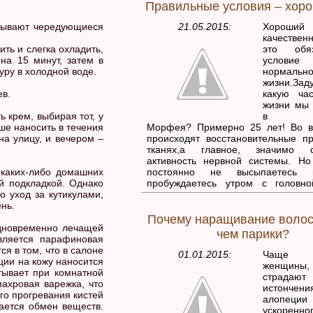
Правильные условия – хоро
необходим комплекс белков,
углеводов, витаминов и минералов.
азывают чередующиеся
21.05.2015:
Хороший
качествен
ить и слегка охладить,
это обяз
на 15 минут, затем в
условие
уру в холодной воде.
нормальн
жизни.Зад
ев.
какую ча
жизни мы
ь крем, выбирая тот, у
в объ
ше наносить в течения
Морфея? Примерно 25 лет! Во в
на улицу, и вечером –
происходят восстановительные п
тканях,а главное, значимо с
активность нервной системы. Н
 каких-либо домашних
постоянно не высыпаетесь 
й подкладкой. Однако
пробуждаетесь утром с головно
о уход за кутикулами,
неприятными ощущениями в с
нь.
торопитесь обвинять во всем бе
Пришло время подумать о качестве
Почему наращивание волос
дновременно лечащей
чем парики?
вляется парафиновая
я в том, что в салоне
01.01.2015:
Чаще 
ии на кожу наносится
женщины,
тывает при комнатной
страд
ахровая варежка, что
истончен
го прогревания кистей
алопец
ается обмен веществ.
ускоренно