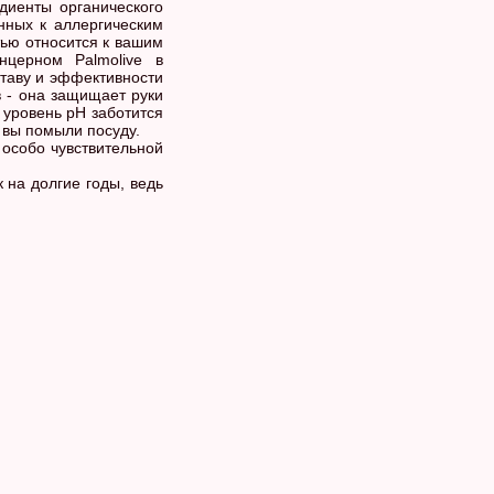
диенты органического
нных к аллергическим
тью относится к вашим
нцерном Palmolive в
ставу и эффективности
в - она защищает руки
 уровень pH заботится
к вы помыли посуду.
особо чувствительной
 на долгие годы, ведь