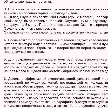
обязательно надеть перчатки.
3. При стойком покраснении рук положительное действие ок
ванночки из соленой горячей и холодной воды.
К 1 л воды нужно прибавить 200 г соли (лучше морской), провар
чтобы вода была терпимо горячей. Опустить руки в эту воду 
холодную на 5 минут. Повторить несколько раз. Окончить процед
Осушить руки и смазать кремом.
От покраснения кожи также полезны массаж и гимнастика пальц
4. После всякого соприкосновения с влагой следует использоват
которого текстура более плотная. Зимой защищающий крем луч
дня каждые 4 часа. Утром за некоторое время перед выходом 
перед тем как лечь спать.
5. Для сохранения маникюра и кожи рук перед выполнением
дел лучше одеть резиновые перчатки, желательно, с хлопково
носить их следует не долее 20 минут. Не следует забывать пр
нанося масла миндаля или косточек абрикоса несколько раз в де
6. Довольно эффективной омолаживающей, увлажняющей и о
процедурой по уходу за кожей, пострадавшей от холода, я
маска, или обертывание. Техника процедуры проста и заключаетс
красоты или маникюрном кабинете после очищения и эксфолиац
крем, затем руки покрывают жидким парафином, который зас
температуре. Сверху надевается полиэтиленовая перчатка и м
позволяет замедлить остывание парафина. В результате глубоко
снимается напряжение мышц и связок, боль в суставах, улучш