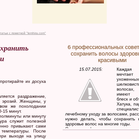
татьи с пометкой "lemhira.com"
охранить
6 профессиональных совет
сохранить волосы здоров
ми
красивыми
15.07.2015:
Каждая
мечта
ухоженных
протирайте их досуха
шелковист
волосах,
имеют з
ляется раздражение,
блеск и о
е эрозий. Женщины, у
Хатука, п
рвом же похолодании
специа
-15 минут.
лечебному уходу за волосами, расс
 полминуты или минуту
нужно делать, чтобы сохранить 
ура служит полезной
здоровье волос на многие годы.
пенно привыкают сами
Основным фактором, влияющим 
 температуры. После
состояние волос, является пра
при выходе на улицу
сбалансированное питание. Для зд