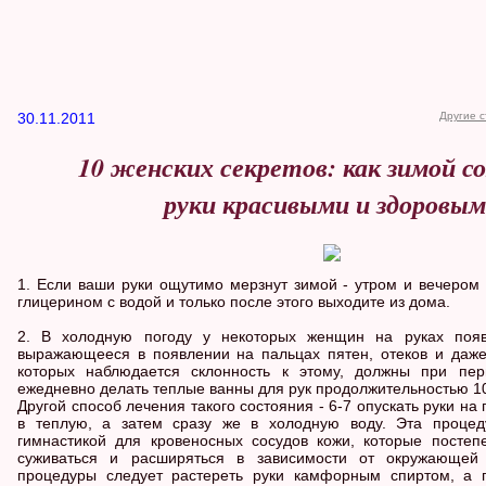
30.11.2011
Другие с
10 женских секретов: как зимой с
руки красивыми и здоровы
1. Если ваши руки ощутимо мерзнут зимой - утром и вечером 
глицерином с водой и только после этого выходите из дома.
2. В холодную погоду у некоторых женщин на руках появ
выражающееся в появлении на пальцах пятен, отеков и даж
которых наблюдается склонность к этому, должны при пе
ежедневно делать теплые ванны для рук продолжительностью 10
Другой способ лечения такого состояния - 6-7 опускать руки на
в теплую, а затем сразу же в холодную воду. Эта процед
гимнастикой для кровеносных сосудов кожи, которые посте
суживаться и расширяться в зависимости от окружающей
процедуры следует растереть руки камфорным спиртом, а 