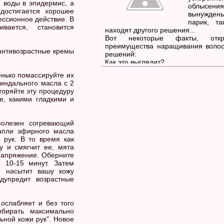
 воды в эпидермис, а
облысения
достигается хорошее
вынужден
ессионное действие. В
парик, т
вается, становится
находят другого решения...
Вот некоторые факты, откр
преимущества наращивания волос
 антивозрастные кремы
решений:
Как это выглядит?
Более качественные парики сделан
енько помассируйте их
процентно натуральных волос
миндального масла с 2
менее, даже парики самого лучшег
торяйте эту процедуру
(которые стоят довольно больших 
е, какими гладкими и
прежнему выглядят не очень естес
можно довольно легко определ
женщина носит парик.
полезен согревающий
апли эфирного масла
 рук. В то время как
у и смягчит ее, мята
 напряжение. Оберните
 10-15 минут. Затем
н насытит вашу кожу
дупредит возрастные
ослабляет и без того
бирать максимально
льной кожи рук". Новое