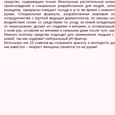
средство, содержащее только безопасные растительные ингре
происхождения и специально разработанное для людей, скло
реакциям, прекрасно очищает посуду и в то же время с нежнос
рукам. Специальная формула, разработанная мировым ко
сотрудничестве с группой ведущих дерматологов, по своему со
воздействия схожа со средствами по уходу за кожей младенце
от пересыхания, делает их гладкими и мягкими, а оптимальный
о коже рук, оставляя их мягкими и нежными даже после того, ка
Именно поэтому средство подходит для применения людьми с 
кожей, так как содержит нейтральный рH фактор.
Используя эти 10 советов вы сохраните красоту и молодость рук
как известно – возраст женщины узнается по ее рукам!