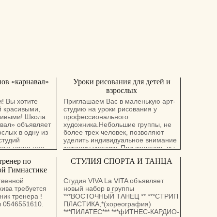
ов «карнавал»
Уроки рисования для детей и
взрослых
! Вы хотите
Приглашаем Вас в маленькую арт-
й красивыми,
студию на уроки рисования у
ливыми! Школа
профессионального
вал» объявляет
художника.Небольшие группы, не
ослых в одну из
более трех человек, позволяют
студий
уделить индивидуальное внимание
ого танца под
каждому ученику. При желании, вы
кратных
можете заниматься не в группе, а
тренер по
CТУЛИЯ СПОРТА И ТАНЦА
я среди
индивидуально. Мы приглашаем
ой Гимнастике
судей
как детей так и взрослых.
тегории,
Необходимо только желание,
твенной
Студия VIVA La VITA объявляет
мпионатов Мира и
начальный уровень не имеет
кива требуется
новый набор в группы
 Н Ы И А Н А Т О
значение, так как программа
ик тренера !
***ВОСТОЧНЫЙ ТАНЕЦ ** ***СТРИП
Х Воспитанники
предусматривает работу «с нуля»,
л 0546551610.
ПЛАСТИКА,*(хореография)
ли Чемпионатов
с основ искусства рисунка и
***ПИЛАТЕС*** ***фИТНЕС-КАРДИО-