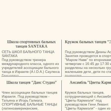
Школа спортивных бальных
Кружок бальных танцев "
танцев SANTAKA
СЕТЬ ШКОЛ БАЛЬНОГО ТАНЦА
Под руководством Дианы А
SANTAKA
Занятия проводятся в спор
Под руководством тренера
"Маром Наве" по вторникам
международного класса, одного из
четвергам с 16:45 до 17:30 
учредителей ассоциации бального
разделены на несколько гру
танца в Израиле (A.I.D.A.) Саулюса
маленькие дети, дети по ст
Гриневича.
подростки.
Школа танцев "Данс Студио"
Ансамбль "Цветы Карм
Постановка свадебного танца.
Жениха и невесты.
Постановка танца.
Член ассоциации бальных танцев
Кружок бальных танцев,
На бар-мицвы и бат-мицвы.
Израиля. Под руководством -
сотрудничающий с Ансамб
Выступление профессиональных.
Татьяна и Игорь Галиага.
"Цветы Кармиэля" под
Пар на торжествах.
СПОРТИВНЫЕ БАЛЬНЫЕ ТАНЦЫ
руководством Гени Левант.
(латиноамериканские,
"Цветы Кармиэля" - один и