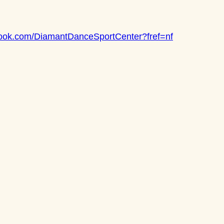
book.com/DiamantDanceSportCenter?fref=nf