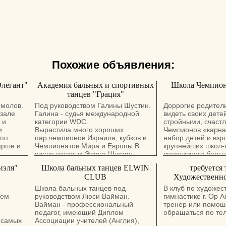
Похожие объявления:
Элегант"
Академия бальных и спортивных
Школа Чемпион
танцев "Грация"
смолов.
Под руководством Галины Шустин.
Доррогие родители
тзале
Галина - судья международной
видеть своих дете
 и
категории WDC.
стройными, счаст
и
Вырастила много хороших
Чемпионов «карна
пп:
пар,чемпионов Израиля, кубков и
набор детей и взр
арше и
Чемпионатов Мира и Европы.В
крупнейших школ-
числе которых Элина Шустин,
спортивного бальн
принимавшая участие в
руководством 3-х 
иэля"
Школа бальных танцев ELWIN
требуется 
телевизионном шоу "Танцы со
Чемпионов Израил
CLUB
Художественн
звездами".
профессионалов, 
Международной ка
Школа бальных танцев под
В клуб по художес
Преподавательский стаж работы 29
организаторов Че
лем
руководством Люси Вайман.
гимнастике г. Ор А
лет.
Израиля Т А Т Ь Я
Вайман - профессиональный
тренер или помошн
Организатор Чемпионата Европа
Л И Я ТРИЛИССКИ
педагог, имеющий Диплом
обращаться по те
IDSA 2012 (Израиль, Ашдод)
школы – победите
з самых
Ассоциации учителей (Англия),