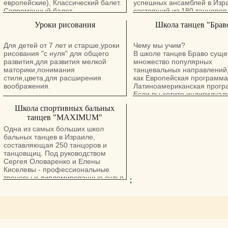
Педагоги студии уделяют внимание
европейские), Классический балет.
успешных ансамблей в Изр
не только осваиванию техники
Современный балет.
состоящий из 180 танцоров
движений, но и учат танцоров
Ансамбль не раз представл
Уроки рисования
Школа танцев "Брав
чувствовать музыку и характер
город за рубежом и участво
танца.
множестве фестивалей, пр
Воспитанники клуба участвуют в
передач.
Для детей от 7 лет и старше,уроки
Чему мы учим?
чемпионатах бального танца как в
В программе убучения:
рисования "с нуля" для общего
В школе танцев Браво суще
Израиле, так и за рубежом.
Европейские танцы - вальс, 
развития,для развития мелкой
множество популярных
медленный фокстрот и квик
маторики,понимания
танцевальных направлений,
Латиноамериканские танцы 
стиля,цвета,для расширения
как Европейская программа
самба, ча-ча-ча, румба, па
воображения.
Латиноамериканская прогр
и джайв.
Если вы хотите индивидуал
подхода, то в школе есть
Школа спортивных бальных
персональные занятия тан
танцев "MAXIMUM"
всем направлениям, а такж
существует возможность по
Одна из самых больших школ
партнера индивидуально дл
бальных танцев в Израиле,
чтобы помимо преподавате
составляющая 250 танцоров и
вами всегда был рядом
танцовщиц. Под руководством
профессиональный танцор.
Сергея Оловаренко и Елены
Как мы учим?
Киселевы - профессиональные
Специально для новичков
тренеры и дипломированные судья
;
разработана программа по
международного уровня.
названием «Простые движе
это комплекс занятий, сост
элементарных движений и
домашних упражнений. Пр
максимально эффективно