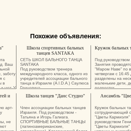
Похожие объявления:
а"
Школа спортивных бальных
Кружок бальных т
танцев SANTAKA
ыта
СЕТЬ ШКОЛ БАЛЬНОГО ТАНЦА
Под руководством
од. Ваш
SANTAKA
Занятия проводятс
льной
Под руководством тренера
"Маром Наве" по 
, заботу
международного класса, одного из
четвергам с 16:45 
я с
учредителей ассоциации бального
разделены на неск
ы в
танца в Израиле (A.I.D.A.) Саулюса
маленькие дети, д
 и уют, У
Гриневича.
подростки.
омашние
тей и
Школа танцев "Данс Студио"
Ансамбль "Цв
вья.
Постановка свадебного танца.
Жениха и невесты.
,
Постановка танца.
ую арт-
Член ассоциации бальных танцев
Кружок бальных та
ки.
На бар-мицвы и бат-мицвы.
у
Израиля. Под руководством -
сотрудничающий 
, по
Выступление профессиональных.
Татьяна и Игорь Галиага.
"Цветы Кармиэля"
Эрцог.
Пар на торжествах.
ы, не
СПОРТИВНЫЕ БАЛЬНЫЕ ТАНЦЫ
руководством Гени
яют
(латиноамериканские,
"Цветы Кармиэля" 
Педагоги студии уделяют внимание