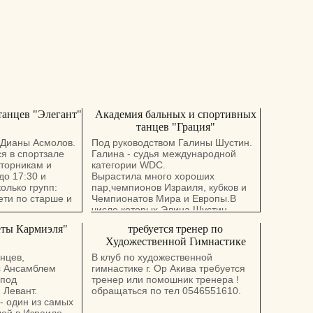
анцев "Элегант"
Академия бальных и спортивных
танцев "Грация"
 Дианы Асмолов.
Под руководством Галины Шустин.
я в спортзале
Галина - судья международной
вторникам и
категории WDC.
до 17:30 и
Вырастила много хороших
олько групп:
пар,чемпионов Израиля, кубков и
ети по старше и
Чемпионатов Мира и Европы.В
числе которых Элина Шустин,
принимавшая участие в
еты Кармиэля"
требуется тренер по
телевизионном шоу "Танцы со
Художественной Гимнастике
звездами".
нцев,
В клуб по художественной
Преподавательский стаж работы 29
с Ансамблем
гимнастике г. Ор Акива требуется
лет.
 под
тренер или помошник тренера !
Организатор Чемпионата Европа
 Левант.
обращаться по тел 0546551610.
IDSA 2012 (Израиль, Ашдод)
- один из самых
Организатор Чемпионата Мира