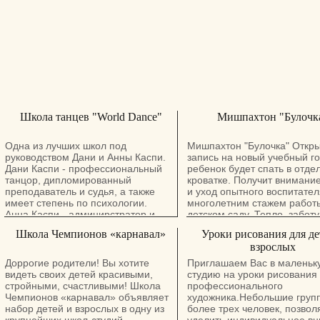
Школа танцев "World Dance"
Мишпахтон "Булочк
Одна из лучших школ под
Мишпахтон "Булочка" Откр
руководством Дани и Анны Каспи.
запись на новый учебный г
Дани Каспи - профессиональный
ребенок будет спать в отде
танцор, дипломированный
кроватке. Получит внимание
преподаватель и судья, а также
и уход опытного воспитател
имеет степень по психологии.
многолетним стажем работ
Анна Каспи - админирстратор и
детском саду. Тепло, заботу
дизайнер костюмов для
нас всем детям радают. Д
Школа Чемпионов «карнавал»
Уроки рисования для де
выступлений и соревнований.
условия, Занятия для здоро
взрослых
Вкусное питание, Забота,
воспитание, Книжки, музыка
Доррогие родители! Вы хотите
Приглашаем Вас в маленьк
игрушки, Настоящие зверуш
видеть своих детей красивыми,
студию на уроки рисования 
Ждём Вас и Вашего малыша
стройными, счастливыми! Школа
профессионального
адресу: г. Холон, центр ул. 
Чемпионов «карнавал» объявляет
художника.Небольшие групп
тел. 054-635-1067 Ирина.
набор детей и взрослых в одну из
более трех человек, позвол