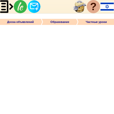
?
Доска объявлений
Образование
Частные уроки