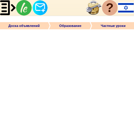
?
Доска объявлений
Образование
Частные уроки