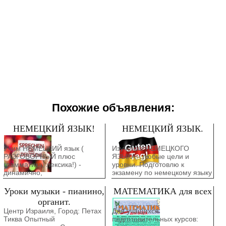
Похожие объявления:
НЕМЕЦКИЙ ЯЗЫК!
НЕМЕЦКИЙ ЯЗЫК.
Учим НЕМЕЦКИЙ язык (
Изучение НЕМЕЦКОГО
РАЗГОВОРНЫЙ плюс
ЯЗЫКА - любые цели и
грамматика, лексика!) -
уровни. Подготовлю к
динамично,
экзамену по немецкому языку
профессионально и нескучно.
( с нуля!) на уровень А1- А2
Вы раньше никогда не
за 6-7 месяцев.Подготовка на
Уроки музыки - пианино,
МАТЕМАТИКА для всех
изучали немецкий? Моя
уровень В1-В2 и выше, к
органит.
методика позволит вам читать
прохождению интервью в
Центр Израиля, Город: Петах
Для учащихся
и понимать текст на
посольстве, с потенциальным
Тиква Опытный
подготовительных курсов:
немецком языке уже на
работодателем, для