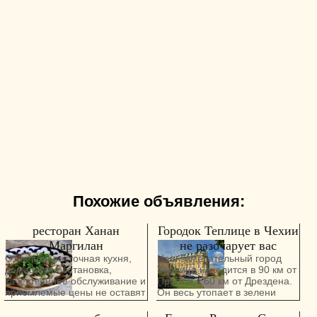
Похожие объявления:
ресторан Ханан
Городок Теплице в Чехии
Маргилан
не разочарует вас
Отличная восточная кухня,
Наш замечательный город
домашняя обстановка,
Теплице находится в 90 км от
качественное обслуживание и
Праги и в 60 км от Дрездена.
приемлемые цены не оставят
Он весь утопает в зелени
Вас равнодушными.
парков , и мы с нетерпением
Проводим все виды
ждем Весны, когда по всему